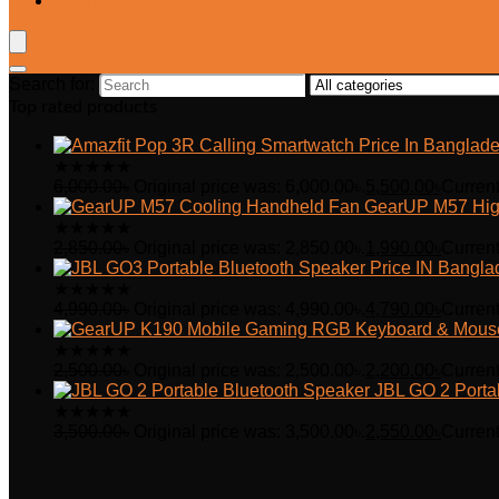
Wishlist
Search for:
Top rated products
★
★
★
★
★
6,000.00
৳
Original price was: 6,000.00৳.
5,500.00
৳
Current
GearUP M57 Hig
★
★
★
★
★
2,850.00
৳
Original price was: 2,850.00৳.
1,990.00
৳
Current
★
★
★
★
★
4,990.00
৳
Original price was: 4,990.00৳.
4,790.00
৳
Current
★
★
★
★
★
2,500.00
৳
Original price was: 2,500.00৳.
2,200.00
৳
Current
JBL GO 2 Porta
★
★
★
★
★
3,500.00
৳
Original price was: 3,500.00৳.
2,550.00
৳
Current