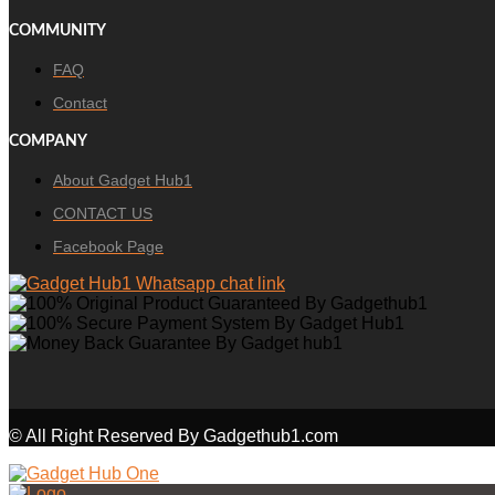
COMMUNITY
FAQ
Contact
COMPANY
About Gadget Hub1
CONTACT US
Facebook Page
© All Right Reserved By Gadgethub1.com