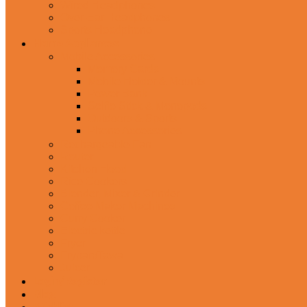
Wired Headphones
Over-Ear Headphones
Sports Headphone
Home Appliances
Mobile Accessories
Memory Cards
Mobile Holder & Mounts
Power Bank
Selfie Stick & Monopods
Outdoors & Sports
Phone Accessories
Rechargeable Fan
Router
Kitchen Hood
Rice Cookers
Blender, Mixer & Grinder
Coffee Maker Machines
Curry Cooker
Electric kettle
Fryer
Frypan/Tawa
Juicer
Login/Register
Blog