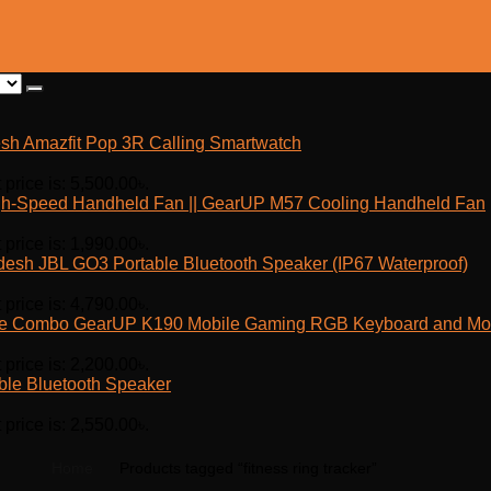
Amazfit Pop 3R Calling Smartwatch
 price is: 5,500.00৳.
h-Speed Handheld Fan || GearUP M57 Cooling Handheld Fan
 price is: 1,990.00৳.
JBL GO3 Portable Bluetooth Speaker (IP67 Waterproof)
 price is: 4,790.00৳.
GearUP K190 Mobile Gaming RGB Keyboard and M
 price is: 2,200.00৳.
ble Bluetooth Speaker
 price is: 2,550.00৳.
Home
Products tagged “fitness ring tracker”