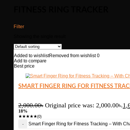
FITNESS RING TRACKER
Filter
Showing the single result
Added to wishlist
Removed from wishlist
0
Add to compare
Best price
SMART FINGER RING FOR FITNESS TRACK
2,000.00
৳
Original price was: 2,000.00৳.
1,
18%
★
★
★
★
★
(0)
Smart Finger Ring for Fitness Tracking – With Ch