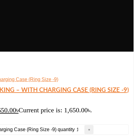
ING – WITH CHARGING CASE (RING SIZE -9)
650.00
৳
Current price is: 1,650.00৳.
arging Case (Ring Size -9) quantity