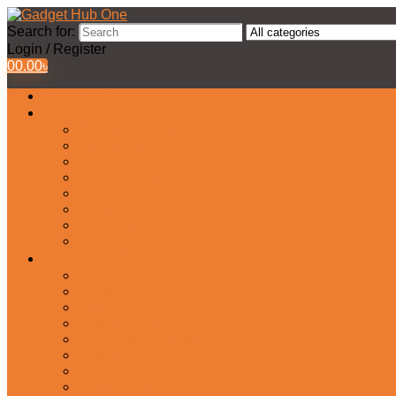
Search for:
Login / Register
0
0.00
৳
All Products
Watches Collection
Men’s Watches
Ladies Watch
Smart Watch
Pair Watches
Stopwatch
Bridal Watches
Fastrack Watches
Kids Watch
Headphone & Earphone
Airbuds
Neckband
Gaming Headphone
Earbud Headphones
Bluetooth Headphone
Earphones
Headphone Stand
In-Ear Headphone