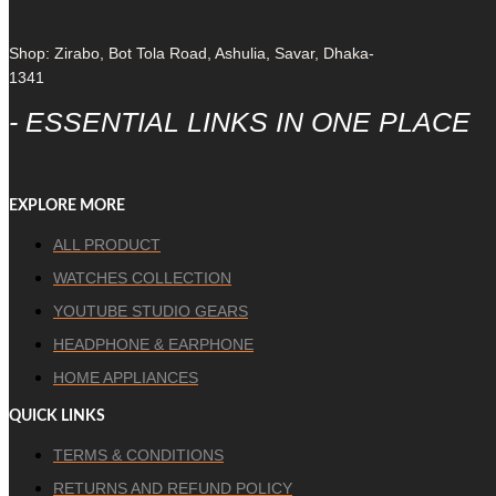
Shop: Zirabo, Bot Tola Road, Ashulia, Savar, Dhaka-
1341
- ESSENTIAL LINKS IN ONE PLACE
EXPLORE MORE
ALL PRODUCT
WATCHES COLLECTION
YOUTUBE STUDIO GEARS
HEADPHONE & EARPHONE
HOME APPLIANCES
QUICK LINKS
TERMS & CONDITIONS
RETURNS AND REFUND POLICY