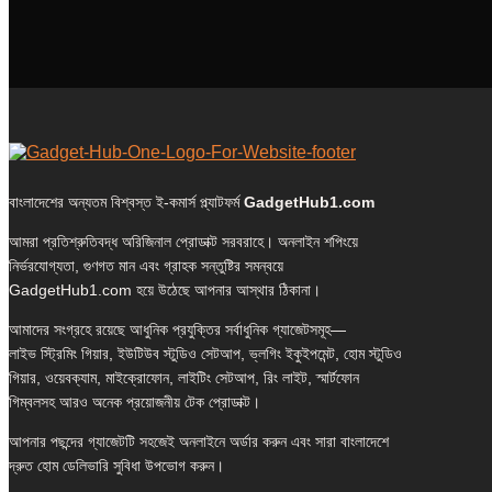
বাংলাদেশের অন্যতম বিশ্বস্ত ই-কমার্স প্ল্যাটফর্ম
GadgetHub1.com
আমরা প্রতিশ্রুতিবদ্ধ অরিজিনাল প্রোডাক্ট সরবরাহে। অনলাইন শপিংয়ে
নির্ভরযোগ্যতা, গুণগত মান এবং গ্রাহক সন্তুষ্টির সমন্বয়ে
GadgetHub1.com হয়ে উঠেছে আপনার আস্থার ঠিকানা।
আমাদের সংগ্রহে রয়েছে আধুনিক প্রযুক্তির সর্বাধুনিক গ্যাজেটসমূহ—
লাইভ স্ট্রিমিং গিয়ার, ইউটিউব স্টুডিও সেটআপ, ভ্লগিং ইকুইপমেন্ট, হোম স্টুডিও
গিয়ার, ওয়েবক্যাম, মাইক্রোফোন, লাইটিং সেটআপ, রিং লাইট, স্মার্টফোন
গিম্বলসহ আরও অনেক প্রয়োজনীয় টেক প্রোডাক্ট।
আপনার পছন্দের গ্যাজেটটি সহজেই অনলাইনে অর্ডার করুন এবং সারা বাংলাদেশে
দ্রুত হোম ডেলিভারি সুবিধা উপভোগ করুন।