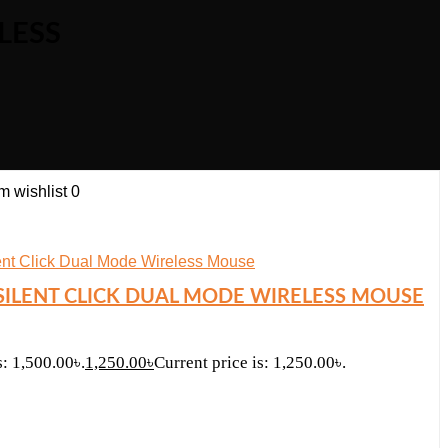
LESS
 wishlist
0
SILENT CLICK DUAL MODE WIRELESS MOUSE
s: 1,500.00৳.
1,250.00
৳
Current price is: 1,250.00৳.