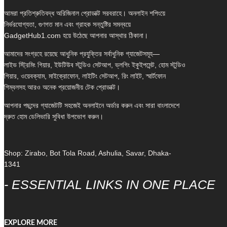
আমরা প্রতিশ্রুতিবদ্ধ অরিজিনাল প্রোডাক্ট সরবরাহে। অনলাইন শপিংয়ে
নির্ভরযোগ্যতা, গুণগত মান এবং গ্রাহক সন্তুষ্টির সমন্বয়ে
GadgetHub1.com হয়ে উঠেছে আপনার আস্থার ঠিকানা।
আমাদের সংগ্রহে রয়েছে আধুনিক প্রযুক্তির সর্বাধুনিক গ্যাজেটসমূহ—
লাইভ স্ট্রিমিং গিয়ার, ইউটিউব স্টুডিও সেটআপ, ভ্লগিং ইকুইপমেন্ট, হোম স্টুডিও
গিয়ার, ওয়েবক্যাম, মাইক্রোফোন, লাইটিং সেটআপ, রিং লাইট, স্মার্টফোন
গিম্বলসহ আরও অনেক প্রয়োজনীয় টেক প্রোডাক্ট।
আপনার পছন্দের গ্যাজেটটি সহজেই অনলাইনে অর্ডার করুন এবং সারা বাংলাদেশে
দ্রুত হোম ডেলিভারি সুবিধা উপভোগ করুন।
Shop: Zirabo, Bot Tola Road, Ashulia, Savar, Dhaka-
1341
- ESSENTIAL LINKS IN ONE PLACE
EXPLORE MORE