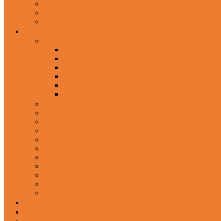
Wired Headphones
Over-Ear Headphones
Sports Headphone
Home Appliances
Mobile Accessories
Memory Cards
Mobile Holder & Mounts
Power Bank
Selfie Stick & Monopods
Outdoors & Sports
Phone Accessories
Rechargeable Fan
Router
Kitchen Hood
Rice Cookers
Blender, Mixer & Grinder
Coffee Maker Machines
Curry Cooker
Electric kettle
Fryer
Frypan/Tawa
Juicer
Login/Register
Blog