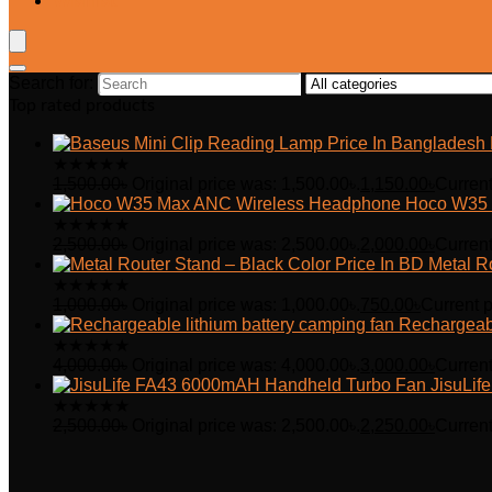
Wishlist
Search for:
Top rated products
★
★
★
★
★
1,500.00
৳
Original price was: 1,500.00৳.
1,150.00
৳
Current
Hoco W35 
★
★
★
★
★
2,500.00
৳
Original price was: 2,500.00৳.
2,000.00
৳
Current
Metal R
★
★
★
★
★
1,000.00
৳
Original price was: 1,000.00৳.
750.00
৳
Current p
Rechargeabl
★
★
★
★
★
4,000.00
৳
Original price was: 4,000.00৳.
3,000.00
৳
Current
JisuLi
★
★
★
★
★
2,500.00
৳
Original price was: 2,500.00৳.
2,250.00
৳
Current