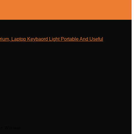
ium, Laptop Keybaord Light Portable And Useful
ch Wireless”