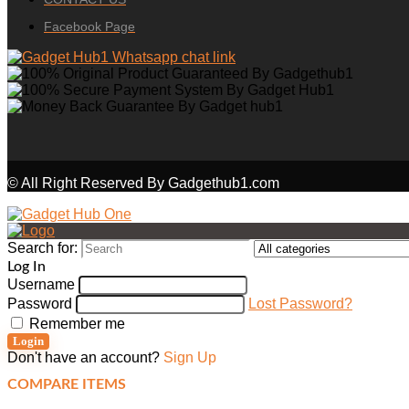
Facebook Page
© All Right Reserved By Gadgethub1.com
Search for:
Log In
Username
Password
Lost Password?
Remember me
Login
Don't have an account?
Sign Up
COMPARE ITEMS