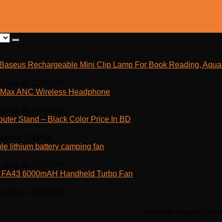
Baseus Rechargeable Mini Clip Lamp For Book Reading, Aquar
 price is: 1,150.00৳.
Max ANC Wireless Headphone
 price is: 2,000.00৳.
outer Stand – Black Color Price In BD
rice is: 750.00৳.
e lithium battery camping fan
 price is: 3,000.00৳.
fe FA43 6000mAH Handheld Turbo Fan
 price is: 2,250.00৳.
Home
Products tagged “Fante