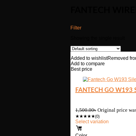
FANTECH WIRE
Filter
Showing the single result
Added to wishlist
Removed from
Add to compare
Best price
FANTECH GO W193 
1,500.00
৳
Original price wa
★
★
★
★
★
(0)
Select variation
Color