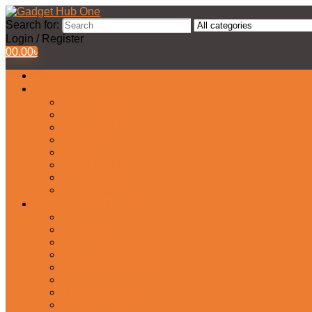
Search for:
Login / Register
0
0.00
৳
All Products
Watches Collection
Men’s Watches
Ladies Watch
Smart Watch
Pair Watches
Stopwatch
Bridal Watches
Fastrack Watches
Kids Watch
Headphone & Earphone
Airbuds
Neckband
Gaming Headphone
Earbud Headphones
Bluetooth Headphone
Earphones
Headphone Stand
In-Ear Headphone