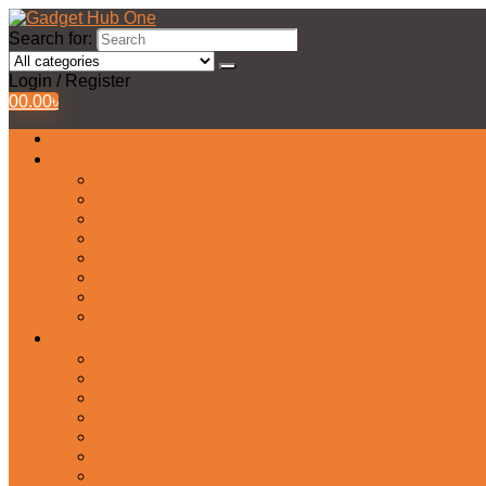
Search for:
Login / Register
0
0.00
৳
All Products
Watches Collection
Men’s Watches
Ladies Watch
Smart Watch
Pair Watches
Stopwatch
Bridal Watches
Fastrack Watches
Kids Watch
Headphone & Earphone
Airbuds
Neckband
Gaming Headphone
Earbud Headphones
Bluetooth Headphone
Earphones
Headphone Stand