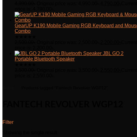
4,990.00
৳
Original price was: 4,990.00৳.
4,790.00
৳
Curren
price is: 4,790.00৳.
GearUP K190 Mobile Gaming RGB Keyboard and Mous
Combo
★
★
★
★
★
2,500.00
৳
Original price was: 2,500.00৳.
2,200.00
৳
Curren
price is: 2,200.00৳.
JBL GO 2
Portable Bluetooth Speaker
★
★
★
★
★
3,500.00
৳
Original price was: 3,500.00৳.
2,550.00
৳
Curren
price is: 2,550.00৳.
Home
Products tagged “Fantech Revolver WGP12”
FANTECH REVOLVER WGP12
Filter
Showing the single result