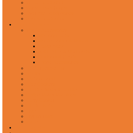
In-Ear Headphone
Wired Headphones
Over-Ear Headphones
Sports Headphone
Home Appliances
Mobile Accessories
Memory Cards
Mobile Holder & Mounts
Power Bank
Selfie Stick & Monopods
Outdoors & Sports
Phone Accessories
Rechargeable Fan
Router
Kitchen Hood
Rice Cookers
Blender, Mixer & Grinder
Coffee Maker Machines
Curry Cooker
Electric kettle
Fryer
Frypan/Tawa
Juicer
Login/Register