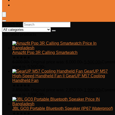
Blog
Wishlist
Search for:
Top rated products
Amazfit Pop 3R Calling Smartwatch
★
★
★
★
★
6,000.00
৳
Original price was: 6,000.00৳.
5,500.00
৳
Curren
price is: 5,500.00৳.
GearUP M57
High-Speed Handheld Fan || GearUP M57 Cooling
Handheld Fan
★
★
★
★
★
2,850.00
৳
Original price was: 2,850.00৳.
1,990.00
৳
Curren
price is: 1,990.00৳.
JBL GO3 Portable Bluetooth Speaker (IP67 Waterproof)
★
★
★
★
★