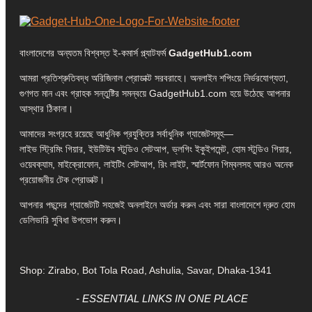
বাংলাদেশের অন্যতম বিশ্বস্ত ই-কমার্স প্ল্যাটফর্ম
GadgetHub1.com
আমরা প্রতিশ্রুতিবদ্ধ অরিজিনাল প্রোডাক্ট সরবরাহে। অনলাইন শপিংয়ে নির্ভরযোগ্যতা,
গুণগত মান এবং গ্রাহক সন্তুষ্টির সমন্বয়ে GadgetHub1.com হয়ে উঠেছে আপনার
আস্থার ঠিকানা।
আমাদের সংগ্রহে রয়েছে আধুনিক প্রযুক্তির সর্বাধুনিক গ্যাজেটসমূহ—
লাইভ স্ট্রিমিং গিয়ার, ইউটিউব স্টুডিও সেটআপ, ভ্লগিং ইকুইপমেন্ট, হোম স্টুডিও গিয়ার,
ওয়েবক্যাম, মাইক্রোফোন, লাইটিং সেটআপ, রিং লাইট, স্মার্টফোন গিম্বলসহ আরও অনেক
প্রয়োজনীয় টেক প্রোডাক্ট।
আপনার পছন্দের গ্যাজেটটি সহজেই অনলাইনে অর্ডার করুন এবং সারা বাংলাদেশে দ্রুত হোম
ডেলিভারি সুবিধা উপভোগ করুন।
Shop: Zirabo, Bot Tola Road, Ashulia, Savar, Dhaka-1341
- ESSENTIAL LINKS IN ONE PLACE