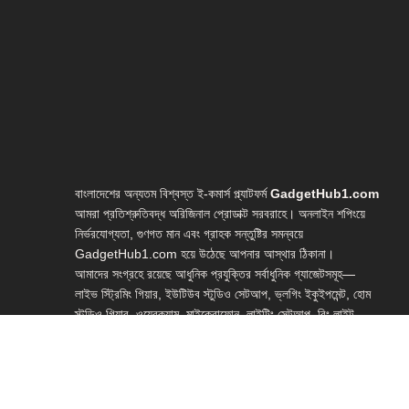
বাংলাদেশের অন্যতম বিশ্বস্ত ই-কমার্স প্ল্যাটফর্ম
GadgetHub1.com
আমরা প্রতিশ্রুতিবদ্ধ অরিজিনাল প্রোডাক্ট সরবরাহে। অনলাইন শপিংয়ে
নির্ভরযোগ্যতা, গুণগত মান এবং গ্রাহক সন্তুষ্টির সমন্বয়ে
GadgetHub1.com হয়ে উঠেছে আপনার আস্থার ঠিকানা।
আমাদের সংগ্রহে রয়েছে আধুনিক প্রযুক্তির সর্বাধুনিক গ্যাজেটসমূহ—
লাইভ স্ট্রিমিং গিয়ার, ইউটিউব স্টুডিও সেটআপ, ভ্লগিং ইকুইপমেন্ট, হোম
স্টুডিও গিয়ার, ওয়েবক্যাম, মাইক্রোফোন, লাইটিং সেটআপ, রিং লাইট,
স্মার্টফোন গিম্বলসহ আরও অনেক প্রয়োজনীয় টেক প্রোডাক্ট।
আপনার পছন্দের গ্যাজেটটি সহজেই অনলাইনে অর্ডার করুন এবং সারা
বাংলাদেশে দ্রুত হোম ডেলিভারি সুবিধা উপভোগ করুন।