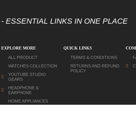
- ESSENTIAL LINKS IN ONE PLACE
EXPLORE MORE
QUICK LINKS
COM
ALL PRODUCT
TERMS & CONDITIONS
F
WATCHES COLLECTION
RETURNS AND REFUND
C
POLICY
YOUTUBE STUDIO
GEARS
HEADPHONE &
EARPHONE
HOME APPLIANCES