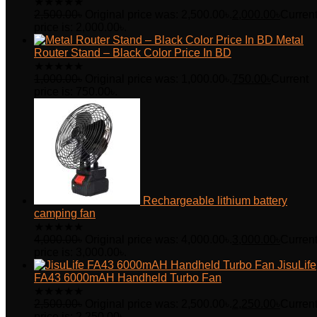
★
★
★
★
★
2,500.00
৳
Original price was: 2,500.00৳.
2,000.00
৳
Curren
price is: 2,000.00৳.
Metal
Router Stand – Black Color Price In BD
★
★
★
★
★
1,000.00
৳
Original price was: 1,000.00৳.
750.00
৳
Current
price is: 750.00৳.
Rechargeable lithium battery
camping fan
★
★
★
★
★
4,000.00
৳
Original price was: 4,000.00৳.
3,000.00
৳
Curren
price is: 3,000.00৳.
JisuLife
FA43 6000mAH Handheld Turbo Fan
★
★
★
★
★
2,500.00
৳
Original price was: 2,500.00৳.
2,250.00
৳
Curren
price is: 2,250.00৳.