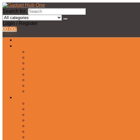
Search for:
Login / Register
0
0.00
৳
All Products
Watches Collection
Men’s Watches
Ladies Watch
Smart Watch
Pair Watches
Stopwatch
Bridal Watches
Fastrack Watches
Kids Watch
Headphone & Earphone
Airbuds
Neckband
Gaming Headphone
Earbud Headphones
Bluetooth Headphone
Earphones
Headphone Stand