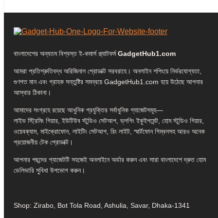
বাংলাদেশের অন্যতম বিশ্বস্ত ই-কমার্স প্ল্যাটফর্ম
GadgetHub1.com
আমরা প্রতিশ্রুতিবদ্ধ অরিজিনাল প্রোডাক্ট সরবরাহে। অনলাইন শপিংয়ে নির্ভরযোগ্যতা,
গুণগত মান এবং গ্রাহক সন্তুষ্টির সমন্বয়ে GadgetHub1.com হয়ে উঠেছে আপনার
আস্থার ঠিকানা।
আমাদের সংগ্রহে রয়েছে আধুনিক প্রযুক্তির সর্বাধুনিক গ্যাজেটসমূহ—
লাইভ স্ট্রিমিং গিয়ার, ইউটিউব স্টুডিও সেটআপ, ভ্লগিং ইকুইপমেন্ট, হোম স্টুডিও গিয়ার,
ওয়েবক্যাম, মাইক্রোফোন, লাইটিং সেটআপ, রিং লাইট, স্মার্টফোন গিম্বলসহ আরও অনেক
প্রয়োজনীয় টেক প্রোডাক্ট।
আপনার পছন্দের গ্যাজেটটি সহজেই অনলাইনে অর্ডার করুন এবং সারা বাংলাদেশে দ্রুত হোম
ডেলিভারি সুবিধা উপভোগ করুন।
Shop: Zirabo, Bot Tola Road, Ashulia, Savar, Dhaka-1341