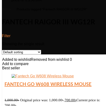
Home
Products tagged “Fantech RAIGOR III WG12R”
FANTECH RAIGOR III WG12R
Filter
Showing the single result
Added to wishlist
Removed from wishlist
0
Add to compare
Best seller
FANTECH GO W608 WIRELESS MOUSE
1,000.00
৳
Original price was: 1,000.00৳.
700.00
৳
Current price is:
700.00৳.