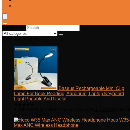
Blog
Wishlist
Search for:
Top rated products
Baseus Rechargeable Mini Clip
Lamp For Book Reading, Aquarium, Laptop Keybaord
Light Portable And Useful
★
★
★
★
★
1,500.00
৳
Original price was: 1,500.00৳.
1,150.00
৳
Curren
price is: 1,150.00৳.
Hoco W35
Max ANC Wireless Headphone