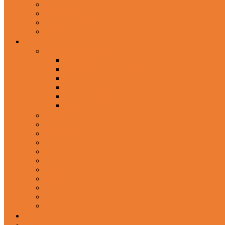
In-Ear Headphone
Wired Headphones
Over-Ear Headphones
Sports Headphone
Home Appliances
Mobile Accessories
Memory Cards
Mobile Holder & Mounts
Power Bank
Selfie Stick & Monopods
Outdoors & Sports
Phone Accessories
Rechargeable Fan
Router
Kitchen Hood
Rice Cookers
Blender, Mixer & Grinder
Coffee Maker Machines
Curry Cooker
Electric kettle
Fryer
Frypan/Tawa
Juicer
Login/Register