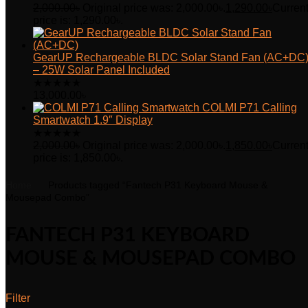
2,000.00
৳
Original price was: 2,000.00৳.
1,290.00
৳
Curren
price is: 1,290.00৳.
GearUP Rechargeable BLDC Solar Stand Fan (AC+DC
– 25W Solar Panel Included
★
★
★
★
★
13,000.00
৳
COLMI P71 Calling
Smartwatch 1.9″ Display
★
★
★
★
★
2,000.00
৳
Original price was: 2,000.00৳.
1,850.00
৳
Curren
price is: 1,850.00৳.
Home
Products tagged “Fantech P31 Keyboard Mouse &
Mousepad Combo”
FANTECH P31 KEYBOARD
MOUSE & MOUSEPAD COMBO
Filter