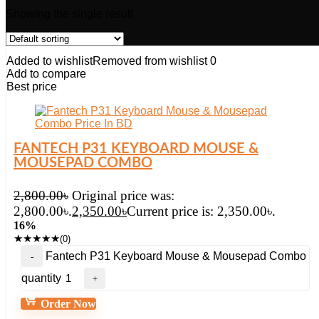
Showing the single result
Added to wishlist
Removed from wishlist
0
Add to compare
Best price
FANTECH P31 KEYBOARD MOUSE &
MOUSEPAD COMBO
2,800.00
৳
Original price was:
2,800.00৳.
2,350.00
৳
Current price is: 2,350.00৳.
16%
★
★
★
★
★
(0)
Fantech P31 Keyboard Mouse & Mousepad Combo
quantity
Order Now