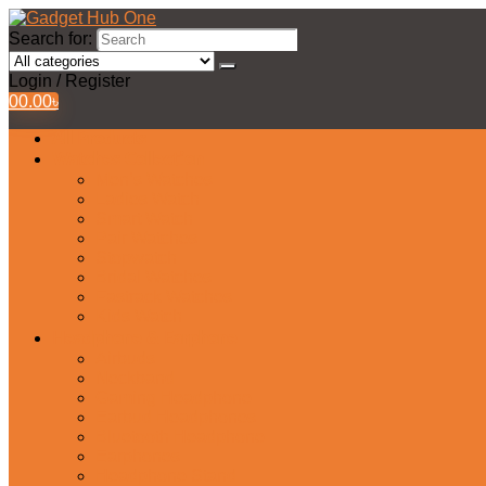
Search for:
Login / Register
0
0.00
৳
All Products
Watches Collection
Men’s Watches
Ladies Watch
Smart Watch
Pair Watches
Stopwatch
Bridal Watches
Fastrack Watches
Kids Watch
Headphone & Earphone
Airbuds
Neckband
Gaming Headphone
Earbud Headphones
Bluetooth Headphone
Earphones
Headphone Stand