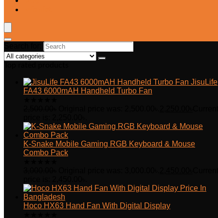
Blog
Wishlist
Search for:
Top rated products
JisuLife
FA43 6000mAH Handheld Turbo Fan
★
★
★
★
★
2,500.00
৳
Original price was: 2,500.00৳.
2,250.00
৳
Curren
price is: 2,250.00৳.
K-Snake Mobile Gaming RGB Keyboard & Mouse
Combo Pack
★
★
★
★
★
3,000.00
৳
Original price was: 3,000.00৳.
2,450.00
৳
Curren
price is: 2,450.00৳.
Hoco HX63 Hand Fan With Digital Display
★
★
★
★
★