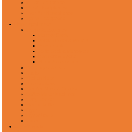
In-Ear Headphone
Wired Headphones
Over-Ear Headphones
Sports Headphone
Home Appliances
Mobile Accessories
Memory Cards
Mobile Holder & Mounts
Power Bank
Selfie Stick & Monopods
Outdoors & Sports
Phone Accessories
Rechargeable Fan
Router
Kitchen Hood
Rice Cookers
Blender, Mixer & Grinder
Coffee Maker Machines
Curry Cooker
Electric kettle
Fryer
Frypan/Tawa
Juicer
Login/Register