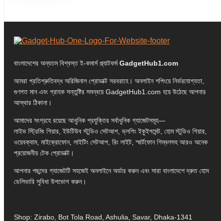
বাংলাদেশের অন্যতম বিশ্বস্ত ই-কমার্স প্ল্যাটফর্ম
GadgetHub1.com
আমরা প্রতিশ্রুতিবদ্ধ অরিজিনাল প্রোডাক্ট সরবরাহে। অনলাইন শপিংয়ে নির্ভরযোগ্যতা,
গুণগত মান এবং গ্রাহক সন্তুষ্টির সমন্বয়ে GadgetHub1.com হয়ে উঠেছে আপনার
আস্থার ঠিকানা।
আমাদের সংগ্রহে রয়েছে আধুনিক প্রযুক্তির সর্বাধুনিক গ্যাজেটসমূহ—
লাইভ স্ট্রিমিং গিয়ার, ইউটিউব স্টুডিও সেটআপ, ভ্লগিং ইকুইপমেন্ট, হোম স্টুডিও গিয়ার,
ওয়েবক্যাম, মাইক্রোফোন, লাইটিং সেটআপ, রিং লাইট, স্মার্টফোন গিম্বলসহ আরও অনেক
প্রয়োজনীয় টেক প্রোডাক্ট।
আপনার পছন্দের গ্যাজেটটি সহজেই অনলাইনে অর্ডার করুন এবং সারা বাংলাদেশে দ্রুত হোম
ডেলিভারি সুবিধা উপভোগ করুন।
Shop: Zirabo, Bot Tola Road, Ashulia, Savar, Dhaka-1341