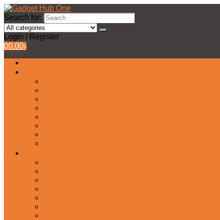
Search for:
Login / Register
0
0.00
৳
All Products
Watches Collection
Men’s Watches
Ladies Watch
Smart Watch
Pair Watches
Stopwatch
Bridal Watches
Fastrack Watches
Kids Watch
Headphone & Earphone
Airbuds
Neckband
Gaming Headphone
Earbud Headphones
Bluetooth Headphone
Earphones
Headphone Stand