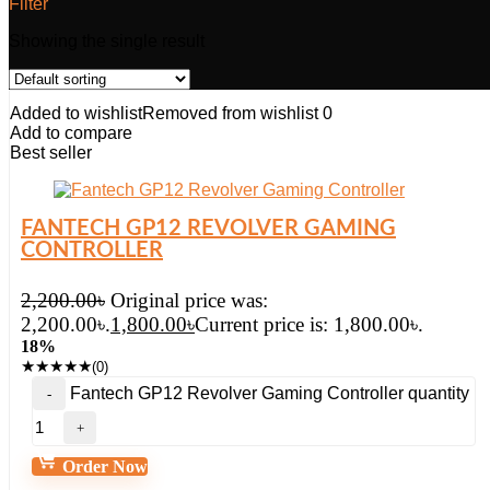
Filter
Showing the single result
Added to wishlist
Removed from wishlist
0
Add to compare
Best seller
FANTECH GP12 REVOLVER GAMING
CONTROLLER
2,200.00
৳
Original price was:
2,200.00৳.
1,800.00
৳
Current price is: 1,800.00৳.
18%
★
★
★
★
★
(0)
Fantech GP12 Revolver Gaming Controller quantity
Order Now