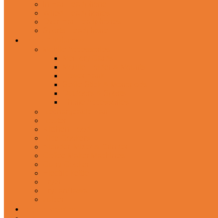
In-Ear Headphone
Wired Headphones
Over-Ear Headphones
Sports Headphone
Home Appliances
Mobile Accessories
Memory Cards
Mobile Holder & Mounts
Power Bank
Selfie Stick & Monopods
Outdoors & Sports
Phone Accessories
Rechargeable Fan
Router
Kitchen Hood
Rice Cookers
Blender, Mixer & Grinder
Coffee Maker Machines
Curry Cooker
Electric kettle
Fryer
Frypan/Tawa
Juicer
Login/Register