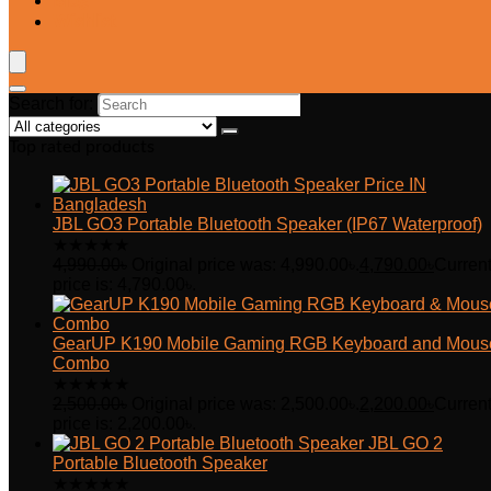
Blog
Wishlist
Search for:
Top rated products
JBL GO3 Portable Bluetooth Speaker (IP67 Waterproof)
★
★
★
★
★
4,990.00
৳
Original price was: 4,990.00৳.
4,790.00
৳
Curren
price is: 4,790.00৳.
GearUP K190 Mobile Gaming RGB Keyboard and Mous
Combo
★
★
★
★
★
2,500.00
৳
Original price was: 2,500.00৳.
2,200.00
৳
Curren
price is: 2,200.00৳.
JBL GO 2
Portable Bluetooth Speaker
★
★
★
★
★