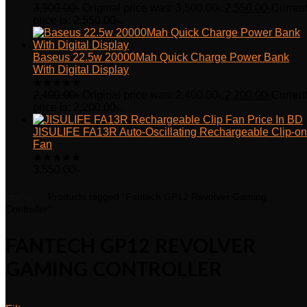
3,500.00
৳
Original price was: 3,500.00৳.
2,550.00
৳
Curren
price is: 2,550.00৳.
Baseus 22.5w 20000Mah Quick Charge Power Bank
With Digital Display
★
★
★
★
★
2,400.00
৳
Original price was: 2,400.00৳.
2,200.00
৳
Curren
price is: 2,200.00৳.
JISULIFE FA13R Auto-Oscillating Rechargeable Clip-on
Fan
★
★
★
★
★
3,550.00
৳
Home
Products tagged “Fantech GP12 Revolver Gaming
Controller”
FANTECH GP12 REVOLVER
GAMING CONTROLLER