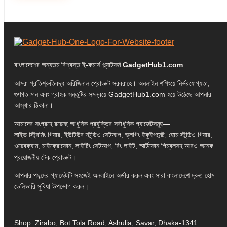
বাংলাদেশের অন্যতম বিশ্বস্ত ই-কমার্স প্ল্যাটফর্ম
GadgetHub1.com
আমরা প্রতিশ্রুতিবদ্ধ অরিজিনাল প্রোডাক্ট সরবরাহে। অনলাইন শপিংয়ে নির্ভরযোগ্যতা,
গুণগত মান এবং গ্রাহক সন্তুষ্টির সমন্বয়ে GadgetHub1.com হয়ে উঠেছে আপনার
আস্থার ঠিকানা।
আমাদের সংগ্রহে রয়েছে আধুনিক প্রযুক্তির সর্বাধুনিক গ্যাজেটসমূহ—
লাইভ স্ট্রিমিং গিয়ার, ইউটিউব স্টুডিও সেটআপ, ভ্লগিং ইকুইপমেন্ট, হোম স্টুডিও গিয়ার,
ওয়েবক্যাম, মাইক্রোফোন, লাইটিং সেটআপ, রিং লাইট, স্মার্টফোন গিম্বলসহ আরও অনেক
প্রয়োজনীয় টেক প্রোডাক্ট।
আপনার পছন্দের গ্যাজেটটি সহজেই অনলাইনে অর্ডার করুন এবং সারা বাংলাদেশে দ্রুত হোম
ডেলিভারি সুবিধা উপভোগ করুন।
Shop: Zirabo, Bot Tola Road, Ashulia, Savar, Dhaka-1341