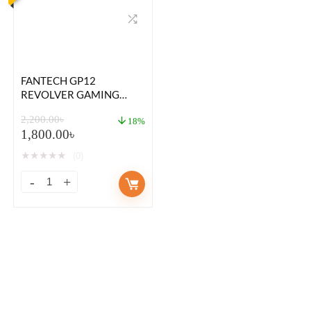
FANTECH GP12
REVOLVER GAMING
CONTROLLER
2,200.00
৳
18%
1,800.00
৳
★
★
★
★
★
(0)