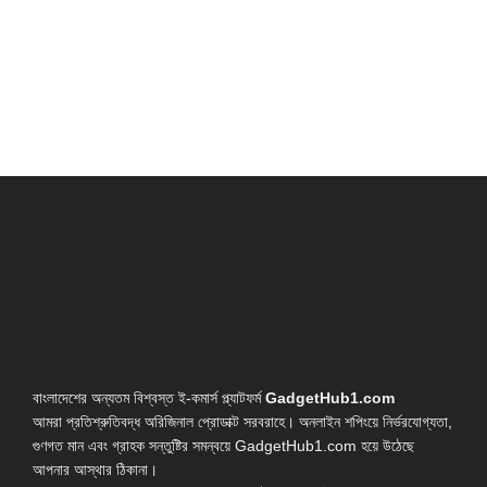
বাংলাদেশের অন্যতম বিশ্বস্ত ই-কমার্স প্ল্যাটফর্ম
GadgetHub1.com
আমরা প্রতিশ্রুতিবদ্ধ অরিজিনাল প্রোডাক্ট সরবরাহে। অনলাইন শপিংয়ে নির্ভরযোগ্যতা,
গুণগত মান এবং গ্রাহক সন্তুষ্টির সমন্বয়ে GadgetHub1.com হয়ে উঠেছে
আপনার আস্থার ঠিকানা।