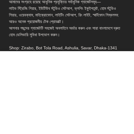
আমাদের সংগ্রহে রয়েছে আধুনিক প্রযুক্তির সর্বাধুনিক গ্যাজেটসমূহ—
লাইভ স্ট্রিমিং গিয়ার, ইউটিউব স্টুডিও সেটআপ, ভ্লগিং ইকুইপমেন্ট, হোম স্টুডিও
গিয়ার, ওয়েবক্যাম, মাইক্রোফোন, লাইটিং সেটআপ, রিং লাইট, স্মার্টফোন গিম্বলসহ
আরও অনেক প্রয়োজনীয় টেক প্রোডাক্ট।
আপনার পছন্দের গ্যাজেটটি সহজেই অনলাইনে অর্ডার করুন এবং সারা বাংলাদেশে দ্রুত
হোম ডেলিভারি সুবিধা উপভোগ করুন।
Shop: Zirabo, Bot Tola Road, Ashulia, Savar, Dhaka-1341
- ESSENTIAL LINKS IN ONE PLACE
EXPLORE MORE
QUICK LINKS
ALL PRODUCT
TERMS &
CONDITIONS
WATCHES
COLLECTION
RETURNS AND
REFUND POLICY
YOUTUBE STUDIO
GEARS
HEADPHONE &