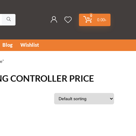
0
0.00
৳
Blog
Wishlist
e”
NG CONTROLLER PRICE