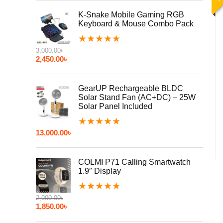
K-Snake Mobile Gaming RGB
Keyboard & Mouse Combo Pack
★
★
★
★
★
3,000.00
৳
2,450.00
৳
GearUP Rechargeable BLDC
Solar Stand Fan (AC+DC) – 25W
Solar Panel Included
★
★
★
★
★
13,000.00
৳
COLMI P71 Calling Smartwatch
1.9″ Display
★
★
★
★
★
2,000.00
৳
1,850.00
৳