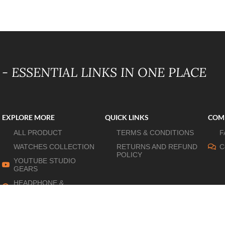
- ESSENTIAL LINKS IN ONE PLACE
EXPLORE MORE
QUICK LINKS
COM
ALL PRODUCT
TERMS & CONDITIONS
F
WATCHES COLLECTION
RETURNS AND REFUND
C
POLICY
YOUTUBE STUDIO
GEARS
HEADPHONE &
EARPHONE
HOME APPLIANCES