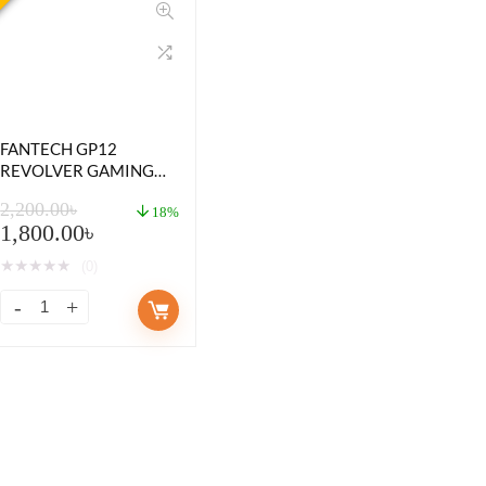
FANTECH GP12
REVOLVER GAMING
CONTROLLER
2,200.00
৳
18%
1,800.00
৳
★
★
★
★
★
(0)