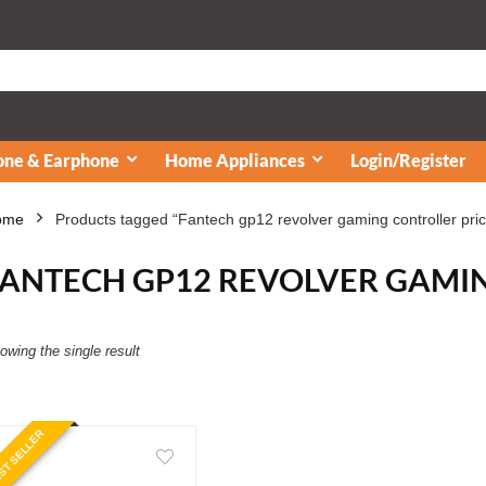
ne & Earphone
Home Appliances
Login/Register
ome
Products tagged “Fantech gp12 revolver gaming controller pric
FANTECH GP12 REVOLVER GAMI
owing the single result
ST SELLER