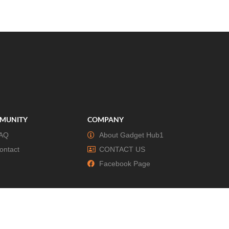
MUNITY
COMPANY
AQ
About Gadget Hub1
ontact
CONTACT US
Facebook Page