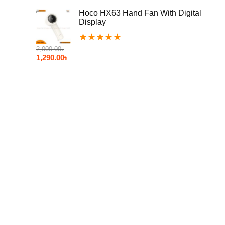
Hoco HX63 Hand Fan With Digital
Display
★
★
★
★
★
2,000.00
৳
1,290.00
৳