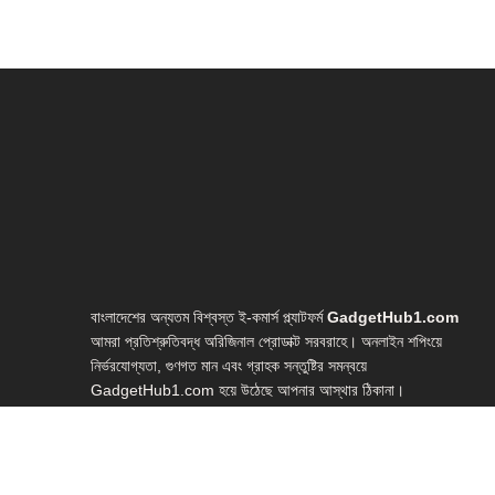
বাংলাদেশের অন্যতম বিশ্বস্ত ই-কমার্স প্ল্যাটফর্ম
GadgetHub1.com
আমরা প্রতিশ্রুতিবদ্ধ অরিজিনাল প্রোডাক্ট সরবরাহে। অনলাইন শপিংয়ে
নির্ভরযোগ্যতা, গুণগত মান এবং গ্রাহক সন্তুষ্টির সমন্বয়ে
GadgetHub1.com হয়ে উঠেছে আপনার আস্থার ঠিকানা।
আমাদের সংগ্রহে রয়েছে আধুনিক প্রযুক্তির সর্বাধুনিক গ্যাজেটসমূহ—
লাইভ স্ট্রিমিং গিয়ার, ইউটিউব স্টুডিও সেটআপ, ভ্লগিং ইকুইপমেন্ট, হোম
স্টুডিও গিয়ার, ওয়েবক্যাম, মাইক্রোফোন, লাইটিং সেটআপ, রিং লাইট,
স্মার্টফোন গিম্বলসহ আরও অনেক প্রয়োজনীয় টেক প্রোডাক্ট।