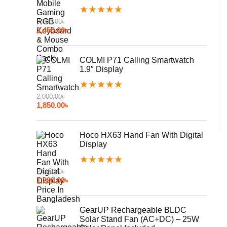
★
★
★
★
★
3,000.00
৳
2,450.00
৳
COLMI P71 Calling Smartwatch
1.9″ Display
★
★
★
★
★
2,000.00
৳
1,850.00
৳
Hoco HX63 Hand Fan With Digital
Display
★
★
★
★
★
2,000.00
৳
1,290.00
৳
GearUP Rechargeable BLDC
Solar Stand Fan (AC+DC) – 25W