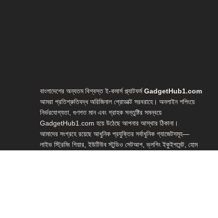
বাংলাদেশের অন্যতম বিশ্বস্ত ই-কমার্স প্ল্যাটফর্ম
GadgetHub1.com
আমরা প্রতিশ্রুতিবদ্ধ অরিজিনাল প্রোডাক্ট সরবরাহে। অনলাইন শপিংয়ে
নির্ভরযোগ্যতা, গুণগত মান এবং গ্রাহক সন্তুষ্টির সমন্বয়ে
GadgetHub1.com হয়ে উঠেছে আপনার আস্থার ঠিকানা।
আমাদের সংগ্রহে রয়েছে আধুনিক প্রযুক্তির সর্বাধুনিক গ্যাজেটসমূহ—
লাইভ স্ট্রিমিং গিয়ার, ইউটিউব স্টুডিও সেটআপ, ভ্লগিং ইকুইপমেন্ট, হোম
স্টুডিও গিয়ার, ওয়েবক্যাম, মাইক্রোফোন, লাইটিং সেটআপ, রিং লাইট,
স্মার্টফোন গিম্বলসহ আরও অনেক প্রয়োজনীয় টেক প্রোডাক্ট।
আপনার পছন্দের গ্যাজেটটি সহজেই অনলাইনে অর্ডার করুন এবং সারা
বাংলাদেশে দ্রুত হোম ডেলিভারি সুবিধা উপভোগ করুন।
Shop: Zirabo, Bot Tola Road, Ashulia, Savar, Dhaka-