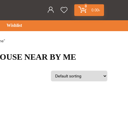
0
0.00
৳
Wishlist
me”
OUSE NEAR BY ME