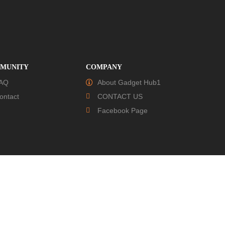
MUNITY
COMPANY
AQ
About Gadget Hub1
ontact
CONTACT US
Facebook Page