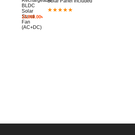
Solar Panel Included
★
★
★
★
★
13,000.00
৳