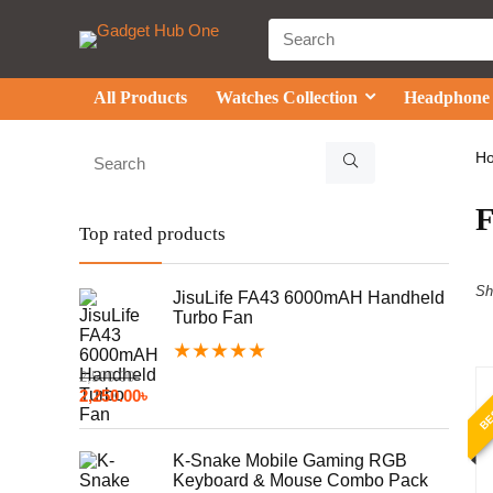
All Products
Watches Collection
Headphone
H
Top rated products
Sh
JisuLife FA43 6000mAH Handheld
Turbo Fan
★
★
★
★
★
2,500.00
৳
BE
2,250.00
৳
K-Snake Mobile Gaming RGB
Keyboard & Mouse Combo Pack