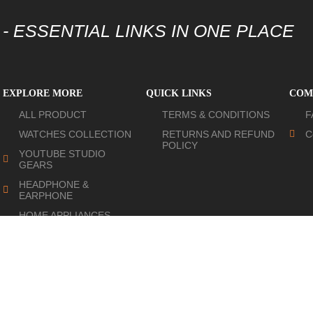
- ESSENTIAL LINKS IN ONE PLACE
EXPLORE MORE
QUICK LINKS
COM
ALL PRODUCT
TERMS & CONDITIONS
F
WATCHES COLLECTION
RETURNS AND REFUND
C
POLICY
YOUTUBE STUDIO
GEARS
HEADPHONE &
EARPHONE
HOME APPLIANCES