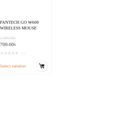
FANTECH GO W608
WIRELESS MOUSE
1,000.00
৳
700.00
৳
★
★
★
★
★
(0)
Select variation