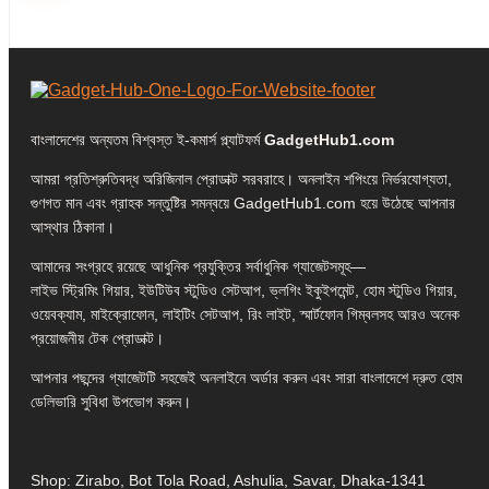
বাংলাদেশের অন্যতম বিশ্বস্ত ই-কমার্স প্ল্যাটফর্ম
GadgetHub1.com
আমরা প্রতিশ্রুতিবদ্ধ অরিজিনাল প্রোডাক্ট সরবরাহে। অনলাইন শপিংয়ে নির্ভরযোগ্যতা,
গুণগত মান এবং গ্রাহক সন্তুষ্টির সমন্বয়ে GadgetHub1.com হয়ে উঠেছে আপনার
আস্থার ঠিকানা।
আমাদের সংগ্রহে রয়েছে আধুনিক প্রযুক্তির সর্বাধুনিক গ্যাজেটসমূহ—
লাইভ স্ট্রিমিং গিয়ার, ইউটিউব স্টুডিও সেটআপ, ভ্লগিং ইকুইপমেন্ট, হোম স্টুডিও গিয়ার,
ওয়েবক্যাম, মাইক্রোফোন, লাইটিং সেটআপ, রিং লাইট, স্মার্টফোন গিম্বলসহ আরও অনেক
প্রয়োজনীয় টেক প্রোডাক্ট।
আপনার পছন্দের গ্যাজেটটি সহজেই অনলাইনে অর্ডার করুন এবং সারা বাংলাদেশে দ্রুত হোম
ডেলিভারি সুবিধা উপভোগ করুন।
Shop: Zirabo, Bot Tola Road, Ashulia, Savar, Dhaka-1341