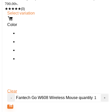
700.00৳.
★
★
★
★
★
(0)
Select variation
Color
Clear
Fantech Go W608 Wireless Mouse quantity