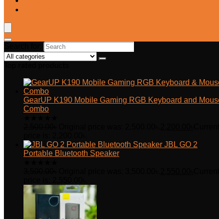
Blog
Wishlist
Search for:
Top rated products
GearUP K190 Mobile Gaming RGB Keyboard and Mous
Combo
★
★
★
★
★
2,500.00
৳
Original price was: 2,500.00৳.
2,200.00
৳
Curren
price is: 2,200.00৳.
JBL GO 2
Portable Bluetooth Speaker
★
★
★
★
★
3,500.00
৳
Original price was: 3,500.00৳.
2,550.00
৳
Curren
price is: 2,550.00৳.