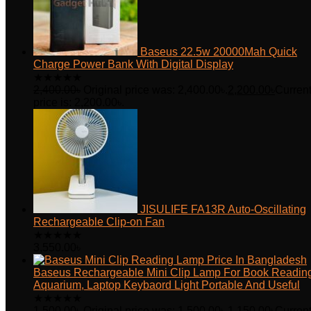
Baseus 22.5w 20000Mah Quick
Charge Power Bank With Digital Display
★
★
★
★
★
2,400.00
৳
Original price was: 2,400.00৳.
2,200.00
৳
Curren
price is: 2,200.00৳.
JISULIFE FA13R Auto-Oscillating
Rechargeable Clip-on Fan
★
★
★
★
★
3,550.00
৳
Baseus Rechargeable Mini Clip Lamp For Book Readin
Aquarium, Laptop Keybaord Light Portable And Useful
★
★
★
★
★
1,500.00
৳
Original price was: 1,500.00৳.
1,150.00
৳
Curren