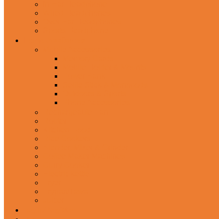
In-Ear Headphone
Wired Headphones
Over-Ear Headphones
Sports Headphone
Home Appliances
Mobile Accessories
Memory Cards
Mobile Holder & Mounts
Power Bank
Selfie Stick & Monopods
Outdoors & Sports
Phone Accessories
Rechargeable Fan
Router
Kitchen Hood
Rice Cookers
Blender, Mixer & Grinder
Coffee Maker Machines
Curry Cooker
Electric kettle
Fryer
Frypan/Tawa
Juicer
Login/Register