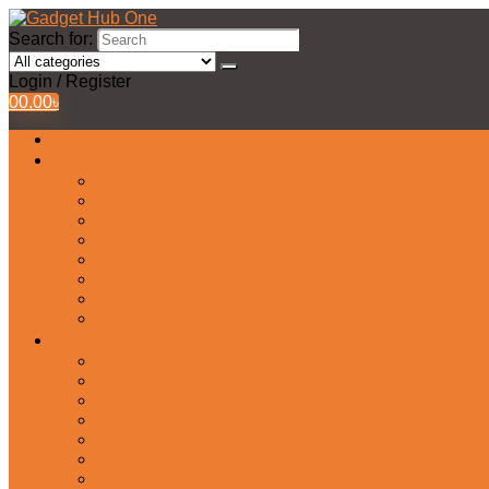
Search for:
Login / Register
0
0.00
৳
All Products
Watches Collection
Men’s Watches
Ladies Watch
Smart Watch
Pair Watches
Stopwatch
Bridal Watches
Fastrack Watches
Kids Watch
Headphone & Earphone
Airbuds
Neckband
Gaming Headphone
Earbud Headphones
Bluetooth Headphone
Earphones
Headphone Stand