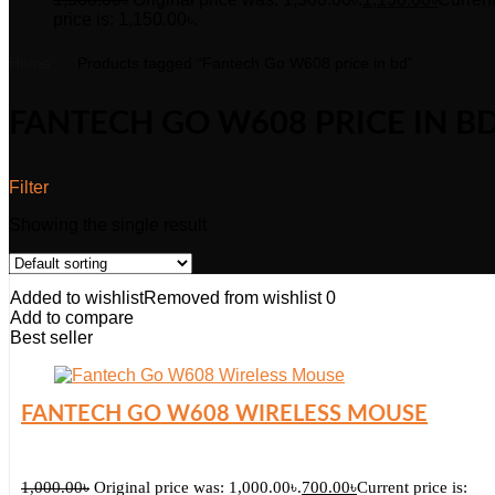
price is: 1,150.00৳.
Home
Products tagged “Fantech Go W608 price in bd”
FANTECH GO W608 PRICE IN B
Filter
Showing the single result
Added to wishlist
Removed from wishlist
0
Add to compare
Best seller
FANTECH GO W608 WIRELESS MOUSE
1,000.00
৳
Original price was: 1,000.00৳.
700.00
৳
Current price is: