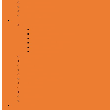
In-Ear Headphone
Wired Headphones
Over-Ear Headphones
Sports Headphone
Home Appliances
Mobile Accessories
Memory Cards
Mobile Holder & Mounts
Power Bank
Selfie Stick & Monopods
Outdoors & Sports
Phone Accessories
Rechargeable Fan
Router
Kitchen Hood
Rice Cookers
Blender, Mixer & Grinder
Coffee Maker Machines
Curry Cooker
Electric kettle
Fryer
Frypan/Tawa
Juicer
Login/Register