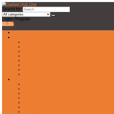
Search for:
Login / Register
0
0.00
৳
All Products
Watches Collection
Men’s Watches
Ladies Watch
Smart Watch
Pair Watches
Stopwatch
Bridal Watches
Fastrack Watches
Kids Watch
Headphone & Earphone
Airbuds
Neckband
Gaming Headphone
Earbud Headphones
Bluetooth Headphone
Earphones
Headphone Stand