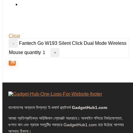
Clear
Fantech Go W193 Silent Click Dual Mode Wireless
Mouse quantity
বাংলাদেশের অন্যতম বিশ্বস্ত ই-কমার্স প্ল্যাটফর্ম
GadgetHub1.com
আমরা প্রতিশ্রুতিবদ্ধ অরিজিনাল প্রোডাক্ট সরবরাহে। অনলাইন শপিংয়ে নির্ভরযোগ্যতা,
গুণগত মান এবং গ্রাহক সন্তুষ্টির সমন্বয়ে GadgetHub1.com হয়ে উঠেছে আপনার
আস্থার ঠিকানা।