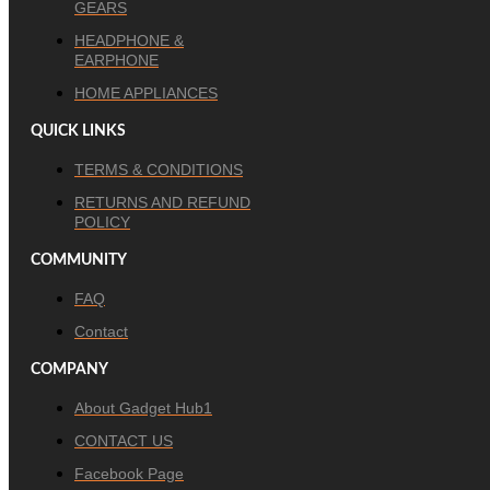
GEARS
HEADPHONE &
EARPHONE
HOME APPLIANCES
QUICK LINKS
TERMS & CONDITIONS
RETURNS AND REFUND
POLICY
COMMUNITY
FAQ
Contact
COMPANY
About Gadget Hub1
CONTACT US
Facebook Page