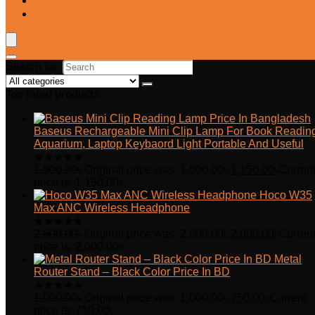
Blog
Wishlist
Search for:
Top rated products
Baseus Rechargeable Mini Clip Lamp For Book Readin
Aquarium, Laptop Keybaord Light Portable And Useful
★
★
★
★
★
1,500.00
৳
Original price was: 1,500.00৳.
1,150.00
৳
Curren
price is: 1,150.00৳.
Hoco W35
Max ANC Wireless Headphone
★
★
★
★
★
2,500.00
৳
Original price was: 2,500.00৳.
2,000.00
৳
Curren
price is: 2,000.00৳.
Metal
Router Stand – Black Color Price In BD
★
★
★
★
★
1,000.00
৳
Original price was: 1,000.00৳.
750.00
৳
Current
price is: 750.00৳.