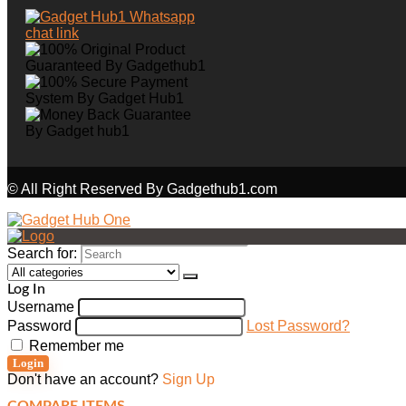
© All Right Reserved By Gadgethub1.com
Search for:
Log In
Username
Password
Lost Password?
Remember me
Login
Don't have an account?
Sign Up