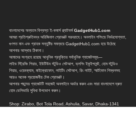
বাংলাদেশের অন্যতম বিশ্বস্ত ই-কমার্স প্ল্যাটফর্ম
GadgetHub1.com
আমরা প্রতিশ্রুতিবদ্ধ অরিজিনাল প্রোডাক্ট সরবরাহে। অনলাইন শপিংয়ে নির্ভরযোগ্যতা,
গুণগত মান এবং গ্রাহক সন্তুষ্টির সমন্বয়ে GadgetHub1.com হয়ে উঠেছে
আপনার আস্থার ঠিকানা।
আমাদের সংগ্রহে রয়েছে আধুনিক প্রযুক্তির সর্বাধুনিক গ্যাজেটসমূহ—
লাইভ স্ট্রিমিং গিয়ার, ইউটিউব স্টুডিও সেটআপ, ভ্লগিং ইকুইপমেন্ট, হোম স্টুডিও
গিয়ার, ওয়েবক্যাম, মাইক্রোফোন, লাইটিং সেটআপ, রিং লাইট, স্মার্টফোন গিম্বলসহ
আরও অনেক প্রয়োজনীয় টেক প্রোডাক্ট।
আপনার পছন্দের গ্যাজেটটি সহজেই অনলাইনে অর্ডার করুন এবং সারা বাংলাদেশে দ্রুত
হোম ডেলিভারি সুবিধা উপভোগ করুন।
Shop: Zirabo, Bot Tola Road, Ashulia, Savar, Dhaka-1341
- ESSENTIAL LINKS IN ONE PLACE