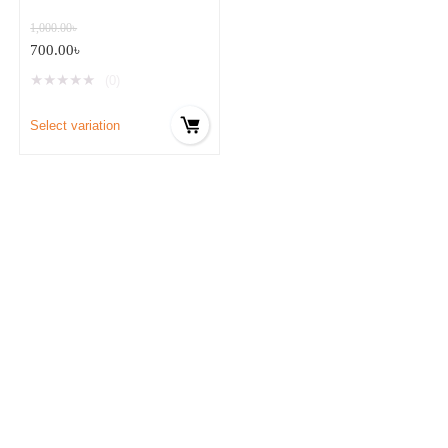
1,000.00
৳
700.00
৳
★
★
★
★
★
(0)
Select variation