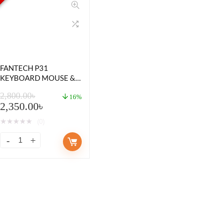
FANTECH P31
KEYBOARD MOUSE &
MOUSEPAD COMBO
2,800.00
৳
16%
2,350.00
৳
★
★
★
★
★
(0)