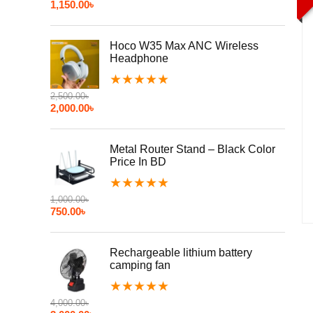
1,150.00
৳
Hoco W35 Max ANC Wireless
Headphone
★
★
★
★
★
2,500.00
৳
2,000.00
৳
Metal Router Stand – Black Color
Price In BD
★
★
★
★
★
1,000.00
৳
750.00
৳
Rechargeable lithium battery
camping fan
★
★
★
★
★
4,000.00
৳