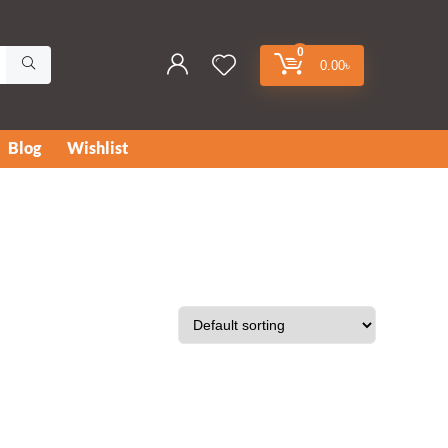
0
0.00
৳
Blog
Wishlist