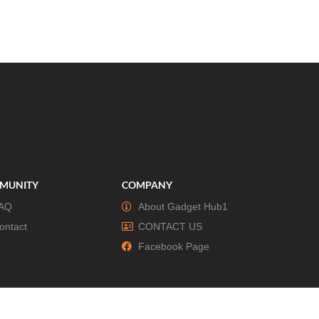
MUNITY
COMPANY
AQ
About Gadget Hub1
ontact
CONTACT US
Facebook Page