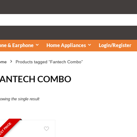
ne & Earphone
Home Appliances
Login/Register
ome
Products tagged “Fantech Combo”
FANTECH COMBO
owing the single result
ST PRICE