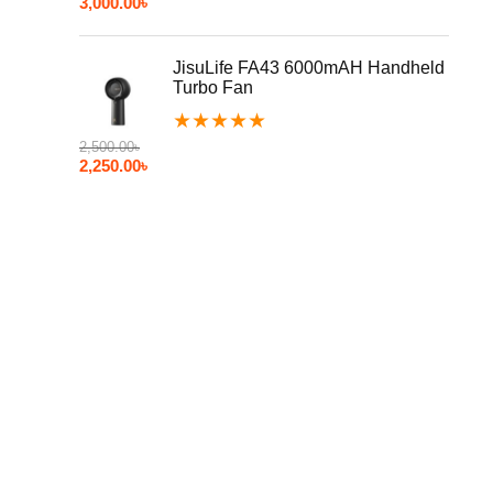
3,000.00
৳
JisuLife FA43 6000mAH Handheld
Turbo Fan
★
★
★
★
★
2,500.00
৳
2,250.00
৳