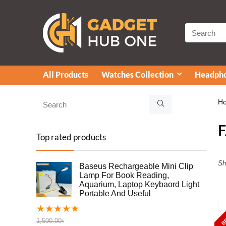
All Products
Watches Collection
Headpho
H
Top rated products
Sh
Baseus Rechargeable Mini Clip
Lamp For Book Reading,
Aquarium, Laptop Keybaord Light
Portable And Useful
BE
★
★
★
★
★
1,500.00
৳