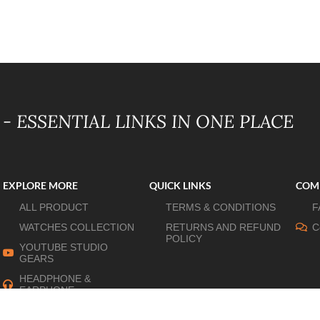
- ESSENTIAL LINKS IN ONE PLACE
EXPLORE MORE
QUICK LINKS
COM
ALL PRODUCT
TERMS & CONDITIONS
F
WATCHES COLLECTION
RETURNS AND REFUND
C
POLICY
YOUTUBE STUDIO
GEARS
HEADPHONE &
EARPHONE
HOME APPLIANCES