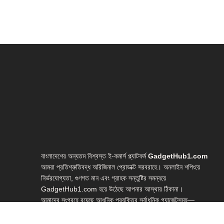
বাংলাদেশের অন্যতম বিশ্বস্ত ই-কমার্স প্ল্যাটফর্ম
GadgetHub1.com
আমরা প্রতিশ্রুতিবদ্ধ অরিজিনাল প্রোডাক্ট সরবরাহে। অনলাইন শপিংয়ে
নির্ভরযোগ্যতা, গুণগত মান এবং গ্রাহক সন্তুষ্টির সমন্বয়ে
GadgetHub1.com হয়ে উঠেছে আপনার আস্থার ঠিকানা।
আমাদের সংগ্রহে রয়েছে আধুনিক প্রযুক্তির সর্বাধুনিক গ্যাজেটসমূহ—
লাইভ স্ট্রিমিং গিয়ার, ইউটিউব স্টুডিও সেটআপ, ভ্লগিং ইকুইপমেন্ট, হোম
স্টুডিও গিয়ার, ওয়েবক্যাম, মাইক্রোফোন, লাইটিং সেটআপ, রিং লাইট,