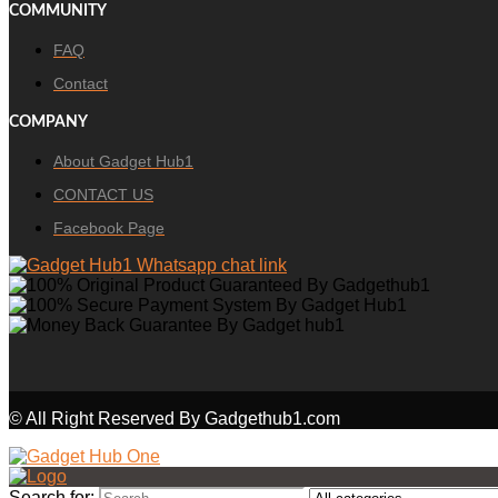
COMMUNITY
FAQ
Contact
COMPANY
About Gadget Hub1
CONTACT US
Facebook Page
© All Right Reserved By Gadgethub1.com
Search for: