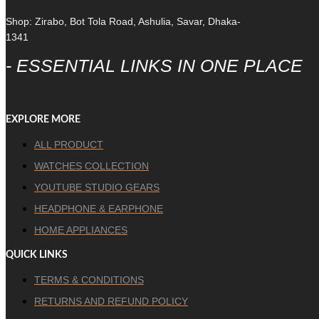
Shop: Zirabo, Bot Tola Road, Ashulia, Savar, Dhaka-
1341
- ESSENTIAL LINKS IN ONE PLACE
EXPLORE MORE
ALL PRODUCT
WATCHES COLLECTION
YOUTUBE STUDIO GEARS
HEADPHONE & EARPHONE
HOME APPLIANCES
QUICK LINKS
TERMS & CONDITIONS
RETURNS AND REFUND POLICY