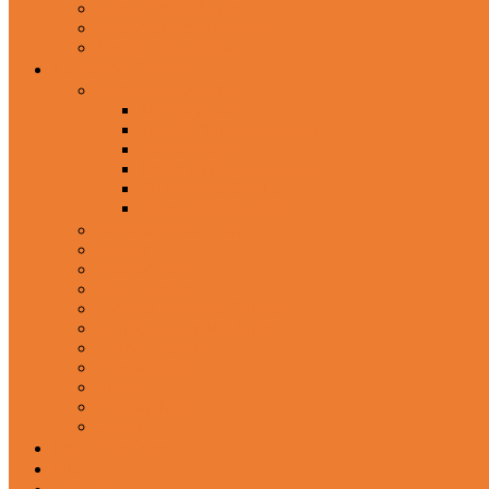
Wired Headphones
Over-Ear Headphones
Sports Headphone
Home Appliances
Mobile Accessories
Memory Cards
Mobile Holder & Mounts
Power Bank
Selfie Stick & Monopods
Outdoors & Sports
Phone Accessories
Rechargeable Fan
Router
Kitchen Hood
Rice Cookers
Blender, Mixer & Grinder
Coffee Maker Machines
Curry Cooker
Electric kettle
Fryer
Frypan/Tawa
Juicer
Login/Register
Blog