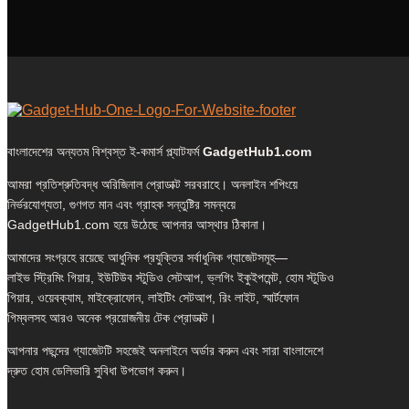
বাংলাদেশের অন্যতম বিশ্বস্ত ই-কমার্স প্ল্যাটফর্ম
GadgetHub1.com
আমরা প্রতিশ্রুতিবদ্ধ অরিজিনাল প্রোডাক্ট সরবরাহে। অনলাইন শপিংয়ে
নির্ভরযোগ্যতা, গুণগত মান এবং গ্রাহক সন্তুষ্টির সমন্বয়ে
GadgetHub1.com হয়ে উঠেছে আপনার আস্থার ঠিকানা।
আমাদের সংগ্রহে রয়েছে আধুনিক প্রযুক্তির সর্বাধুনিক গ্যাজেটসমূহ—
লাইভ স্ট্রিমিং গিয়ার, ইউটিউব স্টুডিও সেটআপ, ভ্লগিং ইকুইপমেন্ট, হোম স্টুডিও
গিয়ার, ওয়েবক্যাম, মাইক্রোফোন, লাইটিং সেটআপ, রিং লাইট, স্মার্টফোন
গিম্বলসহ আরও অনেক প্রয়োজনীয় টেক প্রোডাক্ট।
আপনার পছন্দের গ্যাজেটটি সহজেই অনলাইনে অর্ডার করুন এবং সারা বাংলাদেশে
দ্রুত হোম ডেলিভারি সুবিধা উপভোগ করুন।