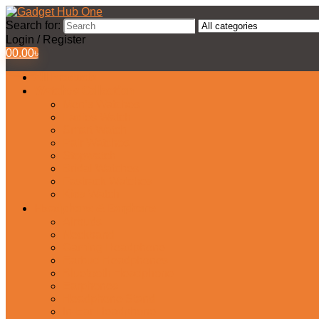
Search for:
Login / Register
0
0.00
৳
All Products
Watches Collection
Men’s Watches
Ladies Watch
Smart Watch
Pair Watches
Stopwatch
Bridal Watches
Fastrack Watches
Kids Watch
Headphone & Earphone
Airbuds
Neckband
Gaming Headphone
Earbud Headphones
Bluetooth Headphone
Earphones
Headphone Stand
In-Ear Headphone