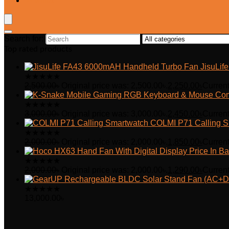
Wishlist
Search for:
Top rated products
JisuLi
★
★
★
★
★
2,500.00
৳
Original price was: 2,500.00৳.
2,250.00
৳
Current
★
★
★
★
★
3,000.00
৳
Original price was: 3,000.00৳.
2,450.00
৳
Current
COLMI P71 Calling S
★
★
★
★
★
2,000.00
৳
Original price was: 2,000.00৳.
1,850.00
৳
Current
★
★
★
★
★
2,000.00
৳
Original price was: 2,000.00৳.
1,290.00
৳
Current
★
★
★
★
★
13,000.00
৳