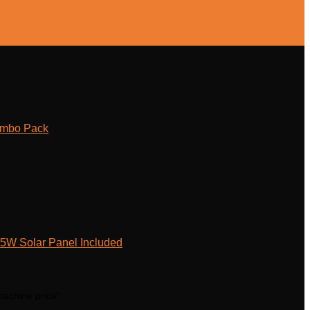
ombo Pack
W Solar Panel Included
machine price”