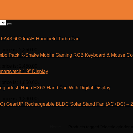
fe FA43 6000mAH Handheld Turbo Fan
 price is: 2,250.00৳.
K-Snake Mobile Gaming RGB Keyboard & Mouse C
 price is: 2,450.00৳.
martwatch 1.9″ Display
 price is: 1,850.00৳.
Hoco HX63 Hand Fan With Digital Display
 price is: 1,290.00৳.
GearUP Rechargeable BLDC Solar Stand Fan (AC+DC) – 25
Home
Products tagged “electric grinder 