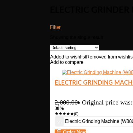
ELECTRIC GRINDER
Filter
Showing the single result
Added to wishlist
Removed from wishlis
Add to compare
ELECTRIC GRINDING MACHI
2,000.00
৳
Original price was:
38%
★
★
★
★
★
(0)
Electric Grinding Machine (W88
Order Now