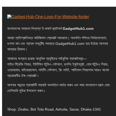
বাংলাদেশের অন্যতম বিশ্বস্ত ই-কমার্স প্ল্যাটফর্ম
GadgetHub1.com
আমরা প্রতিশ্রুতিবদ্ধ অরিজিনাল প্রোডাক্ট সরবরাহে। অনলাইন শপিংয়ে নির্ভরযোগ্যতা,
গুণগত মান এবং গ্রাহক সন্তুষ্টির সমন্বয়ে GadgetHub1.com হয়ে উঠেছে আপনার
আস্থার ঠিকানা।
আমাদের সংগ্রহে রয়েছে আধুনিক প্রযুক্তির সর্বাধুনিক গ্যাজেটসমূহ—
লাইভ স্ট্রিমিং গিয়ার, ইউটিউব স্টুডিও সেটআপ, ভ্লগিং ইকুইপমেন্ট, হোম স্টুডিও গিয়ার,
ওয়েবক্যাম, মাইক্রোফোন, লাইটিং সেটআপ, রিং লাইট, স্মার্টফোন গিম্বলসহ আরও অনেক
প্রয়োজনীয় টেক প্রোডাক্ট।
আপনার পছন্দের গ্যাজেটটি সহজেই অনলাইনে অর্ডার করুন এবং সারা বাংলাদেশে দ্রুত হোম
ডেলিভারি সুবিধা উপভোগ করুন।
Shop: Zirabo, Bot Tola Road, Ashulia, Savar, Dhaka-1341