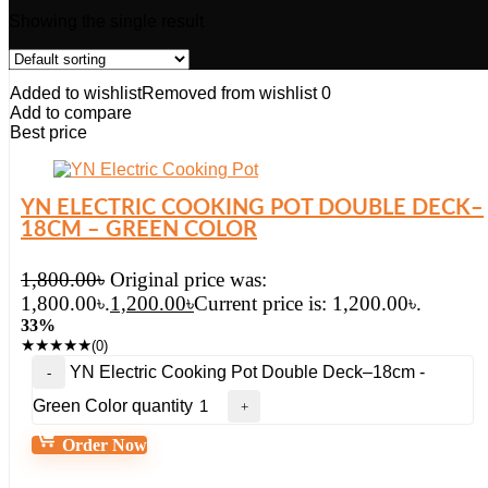
Showing the single result
Added to wishlist
Removed from wishlist
0
Add to compare
Best price
YN ELECTRIC COOKING POT DOUBLE DECK–
18CM – GREEN COLOR
1,800.00
৳
Original price was:
1,800.00৳.
1,200.00
৳
Current price is: 1,200.00৳.
33%
★
★
★
★
★
(0)
YN Electric Cooking Pot Double Deck–18cm -
Green Color quantity
Order Now