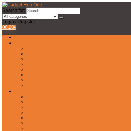
Search for:
Login / Register
0
0.00
৳
All Products
Watches Collection
Men’s Watches
Ladies Watch
Smart Watch
Pair Watches
Stopwatch
Bridal Watches
Fastrack Watches
Kids Watch
Headphone & Earphone
Airbuds
Neckband
Gaming Headphone
Earbud Headphones
Bluetooth Headphone
Earphones
Headphone Stand