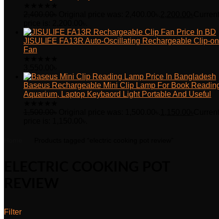
★
★
★
★
★
2,400.00
৳
Original price was: 2,400.00৳.
2,200.00
৳
Curren
price is: 2,200.00৳.
JISULIFE FA13R Auto-Oscillating Rechargeable Clip-on
Fan
★
★
★
★
★
3,550.00
৳
Baseus Rechargeable Mini Clip Lamp For Book Readin
Aquarium, Laptop Keybaord Light Portable And Useful
★
★
★
★
★
1,500.00
৳
Original price was: 1,500.00৳.
1,150.00
৳
Curren
price is: 1,150.00৳.
Home
Products tagged “electric cooking pot review”
ELECTRIC COOKING POT
REVIEW
Filter