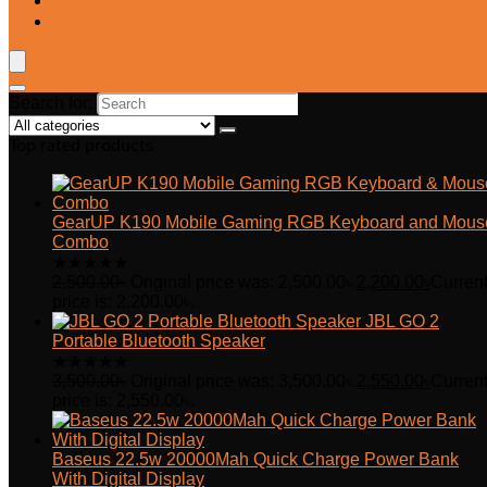
Blog
Wishlist
Search for:
Top rated products
GearUP K190 Mobile Gaming RGB Keyboard and Mous
Combo
★
★
★
★
★
2,500.00
৳
Original price was: 2,500.00৳.
2,200.00
৳
Curren
price is: 2,200.00৳.
JBL GO 2
Portable Bluetooth Speaker
★
★
★
★
★
3,500.00
৳
Original price was: 3,500.00৳.
2,550.00
৳
Curren
price is: 2,550.00৳.
Baseus 22.5w 20000Mah Quick Charge Power Bank
With Digital Display