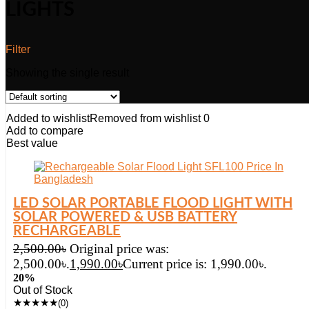
LIGHTS
Filter
Showing the single result
Added to wishlist
Removed from wishlist
0
Add to compare
Best value
LED SOLAR PORTABLE FLOOD LIGHT WITH
SOLAR POWERED & USB BATTERY
RECHARGEABLE
2,500.00
৳
Original price was:
2,500.00৳.
1,990.00
৳
Current price is: 1,990.00৳.
20%
Out of Stock
★
★
★
★
★
(0)