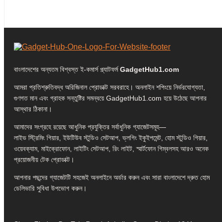
বাংলাদেশের অন্যতম বিশ্বস্ত ই-কমার্স প্ল্যাটফর্ম
GadgetHub1.com
আমরা প্রতিশ্রুতিবদ্ধ অরিজিনাল প্রোডাক্ট সরবরাহে। অনলাইন শপিংয়ে নির্ভরযোগ্যতা,
গুণগত মান এবং গ্রাহক সন্তুষ্টির সমন্বয়ে GadgetHub1.com হয়ে উঠেছে আপনার
আস্থার ঠিকানা।
আমাদের সংগ্রহে রয়েছে আধুনিক প্রযুক্তির সর্বাধুনিক গ্যাজেটসমূহ—
লাইভ স্ট্রিমিং গিয়ার, ইউটিউব স্টুডিও সেটআপ, ভ্লগিং ইকুইপমেন্ট, হোম স্টুডিও গিয়ার,
ওয়েবক্যাম, মাইক্রোফোন, লাইটিং সেটআপ, রিং লাইট, স্মার্টফোন গিম্বলসহ আরও অনেক
প্রয়োজনীয় টেক প্রোডাক্ট।
আপনার পছন্দের গ্যাজেটটি সহজেই অনলাইনে অর্ডার করুন এবং সারা বাংলাদেশে দ্রুত হোম
ডেলিভারি সুবিধা উপভোগ করুন।