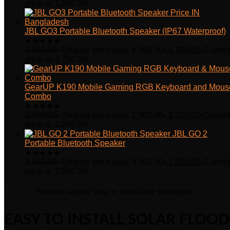
price is: 1,990.00৳.
JBL GO3 Portable Bluetooth Speaker (IP67 Waterproof)
★
★
★
★
★
4,990.00
৳
Original price was: 4,990.00৳.
4,790.00
৳
Curren
price is: 4,790.00৳.
GearUP K190 Mobile Gaming RGB Keyboard and Mous
Combo
★
★
★
★
★
2,500.00
৳
Original price was: 2,500.00৳.
2,200.00
৳
Curren
price is: 2,200.00৳.
JBL GO 2
Portable Bluetooth Speaker
★
★
★
★
★
3,500.00
৳
Original price was: 3,500.00৳.
2,550.00
৳
Curren
price is: 2,550.00৳.
Home
Products tagged “easy to install solar flood lights”
EASY TO INSTALL SOLAR FLOOD