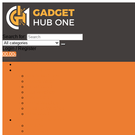
Search for:
Login / Register
0
0.00
৳
All Products
Watches Collection
Men’s Watches
Ladies Watch
Smart Watch
Pair Watches
Stopwatch
Bridal Watches
Fastrack Watches
Kids Watch
Headphone & Earphone
Airbuds
Neckband