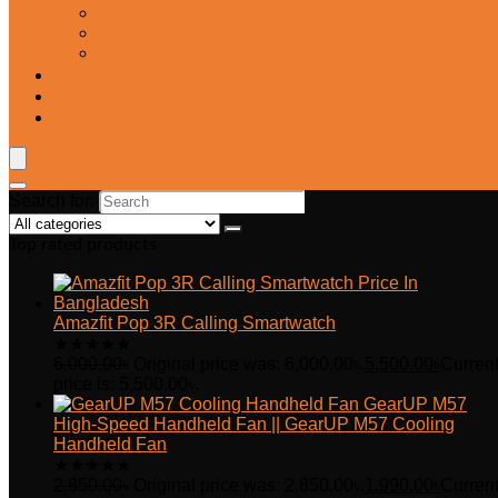
Fryer
Frypan/Tawa
Juicer
Login/Register
Blog
Wishlist
Search for:
Top rated products
Amazfit Pop 3R Calling Smartwatch
★
★
★
★
★
6,000.00
৳
Original price was: 6,000.00৳.
5,500.00
৳
Curren
price is: 5,500.00৳.
GearUP M57
High-Speed Handheld Fan || GearUP M57 Cooling
Handheld Fan
★
★
★
★
★
2,850.00
৳
Original price was: 2,850.00৳.
1,990.00
৳
Curren