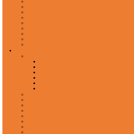
Gaming Headphone
Earbud Headphones
Bluetooth Headphone
Earphones
Headphone Stand
In-Ear Headphone
Wired Headphones
Over-Ear Headphones
Sports Headphone
Home Appliances
Mobile Accessories
Memory Cards
Mobile Holder & Mounts
Power Bank
Selfie Stick & Monopods
Outdoors & Sports
Phone Accessories
Rechargeable Fan
Router
Kitchen Hood
Rice Cookers
Blender, Mixer & Grinder
Coffee Maker Machines
Curry Cooker
Electric kettle