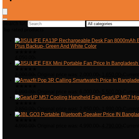
Wishlist
Search for:
Top rated products
Plus Backup- Green And White Color
★
★
★
★
★
4,050.00
৳
★
★
★
★
★
2,000.00
৳
Original price was: 2,000.00৳.
1,650.00
৳
Current
★
★
★
★
★
6,000.00
৳
Original price was: 6,000.00৳.
5,500.00
৳
Current
GearUP M57 Hig
★
★
★
★
★
2,850.00
৳
Original price was: 2,850.00৳.
1,990.00
৳
Current
★
★
★
★
★
4,990.00
৳
Original price was: 4,990.00৳.
4,790.00
৳
Current