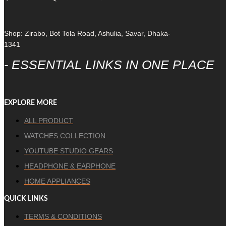
Shop: Zirabo, Bot Tola Road, Ashulia, Savar, Dhaka-
1341
- ESSENTIAL LINKS IN ONE PLACE
EXPLORE MORE
ALL PRODUCT
WATCHES COLLECTION
YOUTUBE STUDIO GEARS
HEADPHONE & EARPHONE
HOME APPLIANCES
QUICK LINKS
TERMS & CONDITIONS