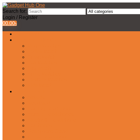
Search for:
Login / Register
0
0.00
৳
All Products
Watches Collection
Men’s Watches
Ladies Watch
Smart Watch
Pair Watches
Stopwatch
Bridal Watches
Fastrack Watches
Kids Watch
Headphone & Earphone
Airbuds
Neckband
Gaming Headphone
Earbud Headphones
Bluetooth Headphone
Earphones
Headphone Stand
In-Ear Headphone