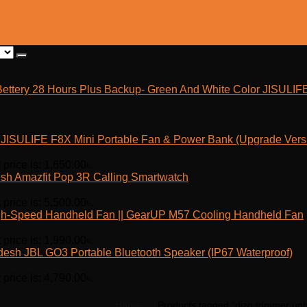
JISULIF
JISULIFE F8X Mini Portable Fan & Power Bank (Upgrade Vers
 price is: 1,650.00৳.
Amazfit Pop 3R Calling Smartwatch
 price is: 5,500.00৳.
h-Speed Handheld Fan || GearUP M57 Cooling Handheld Fan
 price is: 1,990.00৳.
JBL GO3 Portable Bluetooth Speaker (IP67 Waterproof)
 price is: 4,790.00৳.
Home
Products tagged “dizo trimmer un