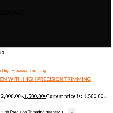
BOXING
t
0
EN WITH HIGH PRECISION TRIMMING
 2,000.00৳.
1,500.00
৳
Current price is: 1,500.00৳.
High Precision Trimming quantity