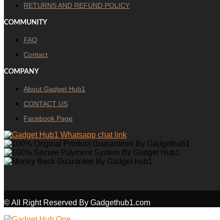
RETURNS AND REFUND POLICY
COMMUNITY
FAQ
Contact
COMPANY
About Gadget Hub1
CONTACT US
Facebook Page
© All Right Reserved By Gadgethub1.com