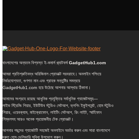
বাংলাদেশের অন্যতম বিশ্বস্ত ই-কমার্স প্ল্যাটফর্ম
GadgetHub1.com
আমরা প্রতিশ্রুতিবদ্ধ অরিজিনাল প্রোডাক্ট সরবরাহে। অনলাইন শপিংয়ে
নির্ভরযোগ্যতা, গুণগত মান এবং গ্রাহক সন্তুষ্টির সমন্বয়ে
GadgetHub1.com হয়ে উঠেছে আপনার আস্থার ঠিকানা।
আমাদের সংগ্রহে রয়েছে আধুনিক প্রযুক্তির সর্বাধুনিক গ্যাজেটসমূহ—
লাইভ স্ট্রিমিং গিয়ার, ইউটিউব স্টুডিও সেটআপ, ভ্লগিং ইকুইপমেন্ট, হোম স্টুডিও
গিয়ার, ওয়েবক্যাম, মাইক্রোফোন, লাইটিং সেটআপ, রিং লাইট, স্মার্টফোন
গিম্বলসহ আরও অনেক প্রয়োজনীয় টেক প্রোডাক্ট।
আপনার পছন্দের গ্যাজেটটি সহজেই অনলাইনে অর্ডার করুন এবং সারা বাংলাদেশে
দ্রুত হোম ডেলিভারি সুবিধা উপভোগ করুন।