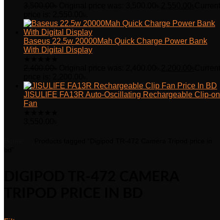
3,500.00
৳
Original price was: 3,500.00৳.
2,550.00
৳
Curren
price is: 2,550.00৳.
Baseus 22.5w 20000Mah Quick Charge Power Bank
With Digital Display
★
★
★
★
★
2,400.00
৳
Original price was: 2,400.00৳.
2,200.00
৳
Curren
price is: 2,200.00৳.
JISULIFE FA13R Auto-Oscillating Rechargeable Clip-on
Fan
★
★
★
★
★
3,550.00
৳
Home
Products tagged “Digipod TR-472 Camera Tripod price in
bd”
DIGIPOD TR-472 CAMERA
TRIPOD PRICE IN BD