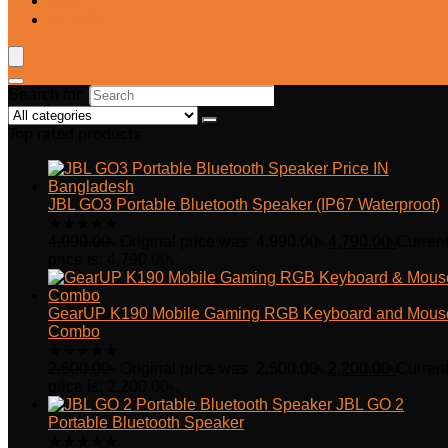
Blog
Wishlist
Search for:
Top rated products
JBL GO3 Portable Bluetooth Speaker (IP67 Waterproof)
★
★
★
★
★
4,990.00
৳
Original price was: 4,990.00৳.
4,790.00
৳
Curren
price is: 4,790.00৳.
GearUP K190 Mobile Gaming RGB Keyboard and Mous
Combo
★
★
★
★
★
2,500.00
৳
Original price was: 2,500.00৳.
2,200.00
৳
Curren
price is: 2,200.00৳.
JBL GO 2
Portable Bluetooth Speaker
★
★
★
★
★