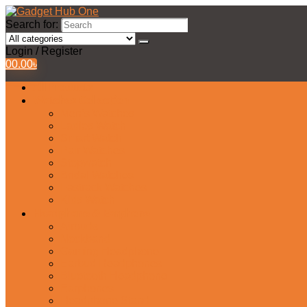
Search for:
Login / Register
0
0.00
৳
All Products
Watches Collection
Men’s Watches
Ladies Watch
Smart Watch
Pair Watches
Stopwatch
Bridal Watches
Fastrack Watches
Kids Watch
Headphone & Earphone
Airbuds
Neckband
Gaming Headphone
Earbud Headphones
Bluetooth Headphone
Earphones
Headphone Stand