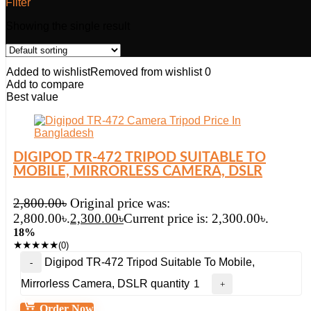
Filter
Showing the single result
Added to wishlist
Removed from wishlist
0
Add to compare
Best value
DIGIPOD TR-472 TRIPOD SUITABLE TO
MOBILE, MIRRORLESS CAMERA, DSLR
2,800.00
৳
Original price was:
2,800.00৳.
2,300.00
৳
Current price is: 2,300.00৳.
18%
★
★
★
★
★
(0)
Digipod TR-472 Tripod Suitable To Mobile,
Mirrorless Camera, DSLR quantity
Order Now