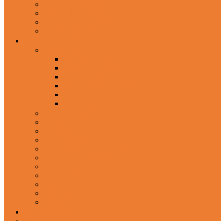
In-Ear Headphone
Wired Headphones
Over-Ear Headphones
Sports Headphone
Home Appliances
Mobile Accessories
Memory Cards
Mobile Holder & Mounts
Power Bank
Selfie Stick & Monopods
Outdoors & Sports
Phone Accessories
Rechargeable Fan
Router
Kitchen Hood
Rice Cookers
Blender, Mixer & Grinder
Coffee Maker Machines
Curry Cooker
Electric kettle
Fryer
Frypan/Tawa
Juicer
Login/Register