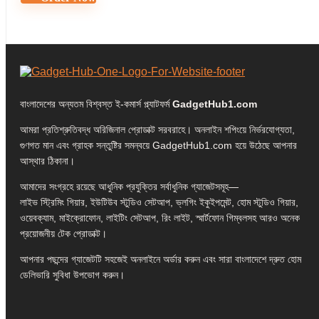
বাংলাদেশের অন্যতম বিশ্বস্ত ই-কমার্স প্ল্যাটফর্ম
GadgetHub1.com
আমরা প্রতিশ্রুতিবদ্ধ অরিজিনাল প্রোডাক্ট সরবরাহে। অনলাইন শপিংয়ে নির্ভরযোগ্যতা,
গুণগত মান এবং গ্রাহক সন্তুষ্টির সমন্বয়ে GadgetHub1.com হয়ে উঠেছে আপনার
আস্থার ঠিকানা।
আমাদের সংগ্রহে রয়েছে আধুনিক প্রযুক্তির সর্বাধুনিক গ্যাজেটসমূহ—
লাইভ স্ট্রিমিং গিয়ার, ইউটিউব স্টুডিও সেটআপ, ভ্লগিং ইকুইপমেন্ট, হোম স্টুডিও গিয়ার,
ওয়েবক্যাম, মাইক্রোফোন, লাইটিং সেটআপ, রিং লাইট, স্মার্টফোন গিম্বলসহ আরও অনেক
প্রয়োজনীয় টেক প্রোডাক্ট।
আপনার পছন্দের গ্যাজেটটি সহজেই অনলাইনে অর্ডার করুন এবং সারা বাংলাদেশে দ্রুত হোম
ডেলিভারি সুবিধা উপভোগ করুন।