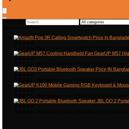
Wishlist
Search for:
Top rated products
★
★
★
★
★
6,000.00
৳
Original price was: 6,000.00৳.
5,500.00
৳
Current
GearUP M57 Hig
★
★
★
★
★
2,850.00
৳
Original price was: 2,850.00৳.
1,990.00
৳
Current
★
★
★
★
★
4,990.00
৳
Original price was: 4,990.00৳.
4,790.00
৳
Current
★
★
★
★
★
2,500.00
৳
Original price was: 2,500.00৳.
2,200.00
৳
Current
JBL GO 2 Porta
★
★
★
★
★
3,500.00
৳
Original price was: 3,500.00৳.
2,550.00
৳
Current