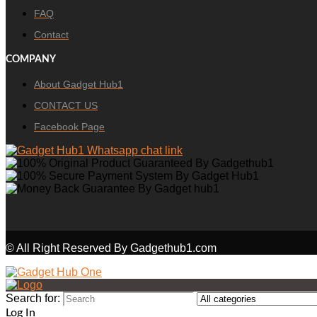
FAQ
Contact
COMPANY
About Gadget Hub1
CONTACT US
Facebook Page
© All Right Reserved By Gadgethub1.com
Search for:
Log In