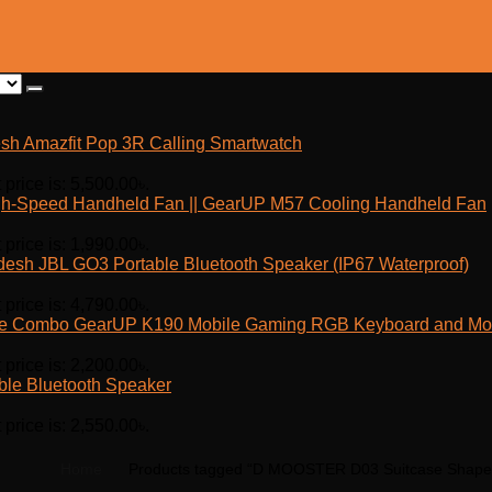
Amazfit Pop 3R Calling Smartwatch
 price is: 5,500.00৳.
h-Speed Handheld Fan || GearUP M57 Cooling Handheld Fan
 price is: 1,990.00৳.
JBL GO3 Portable Bluetooth Speaker (IP67 Waterproof)
 price is: 4,790.00৳.
GearUP K190 Mobile Gaming RGB Keyboard and M
 price is: 2,200.00৳.
ble Bluetooth Speaker
 price is: 2,550.00৳.
Home
Products tagged “D MOOSTER D03 Suitcase Shap