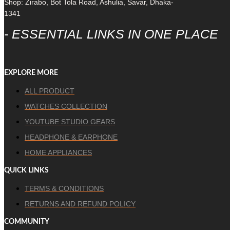
Shop: Zirabo, Bot Tola Road, Ashulia, Savar, Dhaka-
1341
- ESSENTIAL LINKS IN ONE PLACE
EXPLORE MORE
ALL PRODUCT
WATCHES COLLECTION
YOUTUBE STUDIO GEARS
HEADPHONE & EARPHONE
HOME APPLIANCES
QUICK LINKS
TERMS & CONDITIONS
RETURNS AND REFUND POLICY
COMMUNITY