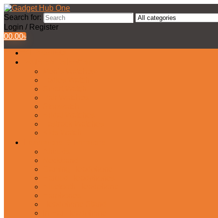
Search for:
Login / Register
0
0.00
৳
All Products
Watches Collection
Men’s Watches
Ladies Watch
Smart Watch
Pair Watches
Stopwatch
Bridal Watches
Fastrack Watches
Kids Watch
Headphone & Earphone
Airbuds
Neckband
Gaming Headphone
Earbud Headphones
Bluetooth Headphone
Earphones
Headphone Stand
In-Ear Headphone