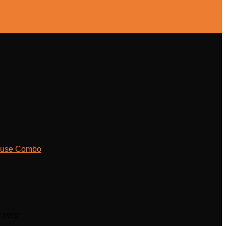
ouse Combo
e TWS”