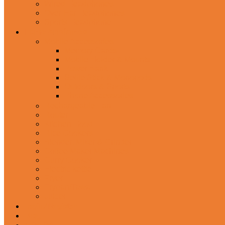
Wired Headphones
Over-Ear Headphones
Sports Headphone
Home Appliances
Mobile Accessories
Memory Cards
Mobile Holder & Mounts
Power Bank
Selfie Stick & Monopods
Outdoors & Sports
Phone Accessories
Rechargeable Fan
Router
Kitchen Hood
Rice Cookers
Blender, Mixer & Grinder
Coffee Maker Machines
Curry Cooker
Electric kettle
Fryer
Frypan/Tawa
Juicer
Login/Register
Blog