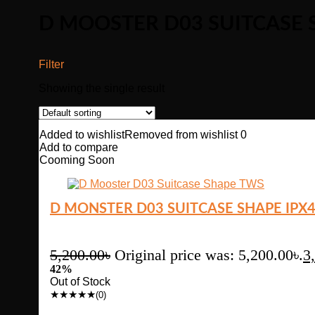
D MOOSTER D03 SUITCASE 
Filter
Showing the single result
Added to wishlist
Removed from wishlist
0
Add to compare
Cooming Soon
D MONSTER D03 SUITCASE SHAPE IPX
5,200.00
৳
Original price was: 5,200.00৳.
3
42%
Out of Stock
★
★
★
★
★
(0)