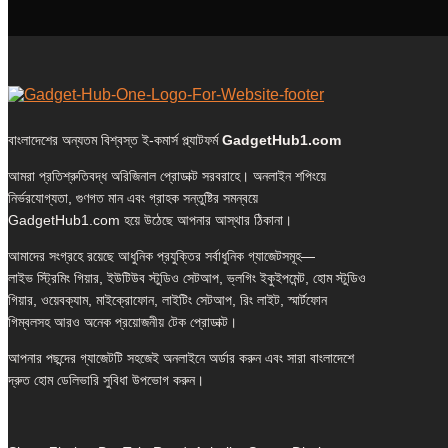
বাংলাদেশের অন্যতম বিশ্বস্ত ই-কমার্স প্ল্যাটফর্ম
GadgetHub1.com
আমরা প্রতিশ্রুতিবদ্ধ অরিজিনাল প্রোডাক্ট সরবরাহে। অনলাইন শপিংয়ে
নির্ভরযোগ্যতা, গুণগত মান এবং গ্রাহক সন্তুষ্টির সমন্বয়ে
GadgetHub1.com হয়ে উঠেছে আপনার আস্থার ঠিকানা।
আমাদের সংগ্রহে রয়েছে আধুনিক প্রযুক্তির সর্বাধুনিক গ্যাজেটসমূহ—
লাইভ স্ট্রিমিং গিয়ার, ইউটিউব স্টুডিও সেটআপ, ভ্লগিং ইকুইপমেন্ট, হোম স্টুডিও
গিয়ার, ওয়েবক্যাম, মাইক্রোফোন, লাইটিং সেটআপ, রিং লাইট, স্মার্টফোন
গিম্বলসহ আরও অনেক প্রয়োজনীয় টেক প্রোডাক্ট।
আপনার পছন্দের গ্যাজেটটি সহজেই অনলাইনে অর্ডার করুন এবং সারা বাংলাদেশে
দ্রুত হোম ডেলিভারি সুবিধা উপভোগ করুন।