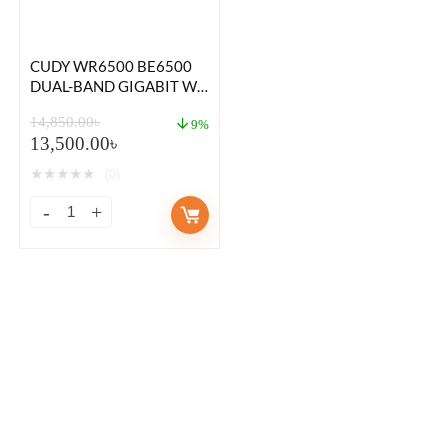
CUDY WR6500 BE6500
DUAL-BAND GIGABIT WI-
FI 7 ROUTER
14,850.00
৳
9%
13,500.00
৳
★
★
★
★
★
(0)