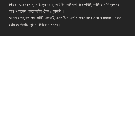
গিয়ার, ওয়েবক্যাম, মাইক্রোফোন, লাইটিং সেটআপ, রিং লাইট, স্মার্টফোন গিম্বলসহ
আরও অনেক প্রয়োজনীয় টেক প্রোডাক্ট।
আপনার পছন্দের গ্যাজেটটি সহজেই অনলাইনে অর্ডার করুন এবং সারা বাংলাদেশে দ্রুত
হোম ডেলিভারি সুবিধা উপভোগ করুন।
Shop: Zirabo, Bot Tola Road, Ashulia, Savar, Dhaka-1341
- ESSENTIAL LINKS IN ONE PLACE
EXPLORE MORE
QUICK LINKS
ALL PRODUCT
TERMS &
CONDITIONS
WATCHES
COLLECTION
RETURNS AND
REFUND POLICY
YOUTUBE STUDIO
GEARS
HEADPHONE &
EARPHONE