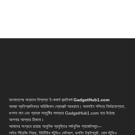
বাংলাদেশের অন্যতম বিশ্বস্ত ই-কমার্স প্ল্যাটফর্ম
GadgetHub1.com
আমরা প্রতিশ্রুতিবদ্ধ অরিজিনাল প্রোডাক্ট সরবরাহে। অনলাইন শপিংয়ে নির্ভরযোগ্যতা,
গুণগত মান এবং গ্রাহক সন্তুষ্টির সমন্বয়ে GadgetHub1.com হয়ে উঠেছে
আপনার আস্থার ঠিকানা।
আমাদের সংগ্রহে রয়েছে আধুনিক প্রযুক্তির সর্বাধুনিক গ্যাজেটসমূহ—
লাইভ স্ট্রিমিং গিয়ার, ইউটিউব স্টুডিও সেটআপ, ভ্লগিং ইকুইপমেন্ট, হোম স্টুডিও