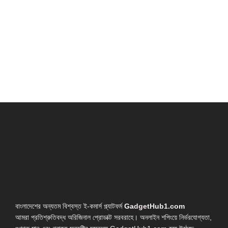
বাংলাদেশের অন্যতম বিশ্বস্ত ই-কমার্স প্ল্যাটফর্ম
GadgetHub1.com
আমরা প্রতিশ্রুতিবদ্ধ অরিজিনাল প্রোডাক্ট সরবরাহে। অনলাইন শপিংয়ে নির্ভরযোগ্যতা,