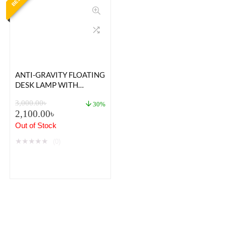
ANTI-GRAVITY FLOATING
DESK LAMP WITH
WIRELESS MOBILE
3,000.00
৳
CHARGER
30%
2,100.00
৳
Out of Stock
★
★
★
★
★
(0)