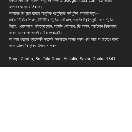
গুণগত মান এবং গ্রাহক সন্তুষ্টির সমন্বয়ে GadgetHub1.com হয়ে উঠেছে
আপনার আস্থার ঠিকানা।
আমাদের সংগ্রহে রয়েছে আধুনিক প্রযুক্তির সর্বাধুনিক গ্যাজেটসমূহ—
লাইভ স্ট্রিমিং গিয়ার, ইউটিউব স্টুডিও সেটআপ, ভ্লগিং ইকুইপমেন্ট, হোম স্টুডিও
গিয়ার, ওয়েবক্যাম, মাইক্রোফোন, লাইটিং সেটআপ, রিং লাইট, স্মার্টফোন গিম্বলসহ
আরও অনেক প্রয়োজনীয় টেক প্রোডাক্ট।
আপনার পছন্দের গ্যাজেটটি সহজেই অনলাইনে অর্ডার করুন এবং সারা বাংলাদেশে দ্রুত
হোম ডেলিভারি সুবিধা উপভোগ করুন।
Shop: Zirabo, Bot Tola Road, Ashulia, Savar, Dhaka-1341
- ESSENTIAL LINKS IN ONE PLACE
EXPLORE MORE
QUICK LINKS
ALL PRODUCT
TERMS &
CONDITIONS
WATCHES
COLLECTION
RETURNS AND
REFUND POLICY
YOUTUBE STUDIO