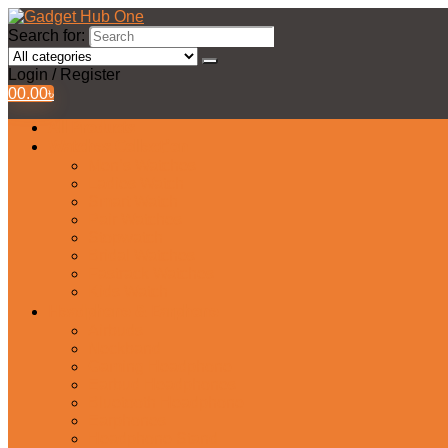
Search for:
Login / Register
0
0.00
৳
All Products
Watches Collection
Men’s Watches
Ladies Watch
Smart Watch
Pair Watches
Stopwatch
Bridal Watches
Fastrack Watches
Kids Watch
Headphone & Earphone
Airbuds
Neckband
Gaming Headphone
Earbud Headphones
Bluetooth Headphone
Earphones
Headphone Stand