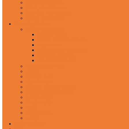
In-Ear Headphone
Wired Headphones
Over-Ear Headphones
Sports Headphone
Home Appliances
Mobile Accessories
Memory Cards
Mobile Holder & Mounts
Power Bank
Selfie Stick & Monopods
Outdoors & Sports
Phone Accessories
Rechargeable Fan
Router
Kitchen Hood
Rice Cookers
Blender, Mixer & Grinder
Coffee Maker Machines
Curry Cooker
Electric kettle
Fryer
Frypan/Tawa
Juicer
Login/Register