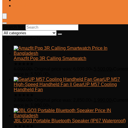
Blog
Wishlist
Search for:
Top rated products
Amazfit Pop 3R Calling Smartwatch
★
★
★
★
★
6,000.00
৳
Original price was: 6,000.00৳.
5,500.00
৳
Curren
price is: 5,500.00৳.
GearUP M57
High-Speed Handheld Fan || GearUP M57 Cooling
Handheld Fan
★
★
★
★
★
2,850.00
৳
Original price was: 2,850.00৳.
1,990.00
৳
Curren
price is: 1,990.00৳.
JBL GO3 Portable Bluetooth Speaker (IP67 Waterproof)
★
★
★
★
★