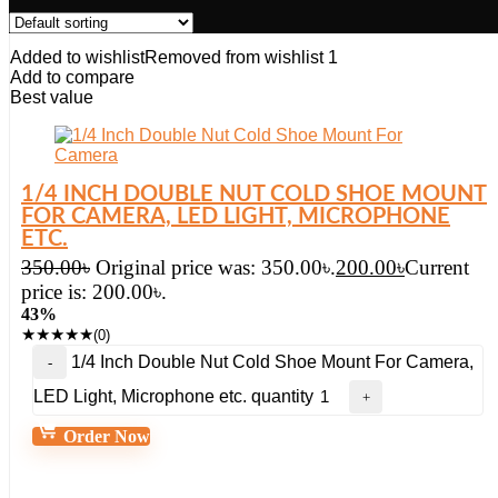
Added to wishlist
Removed from wishlist
1
Add to compare
Best value
1/4 INCH DOUBLE NUT COLD SHOE MOUNT
FOR CAMERA, LED LIGHT, MICROPHONE
ETC.
350.00
৳
Original price was: 350.00৳.
200.00
৳
Current
price is: 200.00৳.
43%
★
★
★
★
★
(0)
1/4 Inch Double Nut Cold Shoe Mount For Camera,
LED Light, Microphone etc. quantity
Order Now