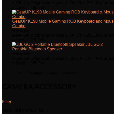
4,990.00
৳
Original price was: 4,990.00৳.
4,790.00
৳
Curren
price is: 4,790.00৳.
GearUP K190 Mobile Gaming RGB Keyboard and Mous
Combo
★
★
★
★
★
2,500.00
৳
Original price was: 2,500.00৳.
2,200.00
৳
Curren
price is: 2,200.00৳.
JBL GO 2
Portable Bluetooth Speaker
★
★
★
★
★
3,500.00
৳
Original price was: 3,500.00৳.
2,550.00
৳
Curren
price is: 2,550.00৳.
Home
Products tagged “Camera Accessory”
CAMERA ACCESSORY
Filter
Showing the single result