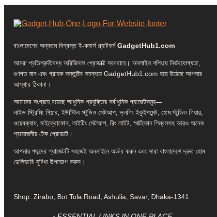
বাংলাদেশের অন্যতম বিশ্বস্ত ই-কমার্স প্ল্যাটফর্ম
GadgetHub1.com
আমরা প্রতিশ্রুতিবদ্ধ অরিজিনাল প্রোডাক্ট সরবরাহে। অনলাইন শপিংয়ে নির্ভরযোগ্যতা,
গুণগত মান এবং গ্রাহক সন্তুষ্টির সমন্বয়ে GadgetHub1.com হয়ে উঠেছে আপনার
আস্থার ঠিকানা।
আমাদের সংগ্রহে রয়েছে আধুনিক প্রযুক্তির সর্বাধুনিক গ্যাজেটসমূহ—
লাইভ স্ট্রিমিং গিয়ার, ইউটিউব স্টুডিও সেটআপ, ভ্লগিং ইকুইপমেন্ট, হোম স্টুডিও গিয়ার,
ওয়েবক্যাম, মাইক্রোফোন, লাইটিং সেটআপ, রিং লাইট, স্মার্টফোন গিম্বলসহ আরও অনেক
প্রয়োজনীয় টেক প্রোডাক্ট।
আপনার পছন্দের গ্যাজেটটি সহজেই অনলাইনে অর্ডার করুন এবং সারা বাংলাদেশে দ্রুত হোম
ডেলিভারি সুবিধা উপভোগ করুন।
Shop: Zirabo, Bot Tola Road, Ashulia, Savar, Dhaka-1341
- ESSENTIAL LINKS IN ONE PLACE