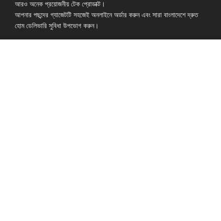
আরও অনেক প্রয়োজনীয় টেক প্রোডাক্ট।
আপনার পছন্দের গ্যাজেটটি সহজেই অনলাইনে অর্ডার করুন এবং সারা বাংলাদেশে দ্রুত
হোম ডেলিভারি সুবিধা উপভোগ করুন।
Shop: Zirabo, Bot Tola Road, Ashulia, Savar, Dhaka-1341
- ESSENTIAL LINKS IN ONE PLACE
EXPLORE MORE
QUICK LINKS
ALL PRODUCT
TERMS &
CONDITIONS
WATCHES
COLLECTION
RETURNS AND
REFUND POLICY
YOUTUBE STUDIO
GEARS
HEADPHONE &
EARPHONE
HOME APPLIANCES