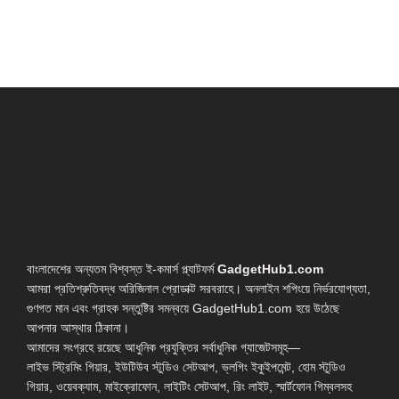
বাংলাদেশের অন্যতম বিশ্বস্ত ই-কমার্স প্ল্যাটফর্ম
GadgetHub1.com
আমরা প্রতিশ্রুতিবদ্ধ অরিজিনাল প্রোডাক্ট সরবরাহে। অনলাইন শপিংয়ে নির্ভরযোগ্যতা,
গুণগত মান এবং গ্রাহক সন্তুষ্টির সমন্বয়ে GadgetHub1.com হয়ে উঠেছে
আপনার আস্থার ঠিকানা।
আমাদের সংগ্রহে রয়েছে আধুনিক প্রযুক্তির সর্বাধুনিক গ্যাজেটসমূহ—
লাইভ স্ট্রিমিং গিয়ার, ইউটিউব স্টুডিও সেটআপ, ভ্লগিং ইকুইপমেন্ট, হোম স্টুডিও
গিয়ার, ওয়েবক্যাম, মাইক্রোফোন, লাইটিং সেটআপ, রিং লাইট, স্মার্টফোন গিম্বলসহ