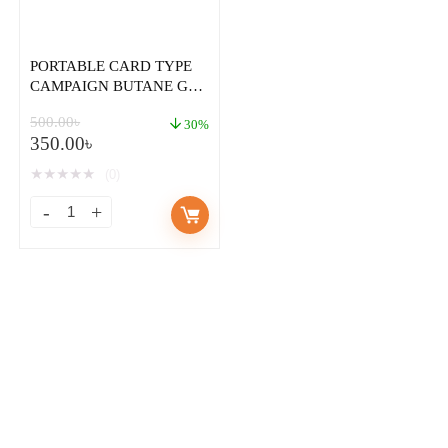
PORTABLE CARD TYPE
CAMPAIGN BUTANE GAS
BOTTLE 1 PCS
500.00
৳
30%
350.00
৳
★
★
★
★
★
(0)