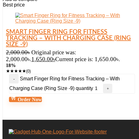
Best price
SMART FINGER RING FOR FITNESS
TRACKING – WITH CHARGING CASE (RING
SIZE -9)
2,000.00
৳
Original price was:
2,000.00৳.
1,650.00
৳
Current price is: 1,650.00৳.
18%
★
★
★
★
★
(0)
Smart Finger Ring for Fitness Tracking – With
Charging Case (Ring Size -9) quantity
Order Now