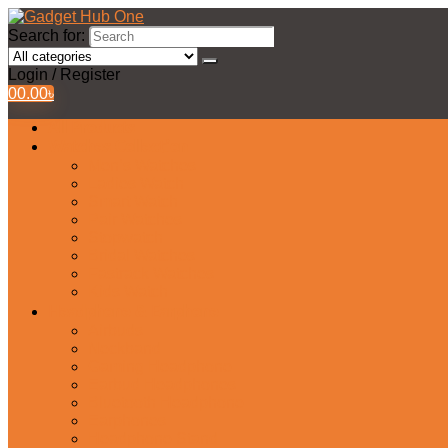
Search for:
Login / Register
0
0.00
৳
All Products
Watches Collection
Men’s Watches
Ladies Watch
Smart Watch
Pair Watches
Stopwatch
Bridal Watches
Fastrack Watches
Kids Watch
Headphone & Earphone
Airbuds
Neckband
Gaming Headphone
Earbud Headphones
Bluetooth Headphone
Earphones
Headphone Stand