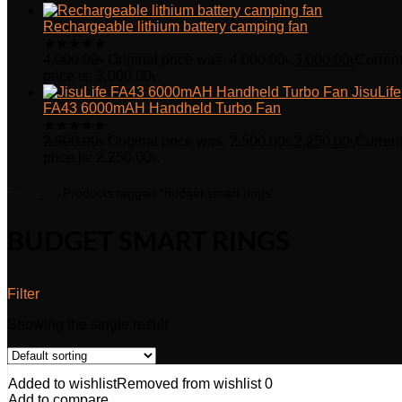
Rechargeable lithium battery camping fan
★
★
★
★
★
4,000.00
৳
Original price was: 4,000.00৳.
3,000.00
৳
Curren
price is: 3,000.00৳.
JisuLife
FA43 6000mAH Handheld Turbo Fan
★
★
★
★
★
2,500.00
৳
Original price was: 2,500.00৳.
2,250.00
৳
Curren
price is: 2,250.00৳.
Home
Products tagged “budget smart rings”
BUDGET SMART RINGS
Filter
Showing the single result
Added to wishlist
Removed from wishlist
0
Add to compare