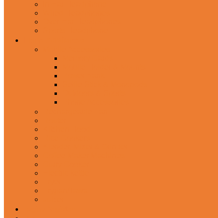
In-Ear Headphone
Wired Headphones
Over-Ear Headphones
Sports Headphone
Home Appliances
Mobile Accessories
Memory Cards
Mobile Holder & Mounts
Power Bank
Selfie Stick & Monopods
Outdoors & Sports
Phone Accessories
Rechargeable Fan
Router
Kitchen Hood
Rice Cookers
Blender, Mixer & Grinder
Coffee Maker Machines
Curry Cooker
Electric kettle
Fryer
Frypan/Tawa
Juicer
Login/Register