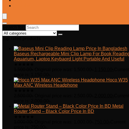
Blog
Wishlist
Search for:
Top rated products
Baseus Rechargeable Mini Clip Lamp For Book Readin
Aquarium, Laptop Keybaord Light Portable And Useful
★
★
★
★
★
1,500.00
৳
Original price was: 1,500.00৳.
1,150.00
৳
Curren
price is: 1,150.00৳.
Hoco W35
Max ANC Wireless Headphone
★
★
★
★
★
2,500.00
৳
Original price was: 2,500.00৳.
2,000.00
৳
Curren
price is: 2,000.00৳.
Metal
Router Stand – Black Color Price In BD
★
★
★
★
★
1,000.00
৳
Original price was: 1,000.00৳.
750.00
৳
Current
price is: 750.00৳.