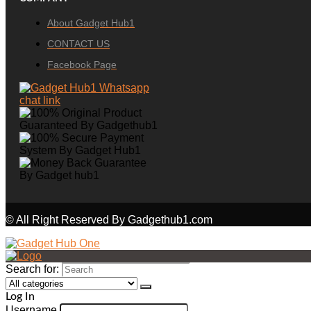
About Gadget Hub1
CONTACT US
Facebook Page
© All Right Reserved By Gadgethub1.com
Search for:
Log In
Username