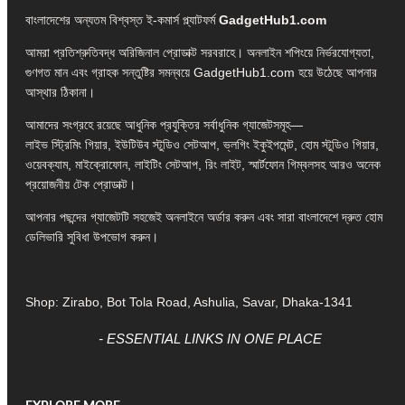
বাংলাদেশের অন্যতম বিশ্বস্ত ই-কমার্স প্ল্যাটফর্ম
GadgetHub1.com
আমরা প্রতিশ্রুতিবদ্ধ অরিজিনাল প্রোডাক্ট সরবরাহে। অনলাইন শপিংয়ে নির্ভরযোগ্যতা,
গুণগত মান এবং গ্রাহক সন্তুষ্টির সমন্বয়ে GadgetHub1.com হয়ে উঠেছে আপনার
আস্থার ঠিকানা।
আমাদের সংগ্রহে রয়েছে আধুনিক প্রযুক্তির সর্বাধুনিক গ্যাজেটসমূহ—
লাইভ স্ট্রিমিং গিয়ার, ইউটিউব স্টুডিও সেটআপ, ভ্লগিং ইকুইপমেন্ট, হোম স্টুডিও গিয়ার,
ওয়েবক্যাম, মাইক্রোফোন, লাইটিং সেটআপ, রিং লাইট, স্মার্টফোন গিম্বলসহ আরও অনেক
প্রয়োজনীয় টেক প্রোডাক্ট।
আপনার পছন্দের গ্যাজেটটি সহজেই অনলাইনে অর্ডার করুন এবং সারা বাংলাদেশে দ্রুত হোম
ডেলিভারি সুবিধা উপভোগ করুন।
Shop: Zirabo, Bot Tola Road, Ashulia, Savar, Dhaka-1341
- ESSENTIAL LINKS IN ONE PLACE