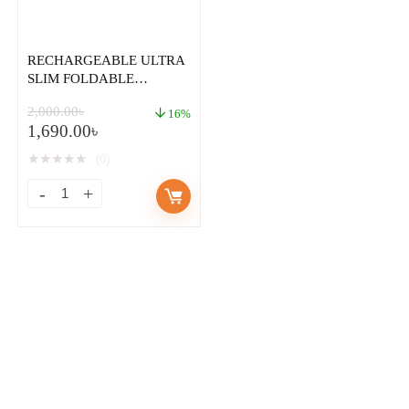
RECHARGEABLE ULTRA
SLIM FOLDABLE
POCKET BLUETOOTH
2,000.00
৳
KEYBOARD
16%
1,690.00
৳
COMPATIBLE IOS
ANDROID WINDOWS
★
★
★
★
★
(0)
SMARTPHONE TABLET
AND LAPTOP