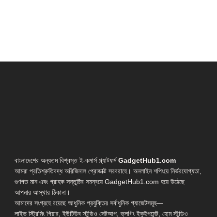
বাংলাদেশের অন্যতম বিশ্বস্ত ই-কমার্স প্ল্যাটফর্ম
GadgetHub1.com
আমরা প্রতিশ্রুতিবদ্ধ অরিজিনাল প্রোডাক্ট সরবরাহে। অনলাইন শপিংয়ে নির্ভরযোগ্যতা,
গুণগত মান এবং গ্রাহক সন্তুষ্টির সমন্বয়ে GadgetHub1.com হয়ে উঠেছে
আপনার আস্থার ঠিকানা।
আমাদের সংগ্রহে রয়েছে আধুনিক প্রযুক্তির সর্বাধুনিক গ্যাজেটসমূহ—
লাইভ স্ট্রিমিং গিয়ার, ইউটিউব স্টুডিও সেটআপ, ভ্লগিং ইকুইপমেন্ট, হোম স্টুডিও