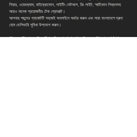
গিয়ার, ওয়েবক্যাম, মাইক্রোফোন, লাইটিং সেটআপ, রিং লাইট, স্মার্টফোন গিম্বলসহ
আরও অনেক প্রয়োজনীয় টেক প্রোডাক্ট।
আপনার পছন্দের গ্যাজেটটি সহজেই অনলাইনে অর্ডার করুন এবং সারা বাংলাদেশে দ্রুত
হোম ডেলিভারি সুবিধা উপভোগ করুন।
Shop: Zirabo, Bot Tola Road, Ashulia, Savar, Dhaka-1341
- ESSENTIAL LINKS IN ONE PLACE
EXPLORE MORE
QUICK LINKS
ALL PRODUCT
TERMS &
CONDITIONS
WATCHES
COLLECTION
RETURNS AND
REFUND POLICY
YOUTUBE STUDIO
GEARS
HEADPHONE &
EARPHONE