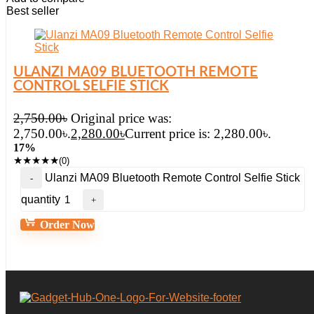
Best seller
ULANZI MA09 BLUETOOTH REMOTE
CONTROL SELFIE STICK
2,750.00
৳
Original price was:
2,750.00৳.
2,280.00
৳
Current price is: 2,280.00৳.
17%
★
★
★
★
★
(0)
Ulanzi MA09 Bluetooth Remote Control Selfie Stick
quantity
Order Now