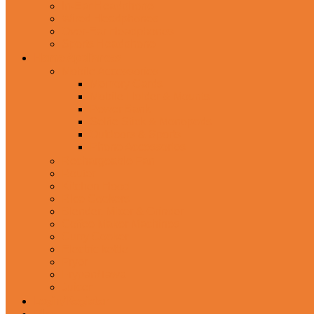
In-Ear Headphone
Wired Headphones
Over-Ear Headphones
Sports Headphone
Home Appliances
Mobile Accessories
Memory Cards
Mobile Holder & Mounts
Power Bank
Selfie Stick & Monopods
Outdoors & Sports
Phone Accessories
Rechargeable Fan
Router
Kitchen Hood
Rice Cookers
Blender, Mixer & Grinder
Coffee Maker Machines
Curry Cooker
Electric kettle
Fryer
Frypan/Tawa
Juicer
Login/Register