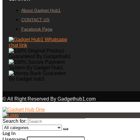
About Gadget Hub1
CONTACT US
Facebook Page
© All Right Reserved By Gadgethub1.com
Search for:
Log In
Username