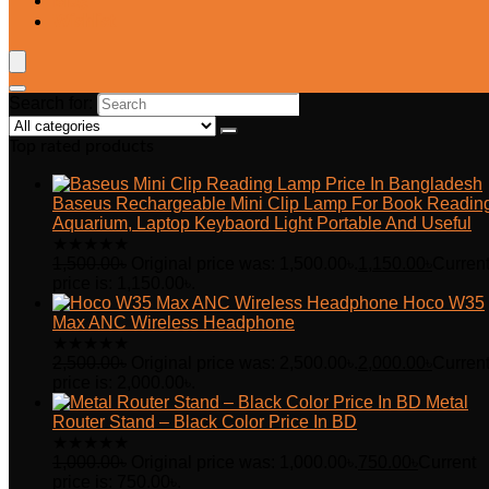
Blog
Wishlist
Search for:
Top rated products
Baseus Rechargeable Mini Clip Lamp For Book Readin
Aquarium, Laptop Keybaord Light Portable And Useful
★
★
★
★
★
1,500.00
৳
Original price was: 1,500.00৳.
1,150.00
৳
Curren
price is: 1,150.00৳.
Hoco W35
Max ANC Wireless Headphone
★
★
★
★
★
2,500.00
৳
Original price was: 2,500.00৳.
2,000.00
৳
Curren
price is: 2,000.00৳.
Metal
Router Stand – Black Color Price In BD
★
★
★
★
★
1,000.00
৳
Original price was: 1,000.00৳.
750.00
৳
Current
price is: 750.00৳.