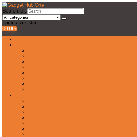
Search for:
Login / Register
0
0.00
৳
All Products
Watches Collection
Men’s Watches
Ladies Watch
Smart Watch
Pair Watches
Stopwatch
Bridal Watches
Fastrack Watches
Kids Watch
Headphone & Earphone
Airbuds
Neckband
Gaming Headphone
Earbud Headphones
Bluetooth Headphone
Earphones
Headphone Stand