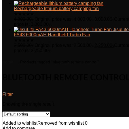
Rechargeable lithium battery camping fan
★
★
★
★
★
4,000.00
৳
Original price was: 4,000.00৳.
3,000.00
৳
Curren
price is: 3,000.00৳.
JisuLife
FA43 6000mAH Handheld Turbo Fan
★
★
★
★
★
2,500.00
৳
Original price was: 2,500.00৳.
2,250.00
৳
Curren
price is: 2,250.00৳.
Home
Products tagged “bluetooth remote control”
BLUETOOTH REMOTE CONTRO
Filter
Showing the single result
Added to wishlist
Removed from wishlist
0
Add to compare