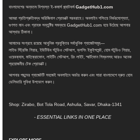
বাংলাদেশের অন্যতম বিশ্বস্ত ই-কমার্স প্ল্যাটফর্ম
GadgetHub1.com
আমরা প্রতিশ্রুতিবদ্ধ অরিজিনাল প্রোডাক্ট সরবরাহে। অনলাইন শপিংয়ে নির্ভরযোগ্যতা,
গুণগত মান এবং গ্রাহক সন্তুষ্টির সমন্বয়ে GadgetHub1.com হয়ে উঠেছে আপনার
আস্থার ঠিকানা।
আমাদের সংগ্রহে রয়েছে আধুনিক প্রযুক্তির সর্বাধুনিক গ্যাজেটসমূহ—
লাইভ স্ট্রিমিং গিয়ার, ইউটিউব স্টুডিও সেটআপ, ভ্লগিং ইকুইপমেন্ট, হোম স্টুডিও গিয়ার,
ওয়েবক্যাম, মাইক্রোফোন, লাইটিং সেটআপ, রিং লাইট, স্মার্টফোন গিম্বলসহ আরও অনেক
প্রয়োজনীয় টেক প্রোডাক্ট।
আপনার পছন্দের গ্যাজেটটি সহজেই অনলাইনে অর্ডার করুন এবং সারা বাংলাদেশে দ্রুত হোম
ডেলিভারি সুবিধা উপভোগ করুন।
Shop: Zirabo, Bot Tola Road, Ashulia, Savar, Dhaka-1341
- ESSENTIAL LINKS IN ONE PLACE