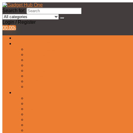
Search for:
Login / Register
0
0.00
৳
All Products
Watches Collection
Men’s Watches
Ladies Watch
Smart Watch
Pair Watches
Stopwatch
Bridal Watches
Fastrack Watches
Kids Watch
Headphone & Earphone
Airbuds
Neckband
Gaming Headphone
Earbud Headphones
Bluetooth Headphone
Earphones
Headphone Stand