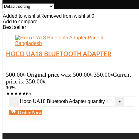
Added to wishlist
Removed from wishlist
0
Add to compare
Best seller
HOCO UA18 BLUETOOTH ADAPTER
500.00
৳
Original price was: 500.00৳.
350.00
৳
Current
price is: 350.00৳.
30%
★
★
★
★
★
(0)
Hoco UA18 Bluetooth Adapter quantity
Order Now