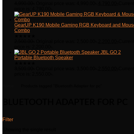
4,990.00
৳
Original price was: 4,990.00৳.
4,790.00
৳
Curren
price is: 4,790.00৳.
GearUP K190 Mobile Gaming RGB Keyboard and Mous
Combo
★
★
★
★
★
2,500.00
৳
Original price was: 2,500.00৳.
2,200.00
৳
Curren
price is: 2,200.00৳.
JBL GO 2
Portable Bluetooth Speaker
★
★
★
★
★
3,500.00
৳
Original price was: 3,500.00৳.
2,550.00
৳
Curren
price is: 2,550.00৳.
Home
Products tagged “Bluetooth Adapter for pc”
BLUETOOTH ADAPTER FOR PC
Filter
Showing the single result