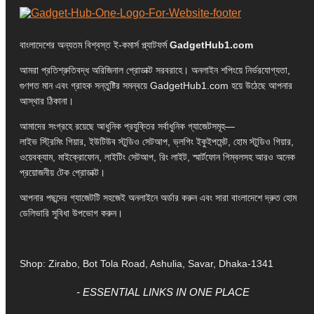
বাংলাদেশের অন্যতম বিশ্বস্ত ই-কমার্স প্ল্যাটফর্ম
GadgetHub1.com
আমরা প্রতিশ্রুতিবদ্ধ অরিজিনাল প্রোডাক্ট সরবরাহে। অনলাইন শপিংয়ে নির্ভরযোগ্যতা,
গুণগত মান এবং গ্রাহক সন্তুষ্টির সমন্বয়ে GadgetHub1.com হয়ে উঠেছে আপনার
আস্থার ঠিকানা।
আমাদের সংগ্রহে রয়েছে আধুনিক প্রযুক্তির সর্বাধুনিক গ্যাজেটসমূহ—
লাইভ স্ট্রিমিং গিয়ার, ইউটিউব স্টুডিও সেটআপ, ভ্লগিং ইকুইপমেন্ট, হোম স্টুডিও গিয়ার,
ওয়েবক্যাম, মাইক্রোফোন, লাইটিং সেটআপ, রিং লাইট, স্মার্টফোন গিম্বলসহ আরও অনেক
প্রয়োজনীয় টেক প্রোডাক্ট।
আপনার পছন্দের গ্যাজেটটি সহজেই অনলাইনে অর্ডার করুন এবং সারা বাংলাদেশে দ্রুত হোম
ডেলিভারি সুবিধা উপভোগ করুন।
Shop: Zirabo, Bot Tola Road, Ashulia, Savar, Dhaka-1341
- ESSENTIAL LINKS IN ONE PLACE