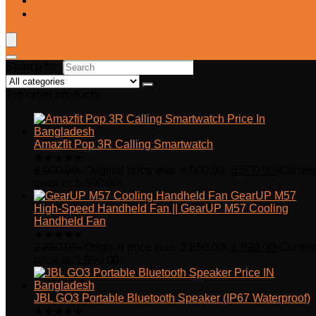
Blog
Wishlist
Search for:
Top rated products
Amazfit Pop 3R Calling Smartwatch
★
★
★
★
★
6,000.00
৳
Original price was: 6,000.00৳.
5,500.00
৳
Curren
price is: 5,500.00৳.
GearUP M57
High-Speed Handheld Fan || GearUP M57 Cooling
Handheld Fan
★
★
★
★
★
2,850.00
৳
Original price was: 2,850.00৳.
1,990.00
৳
Curren
price is: 1,990.00৳.
JBL GO3 Portable Bluetooth Speaker (IP67 Waterproof)
★
★
★
★
★