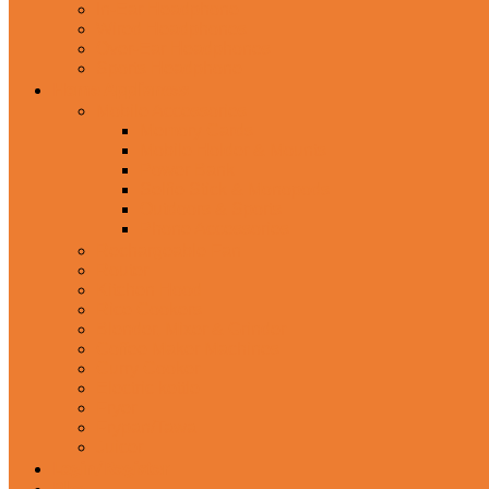
In-Ear Headphone
Wired Headphones
Over-Ear Headphones
Sports Headphone
Home Appliances
Mobile Accessories
Memory Cards
Mobile Holder & Mounts
Power Bank
Selfie Stick & Monopods
Outdoors & Sports
Phone Accessories
Rechargeable Fan
Router
Kitchen Hood
Rice Cookers
Blender, Mixer & Grinder
Coffee Maker Machines
Curry Cooker
Electric kettle
Fryer
Frypan/Tawa
Juicer
Login/Register