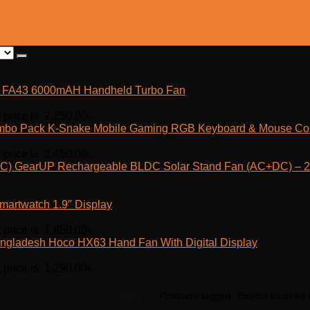
fe FA43 6000mAH Handheld Turbo Fan
 price is: 2,250.00৳.
K-Snake Mobile Gaming RGB Keyboard & Mouse C
 price is: 2,450.00৳.
GearUP Rechargeable BLDC Solar Stand Fan (AC+DC) – 25
martwatch 1.9″ Display
 price is: 1,850.00৳.
Hoco HX63 Hand Fan With Digital Display
 price is: 1,290.00৳.
Home
Products tagged “Bicycle inspired 