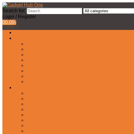
Search for:
Login / Register
0
0.00
৳
All Products
Watches Collection
Men’s Watches
Ladies Watch
Smart Watch
Pair Watches
Stopwatch
Bridal Watches
Fastrack Watches
Kids Watch
Headphone & Earphone
Airbuds
Neckband
Gaming Headphone
Earbud Headphones
Bluetooth Headphone
Earphones
Headphone Stand
In-Ear Headphone