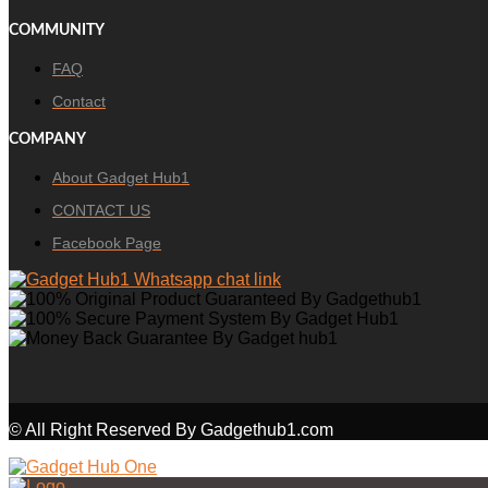
COMMUNITY
FAQ
Contact
COMPANY
About Gadget Hub1
CONTACT US
Facebook Page
© All Right Reserved By Gadgethub1.com