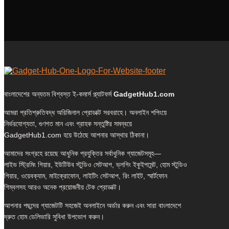
বাংলাদেশের অন্যতম বিশ্বস্ত ই-কমার্স প্ল্যাটফর্ম
GadgetHub1.com
আমরা প্রতিশ্রুতিবদ্ধ অরিজিনাল প্রোডাক্ট সরবরাহে। অনলাইন শপিংয়ে
নির্ভরযোগ্যতা, গুণগত মান এবং গ্রাহক সন্তুষ্টির সমন্বয়ে
GadgetHub1.com হয়ে উঠেছে আপনার আস্থার ঠিকানা।
আমাদের সংগ্রহে রয়েছে আধুনিক প্রযুক্তির সর্বাধুনিক গ্যাজেটসমূহ—
লাইভ স্ট্রিমিং গিয়ার, ইউটিউব স্টুডিও সেটআপ, ভ্লগিং ইকুইপমেন্ট, হোম স্টুডিও
গিয়ার, ওয়েবক্যাম, মাইক্রোফোন, লাইটিং সেটআপ, রিং লাইট, স্মার্টফোন
গিম্বলসহ আরও অনেক প্রয়োজনীয় টেক প্রোডাক্ট।
আপনার পছন্দের গ্যাজেটটি সহজেই অনলাইনে অর্ডার করুন এবং সারা বাংলাদেশে
দ্রুত হোম ডেলিভারি সুবিধা উপভোগ করুন।