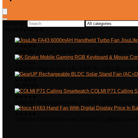
Wishlist
Search for:
Top rated products
JisuLi
★
★
★
★
★
2,500.00
৳
Original price was: 2,500.00৳.
2,250.00
৳
Current
★
★
★
★
★
3,000.00
৳
Original price was: 3,000.00৳.
2,450.00
৳
Current
★
★
★
★
★
13,000.00
৳
COLMI P71 Calling S
★
★
★
★
★
2,000.00
৳
Original price was: 2,000.00৳.
1,850.00
৳
Current
★
★
★
★
★
2,000.00
৳
Original price was: 2,000.00৳.
1,290.00
৳
Current