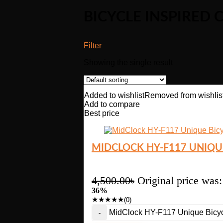
BICYCLE INSPIRED 
Filter
Showing the single result
Added to wishlist
Removed from wishlis
Add to compare
Best price
MIDCLOCK HY-F117 UNIQUE
4,500.00
৳
Original price was:
36%
★
★
★
★
★
(0)
MidClock HY-F117 Unique Bicycl