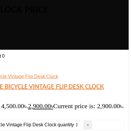
CLOCK PRICE
t
0
 BICYCLE VINTAGE FLIP DESK CLOCK
 4,500.00৳.
2,900.00
৳
Current price is: 2,900.00৳.
e Vintage Flip Desk Clock quantity