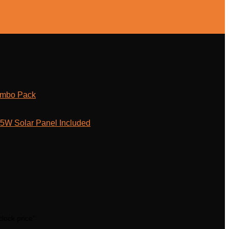
ombo Pack
W Solar Panel Included
clock price”