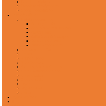
Wired Headphones
Over-Ear Headphones
Sports Headphone
Home Appliances
Mobile Accessories
Memory Cards
Mobile Holder & Mounts
Power Bank
Selfie Stick & Monopods
Outdoors & Sports
Phone Accessories
Rechargeable Fan
Router
Kitchen Hood
Rice Cookers
Blender, Mixer & Grinder
Coffee Maker Machines
Curry Cooker
Electric kettle
Fryer
Frypan/Tawa
Juicer
Login/Register
Blog