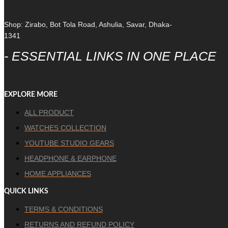
Shop: Zirabo, Bot Tola Road, Ashulia, Savar, Dhaka-
1341
- ESSENTIAL LINKS IN ONE PLACE
EXPLORE MORE
ALL PRODUCT
WATCHES COLLECTION
YOUTUBE STUDIO GEARS
HEADPHONE & EARPHONE
HOME APPLIANCES
QUICK LINKS
TERMS & CONDITIONS
RETURNS AND REFUND POLICY