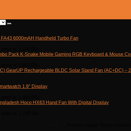
fe FA43 6000mAH Handheld Turbo Fan
 price is: 2,250.00৳.
K-Snake Mobile Gaming RGB Keyboard & Mouse C
 price is: 2,450.00৳.
GearUP Rechargeable BLDC Solar Stand Fan (AC+DC) – 25
martwatch 1.9″ Display
 price is: 1,850.00৳.
Hoco HX63 Hand Fan With Digital Display
 price is: 1,290.00৳.
Home
Products tagged “Bicycle inspired c