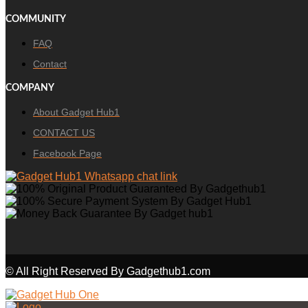
COMMUNITY
FAQ
Contact
COMPANY
About Gadget Hub1
CONTACT US
Facebook Page
© All Right Reserved By Gadgethub1.com