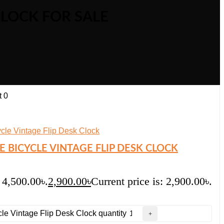
CLOCK FOR SALE
t
0
 BICYCLE VINTAGE FLIP DESK CLOCK
 4,500.00৳.
2,900.00
৳
Current price is: 2,900.00৳.
e Vintage Flip Desk Clock quantity