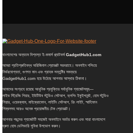
বাংলাদেশের অন্যতম বিশ্বস্ত ই-কমার্স প্ল্যাটফর্ম
GadgetHub1.com
আমরা প্রতিশ্রুতিবদ্ধ অরিজিনাল প্রোডাক্ট সরবরাহে। অনলাইন শপিংয়ে
নির্ভরযোগ্যতা, গুণগত মান এবং গ্রাহক সন্তুষ্টির সমন্বয়ে
GadgetHub1.com হয়ে উঠেছে আপনার আস্থার ঠিকানা।
আমাদের সংগ্রহে রয়েছে আধুনিক প্রযুক্তির সর্বাধুনিক গ্যাজেটসমূহ—
লাইভ স্ট্রিমিং গিয়ার, ইউটিউব স্টুডিও সেটআপ, ভ্লগিং ইকুইপমেন্ট, হোম স্টুডিও
গিয়ার, ওয়েবক্যাম, মাইক্রোফোন, লাইটিং সেটআপ, রিং লাইট, স্মার্টফোন
গিম্বলসহ আরও অনেক প্রয়োজনীয় টেক প্রোডাক্ট।
আপনার পছন্দের গ্যাজেটটি সহজেই অনলাইনে অর্ডার করুন এবং সারা বাংলাদেশে
দ্রুত হোম ডেলিভারি সুবিধা উপভোগ করুন।