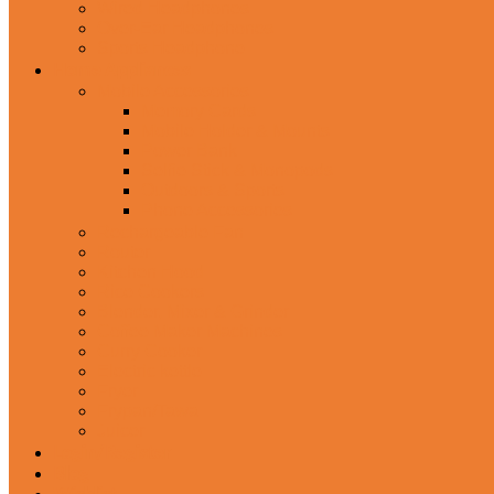
Wired Headphones
Over-Ear Headphones
Sports Headphone
Home Appliances
Mobile Accessories
Memory Cards
Mobile Holder & Mounts
Power Bank
Selfie Stick & Monopods
Outdoors & Sports
Phone Accessories
Rechargeable Fan
Router
Kitchen Hood
Rice Cookers
Blender, Mixer & Grinder
Coffee Maker Machines
Curry Cooker
Electric kettle
Fryer
Frypan/Tawa
Juicer
Login/Register
Blog