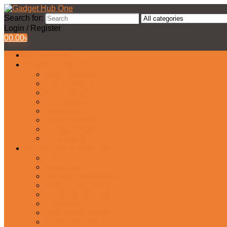
Search for:
Login / Register
0
0.00
৳
All Products
Watches Collection
Men’s Watches
Ladies Watch
Smart Watch
Pair Watches
Stopwatch
Bridal Watches
Fastrack Watches
Kids Watch
Headphone & Earphone
Airbuds
Neckband
Gaming Headphone
Earbud Headphones
Bluetooth Headphone
Earphones
Headphone Stand
In-Ear Headphone