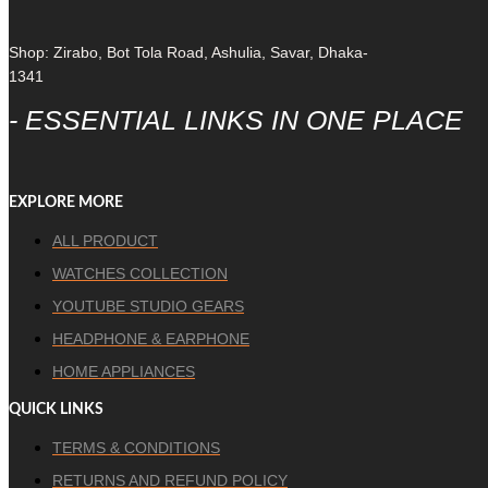
Shop: Zirabo, Bot Tola Road, Ashulia, Savar, Dhaka-
1341
- ESSENTIAL LINKS IN ONE PLACE
EXPLORE MORE
ALL PRODUCT
WATCHES COLLECTION
YOUTUBE STUDIO GEARS
HEADPHONE & EARPHONE
HOME APPLIANCES
QUICK LINKS
TERMS & CONDITIONS
RETURNS AND REFUND POLICY