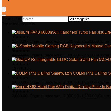
Wishlist
Search for:
Top rated products
JisuLi
★
★
★
★
★
2,500.00
৳
Original price was: 2,500.00৳.
2,250.00
৳
Current
★
★
★
★
★
3,000.00
৳
Original price was: 3,000.00৳.
2,450.00
৳
Current
★
★
★
★
★
13,000.00
৳
COLMI P71 Calling S
★
★
★
★
★
2,000.00
৳
Original price was: 2,000.00৳.
1,850.00
৳
Current
★
★
★
★
★
2,000.00
৳
Original price was: 2,000.00৳.
1,290.00
৳
Current