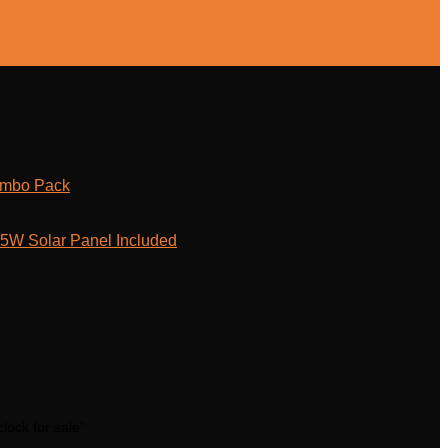
ombo Pack
W Solar Panel Included
lock for sale”