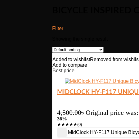
BICYCLE INSPIRED 
Filter
Showing the single result
Added to wishlist
Removed from wishlis
Add to compare
Best price
MIDCLOCK HY-F117 UNIQUE
4,500.00
৳
Original price was:
36%
★
★
★
★
★
(0)
MidClock HY-F117 Unique Bicycl