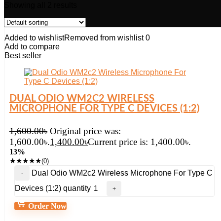
Showing all 2 results
Added to wishlist
Removed from wishlist
0
Add to compare
Best seller
DUAL ODIO WM2C2 WIRELESS
MICROPHONE FOR TYPE C DEVICES (1:2)
1,600.00
৳
Original price was:
1,600.00৳.
1,400.00
৳
Current price is: 1,400.00৳.
13%
★
★
★
★
★
(0)
Dual Odio WM2c2 Wireless Microphone For Type C
Devices (1:2) quantity
Order Now