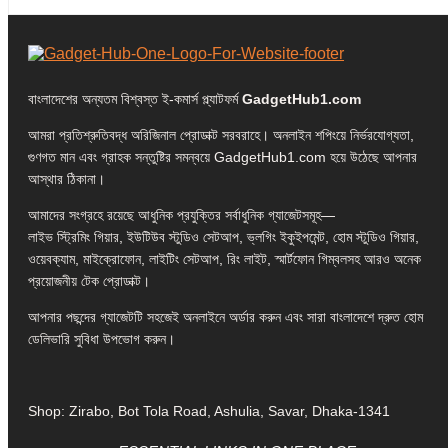
বাংলাদেশের অন্যতম বিশ্বস্ত ই-কমার্স প্ল্যাটফর্ম
GadgetHub1.com
আমরা প্রতিশ্রুতিবদ্ধ অরিজিনাল প্রোডাক্ট সরবরাহে। অনলাইন শপিংয়ে নির্ভরযোগ্যতা,
গুণগত মান এবং গ্রাহক সন্তুষ্টির সমন্বয়ে GadgetHub1.com হয়ে উঠেছে আপনার
আস্থার ঠিকানা।
আমাদের সংগ্রহে রয়েছে আধুনিক প্রযুক্তির সর্বাধুনিক গ্যাজেটসমূহ—
লাইভ স্ট্রিমিং গিয়ার, ইউটিউব স্টুডিও সেটআপ, ভ্লগিং ইকুইপমেন্ট, হোম স্টুডিও গিয়ার,
ওয়েবক্যাম, মাইক্রোফোন, লাইটিং সেটআপ, রিং লাইট, স্মার্টফোন গিম্বলসহ আরও অনেক
প্রয়োজনীয় টেক প্রোডাক্ট।
আপনার পছন্দের গ্যাজেটটি সহজেই অনলাইনে অর্ডার করুন এবং সারা বাংলাদেশে দ্রুত হোম
ডেলিভারি সুবিধা উপভোগ করুন।
Shop: Zirabo, Bot Tola Road, Ashulia, Savar, Dhaka-1341