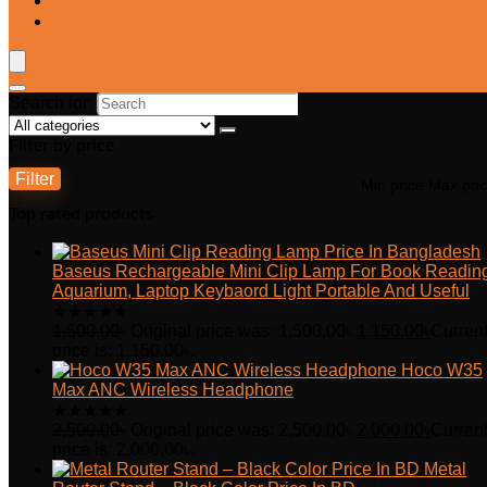
Blog
Wishlist
Search for:
Filter by price
Filter
Min price
Max pri
Top rated products
Baseus Rechargeable Mini Clip Lamp For Book Readin
Aquarium, Laptop Keybaord Light Portable And Useful
★
★
★
★
★
1,500.00
৳
Original price was: 1,500.00৳.
1,150.00
৳
Curren
price is: 1,150.00৳.
Hoco W35
Max ANC Wireless Headphone
★
★
★
★
★
2,500.00
৳
Original price was: 2,500.00৳.
2,000.00
৳
Curren
price is: 2,000.00৳.
Metal