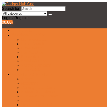
Search for:
Login / Register
0
0.00
৳
All Products
Watches Collection
Men’s Watches
Ladies Watch
Smart Watch
Pair Watches
Stopwatch
Bridal Watches
Fastrack Watches
Kids Watch
Headphone & Earphone
Airbuds
Neckband
Gaming Headphone
Earbud Headphones
Bluetooth Headphone
Earphones
Headphone Stand