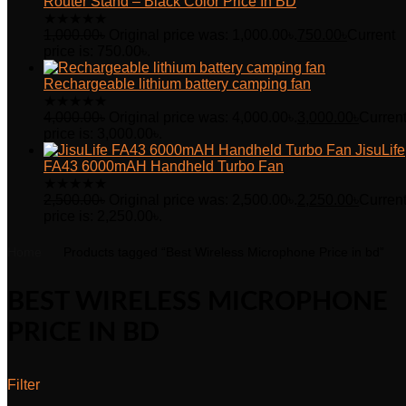
Router Stand – Black Color Price In BD
★
★
★
★
★
1,000.00
৳
Original price was: 1,000.00৳.
750.00
৳
Current
price is: 750.00৳.
Rechargeable lithium battery camping fan
★
★
★
★
★
4,000.00
৳
Original price was: 4,000.00৳.
3,000.00
৳
Curren
price is: 3,000.00৳.
JisuLife
FA43 6000mAH Handheld Turbo Fan
★
★
★
★
★
2,500.00
৳
Original price was: 2,500.00৳.
2,250.00
৳
Curren
price is: 2,250.00৳.
Home
Products tagged “Best Wireless Microphone Price in bd”
BEST WIRELESS MICROPHONE
PRICE IN BD
Filter