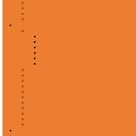
In-Ear Headphone
Wired Headphones
Over-Ear Headphones
Sports Headphone
Home Appliances
Mobile Accessories
Memory Cards
Mobile Holder & Mounts
Power Bank
Selfie Stick & Monopods
Outdoors & Sports
Phone Accessories
Rechargeable Fan
Router
Kitchen Hood
Rice Cookers
Blender, Mixer & Grinder
Coffee Maker Machines
Curry Cooker
Electric kettle
Fryer
Frypan/Tawa
Juicer
Login/Register