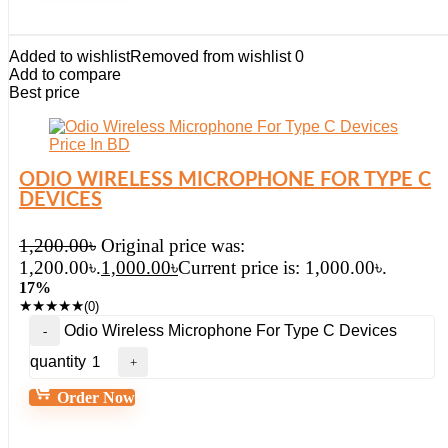
Added to wishlist
Removed from wishlist
0
Add to compare
Best price
ODIO WIRELESS MICROPHONE FOR TYPE C
DEVICES
1,200.00
৳
Original price was:
1,200.00৳.
1,000.00
৳
Current price is: 1,000.00৳.
17%
★
★
★
★
★
(0)
Odio Wireless Microphone For Type C Devices
quantity
Order Now