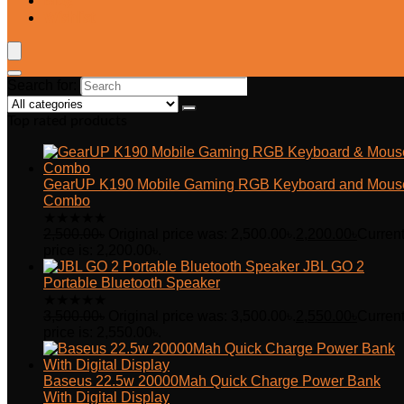
Blog
Wishlist
Search for:
Top rated products
GearUP K190 Mobile Gaming RGB Keyboard and Mous
Combo
★
★
★
★
★
2,500.00
৳
Original price was: 2,500.00৳.
2,200.00
৳
Curren
price is: 2,200.00৳.
JBL GO 2
Portable Bluetooth Speaker
★
★
★
★
★
3,500.00
৳
Original price was: 3,500.00৳.
2,550.00
৳
Curren
price is: 2,550.00৳.
Baseus 22.5w 20000Mah Quick Charge Power Bank
With Digital Display