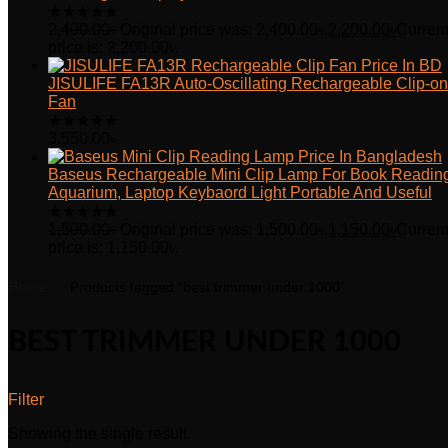
★
★
★
★
★
2,400.00
৳
Original price was: 2,400.00৳.
2,200.00
৳
Curren
price is: 2,200.00৳.
JISULIFE FA13R Auto-Oscillating Rechargeable Clip-on
Fan
★
★
★
★
★
3,550.00
৳
Baseus Rechargeable Mini Clip Lamp For Book Readin
Aquarium, Laptop Keybaord Light Portable And Useful
★
★
★
★
★
1,500.00
৳
Original price was: 1,500.00৳.
1,150.00
৳
Curren
price is: 1,150.00৳.
Home
Products tagged “best trimmer under 1000”
BEST TRIMMER UNDER 1000
Filter
Showing the single result