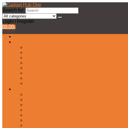
Search for:
Login / Register
0
0.00
৳
All Products
Watches Collection
Men’s Watches
Ladies Watch
Smart Watch
Pair Watches
Stopwatch
Bridal Watches
Fastrack Watches
Kids Watch
Headphone & Earphone
Airbuds
Neckband
Gaming Headphone
Earbud Headphones
Bluetooth Headphone
Earphones
Headphone Stand