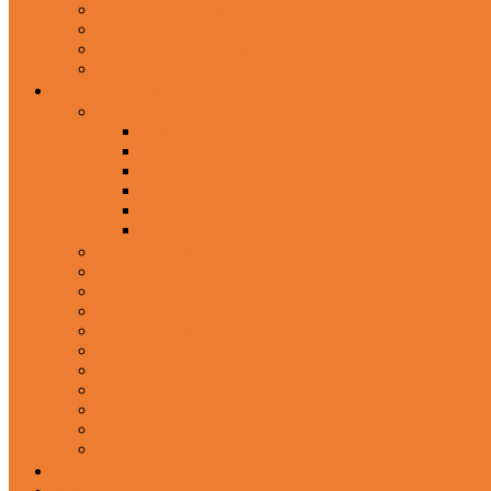
In-Ear Headphone
Wired Headphones
Over-Ear Headphones
Sports Headphone
Home Appliances
Mobile Accessories
Memory Cards
Mobile Holder & Mounts
Power Bank
Selfie Stick & Monopods
Outdoors & Sports
Phone Accessories
Rechargeable Fan
Router
Kitchen Hood
Rice Cookers
Blender, Mixer & Grinder
Coffee Maker Machines
Curry Cooker
Electric kettle
Fryer
Frypan/Tawa
Juicer
Login/Register