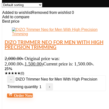
Added to wishlist
Removed from wishlist
0
Add to compare
Best price
DIZO TRIMMER NEO FOR MEN WITH HIGH
PRECISION TRIMMING
2,000.00
৳
Original price was:
2,000.00৳.
1,500.00
৳
Current price is: 1,500.00৳.
25%
★
★
★
★
★
(0)
DIZO Trimmer Neo for Men With High Precision
Trimming quantity
Order Now