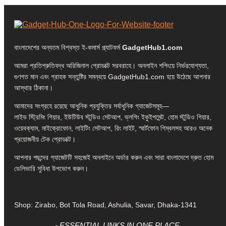
বাংলাদেশের অন্যতম বিশ্বস্ত ই-কমার্স প্ল্যাটফর্ম
GadgetHub1.com
আমরা প্রতিশ্রুতিবদ্ধ অরিজিনাল প্রোডাক্ট সরবরাহে। অনলাইন শপিংয়ে নির্ভরযোগ্যতা,
গুণগত মান এবং গ্রাহক সন্তুষ্টির সমন্বয়ে GadgetHub1.com হয়ে উঠেছে আপনার
আস্থার ঠিকানা।
আমাদের সংগ্রহে রয়েছে আধুনিক প্রযুক্তির সর্বাধুনিক গ্যাজেটসমূহ—
লাইভ স্ট্রিমিং গিয়ার, ইউটিউব স্টুডিও সেটআপ, ভ্লগিং ইকুইপমেন্ট, হোম স্টুডিও গিয়ার,
ওয়েবক্যাম, মাইক্রোফোন, লাইটিং সেটআপ, রিং লাইট, স্মার্টফোন গিম্বলসহ আরও অনেক
প্রয়োজনীয় টেক প্রোডাক্ট।
আপনার পছন্দের গ্যাজেটটি সহজেই অনলাইনে অর্ডার করুন এবং সারা বাংলাদেশে দ্রুত হোম
ডেলিভারি সুবিধা উপভোগ করুন।
Shop: Zirabo, Bot Tola Road, Ashulia, Savar, Dhaka-1341
- ESSENTIAL LINKS IN ONE PLACE