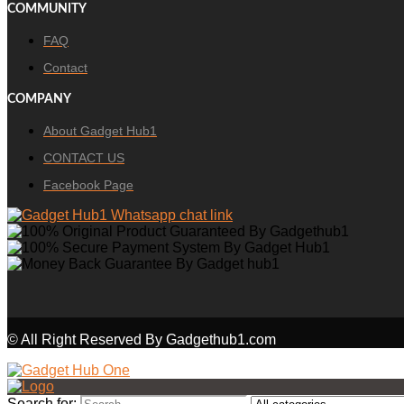
COMMUNITY
FAQ
Contact
COMPANY
About Gadget Hub1
CONTACT US
Facebook Page
© All Right Reserved By Gadgethub1.com
Search for: