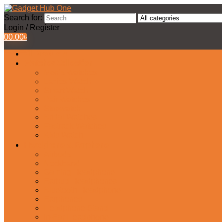
Search for:
Login / Register
0
0.00
৳
All Products
Watches Collection
Men’s Watches
Ladies Watch
Smart Watch
Pair Watches
Stopwatch
Bridal Watches
Fastrack Watches
Kids Watch
Headphone & Earphone
Airbuds
Neckband
Gaming Headphone
Earbud Headphones
Bluetooth Headphone
Earphones
Headphone Stand
In-Ear Headphone