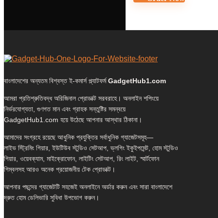
বাংলাদেশের অন্যতম বিশ্বস্ত ই-কমার্স প্ল্যাটফর্ম
GadgetHub1.com
আমরা প্রতিশ্রুতিবদ্ধ অরিজিনাল প্রোডাক্ট সরবরাহে। অনলাইন শপিংয়ে
নির্ভরযোগ্যতা, গুণগত মান এবং গ্রাহক সন্তুষ্টির সমন্বয়ে
GadgetHub1.com হয়ে উঠেছে আপনার আস্থার ঠিকানা।
আমাদের সংগ্রহে রয়েছে আধুনিক প্রযুক্তির সর্বাধুনিক গ্যাজেটসমূহ—
লাইভ স্ট্রিমিং গিয়ার, ইউটিউব স্টুডিও সেটআপ, ভ্লগিং ইকুইপমেন্ট, হোম স্টুডিও
গিয়ার, ওয়েবক্যাম, মাইক্রোফোন, লাইটিং সেটআপ, রিং লাইট, স্মার্টফোন
গিম্বলসহ আরও অনেক প্রয়োজনীয় টেক প্রোডাক্ট।
আপনার পছন্দের গ্যাজেটটি সহজেই অনলাইনে অর্ডার করুন এবং সারা বাংলাদেশে
দ্রুত হোম ডেলিভারি সুবিধা উপভোগ করুন।