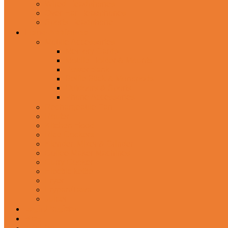
Wired Headphones
Over-Ear Headphones
Sports Headphone
Home Appliances
Mobile Accessories
Memory Cards
Mobile Holder & Mounts
Power Bank
Selfie Stick & Monopods
Outdoors & Sports
Phone Accessories
Rechargeable Fan
Router
Kitchen Hood
Rice Cookers
Blender, Mixer & Grinder
Coffee Maker Machines
Curry Cooker
Electric kettle
Fryer
Frypan/Tawa
Juicer
Login/Register
Blog