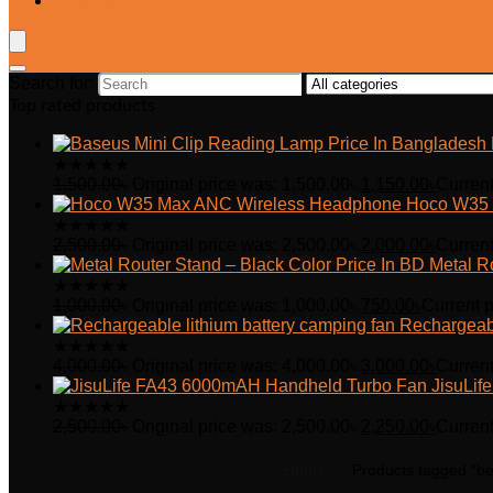
Wishlist
Search for:
Top rated products
★
★
★
★
★
1,500.00
৳
Original price was: 1,500.00৳.
1,150.00
৳
Current
Hoco W35 
★
★
★
★
★
2,500.00
৳
Original price was: 2,500.00৳.
2,000.00
৳
Current
Metal R
★
★
★
★
★
1,000.00
৳
Original price was: 1,000.00৳.
750.00
৳
Current p
Rechargeabl
★
★
★
★
★
4,000.00
৳
Original price was: 4,000.00৳.
3,000.00
৳
Current
JisuLi
★
★
★
★
★
2,500.00
৳
Original price was: 2,500.00৳.
2,250.00
৳
Current
Home
Products tagged “b