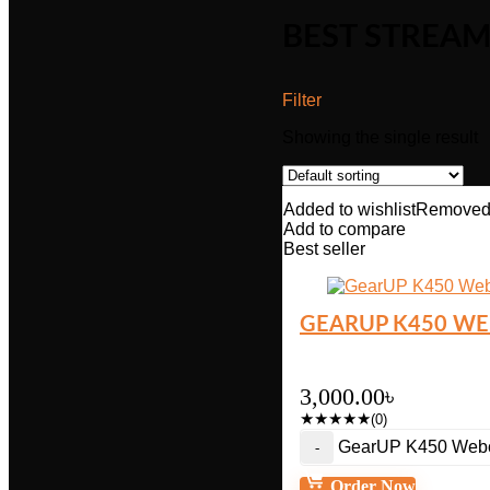
BEST STREA
Filter
Showing the single result
Added to wishlist
Removed 
Add to compare
Best seller
GEARUP K450 WEB
3,000.00
৳
★
★
★
★
★
(0)
GearUP K450 Webca
Order Now