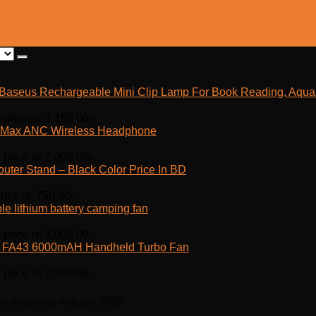
Baseus Rechargeable Mini Clip Lamp For Book Reading, Aquar
 price is: 1,150.00৳.
Max ANC Wireless Headphone
 price is: 2,000.00৳.
outer Stand – Black Color Price In BD
rice is: 750.00৳.
e lithium battery camping fan
 price is: 3,000.00৳.
fe FA43 6000mAH Handheld Turbo Fan
 price is: 2,250.00৳.
est streaming webcam 2025”