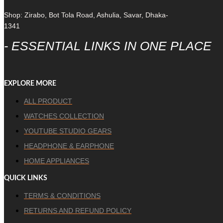
Shop: Zirabo, Bot Tola Road, Ashulia, Savar, Dhaka-
1341
- ESSENTIAL LINKS IN ONE PLACE
EXPLORE MORE
ALL PRODUCT
WATCHES COLLECTION
YOUTUBE STUDIO GEARS
HEADPHONE & EARPHONE
HOME APPLIANCES
QUICK LINKS
TERMS & CONDITIONS
RETURNS AND REFUND POLICY