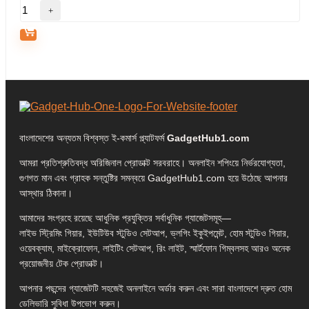
বাংলাদেশের অন্যতম বিশ্বস্ত ই-কমার্স প্ল্যাটফর্ম
GadgetHub1.com
আমরা প্রতিশ্রুতিবদ্ধ অরিজিনাল প্রোডাক্ট সরবরাহে। অনলাইন শপিংয়ে নির্ভরযোগ্যতা,
গুণগত মান এবং গ্রাহক সন্তুষ্টির সমন্বয়ে GadgetHub1.com হয়ে উঠেছে আপনার
আস্থার ঠিকানা।
আমাদের সংগ্রহে রয়েছে আধুনিক প্রযুক্তির সর্বাধুনিক গ্যাজেটসমূহ—
লাইভ স্ট্রিমিং গিয়ার, ইউটিউব স্টুডিও সেটআপ, ভ্লগিং ইকুইপমেন্ট, হোম স্টুডিও গিয়ার,
ওয়েবক্যাম, মাইক্রোফোন, লাইটিং সেটআপ, রিং লাইট, স্মার্টফোন গিম্বলসহ আরও অনেক
প্রয়োজনীয় টেক প্রোডাক্ট।
আপনার পছন্দের গ্যাজেটটি সহজেই অনলাইনে অর্ডার করুন এবং সারা বাংলাদেশে দ্রুত হোম
ডেলিভারি সুবিধা উপভোগ করুন।