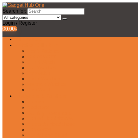
Search for:
Login / Register
0
0.00
৳
All Products
Watches Collection
Men’s Watches
Ladies Watch
Smart Watch
Pair Watches
Stopwatch
Bridal Watches
Fastrack Watches
Kids Watch
Headphone & Earphone
Airbuds
Neckband
Gaming Headphone
Earbud Headphones
Bluetooth Headphone
Earphones
Headphone Stand