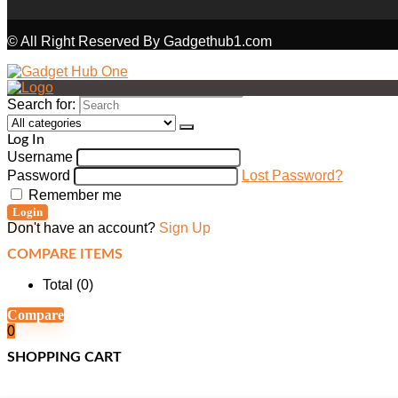
© All Right Reserved By Gadgethub1.com
Search for:
Log In
Username
Password
Lost Password?
Remember me
Login
Don't have an account?
Sign Up
COMPARE ITEMS
Total (
0
)
Compare
0
SHOPPING CART