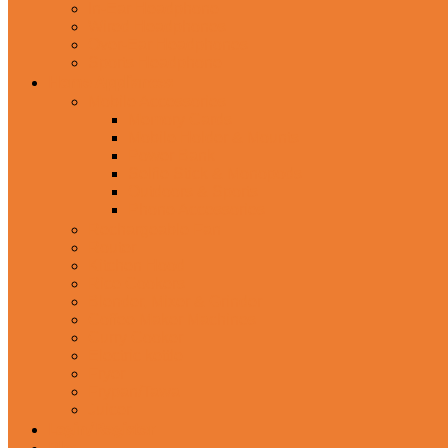
In-Ear Headphone
Wired Headphones
Over-Ear Headphones
Sports Headphone
Home Appliances
Mobile Accessories
Memory Cards
Mobile Holder & Mounts
Power Bank
Selfie Stick & Monopods
Outdoors & Sports
Phone Accessories
Rechargeable Fan
Router
Kitchen Hood
Rice Cookers
Blender, Mixer & Grinder
Coffee Maker Machines
Curry Cooker
Electric kettle
Fryer
Frypan/Tawa
Juicer
Login/Register