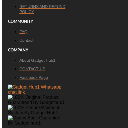
RETURNS AND REFUND
POLICY
COMMUNITY
FAQ
Contact
COMPANY
About Gadget Hub1
CONTACT US
Facebook Page