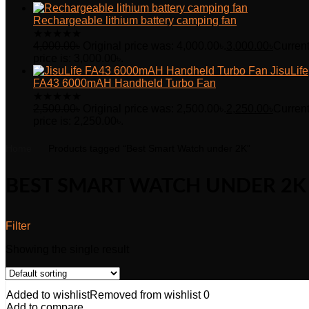
Rechargeable lithium battery camping fan
★
★
★
★
★
4,000.00
৳
Original price was: 4,000.00৳.
3,000.00
৳
Curren
price is: 3,000.00৳.
JisuLife
FA43 6000mAH Handheld Turbo Fan
★
★
★
★
★
2,500.00
৳
Original price was: 2,500.00৳.
2,250.00
৳
Curren
price is: 2,250.00৳.
Home
Products tagged “Best Smart Watch under 2K”
BEST SMART WATCH UNDER 2K
Filter
Showing the single result
Added to wishlist
Removed from wishlist
0
Add to compare