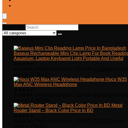
Blog
Wishlist
Search for:
Top rated products
Baseus Rechargeable Mini Clip Lamp For Book Readin
Aquarium, Laptop Keybaord Light Portable And Useful
★
★
★
★
★
1,500.00
৳
Original price was: 1,500.00৳.
1,150.00
৳
Curren
price is: 1,150.00৳.
Hoco W35
Max ANC Wireless Headphone
★
★
★
★
★
2,500.00
৳
Original price was: 2,500.00৳.
2,000.00
৳
Curren
price is: 2,000.00৳.
Metal
Router Stand – Black Color Price In BD
★
★
★
★
★
1,000.00
৳
Original price was: 1,000.00৳.
750.00
৳
Current
price is: 750.00৳.