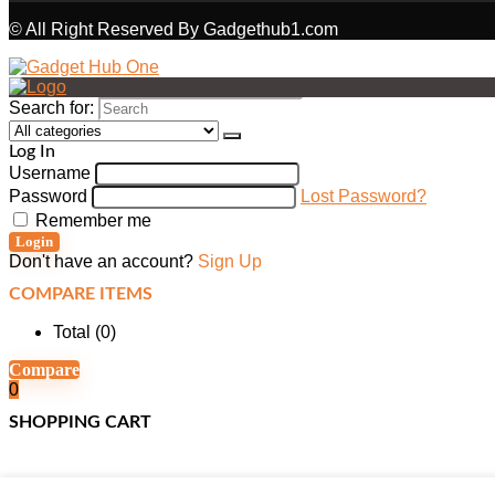
© All Right Reserved By Gadgethub1.com
Search for:
Log In
Username
Password
Lost Password?
Remember me
Login
Don't have an account?
Sign Up
COMPARE ITEMS
Total (
0
)
Compare
0
SHOPPING CART