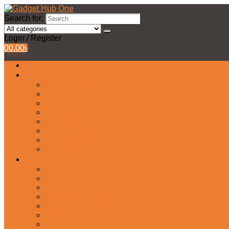
Search for:
Login / Register
0
0.00
৳
All Products
Watches Collection
Men’s Watches
Ladies Watch
Smart Watch
Pair Watches
Stopwatch
Bridal Watches
Fastrack Watches
Kids Watch
Headphone & Earphone
Airbuds
Neckband
Gaming Headphone
Earbud Headphones
Bluetooth Headphone
Earphones
Headphone Stand