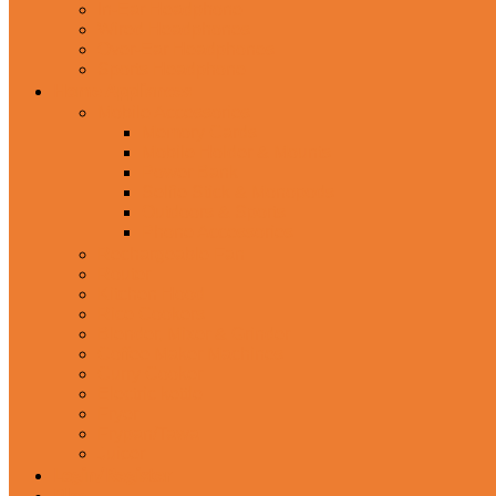
In-Ear Headphone
Wired Headphones
Over-Ear Headphones
Sports Headphone
Home Appliances
Mobile Accessories
Memory Cards
Mobile Holder & Mounts
Power Bank
Selfie Stick & Monopods
Outdoors & Sports
Phone Accessories
Rechargeable Fan
Router
Kitchen Hood
Rice Cookers
Blender, Mixer & Grinder
Coffee Maker Machines
Curry Cooker
Electric kettle
Fryer
Frypan/Tawa
Juicer
Login/Register