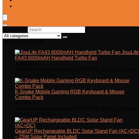
Blog
Wishlist
Search for:
Top rated products
JisuLife
FA43 6000mAH Handheld Turbo Fan
★
★
★
★
★
2,500.00
৳
Original price was: 2,500.00৳.
2,250.00
৳
Curren
price is: 2,250.00৳.
K-Snake Mobile Gaming RGB Keyboard & Mouse
Combo Pack
★
★
★
★
★
3,000.00
৳
Original price was: 3,000.00৳.
2,450.00
৳
Curren
price is: 2,450.00৳.
GearUP Rechargeable BLDC Solar Stand Fan (AC+DC
– 25W Solar Panel Included