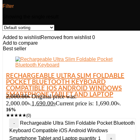
Filter
Showing the single result
Added to wishlist
Removed from wishlist
0
Add to compare
Best seller
RECHARGEABLE ULTRA SLIM FOLDABLE
POCKET BLUETOOTH KEYBOARD
COMPATIBLE IOS ANDROID WINDOWS
SMARTPHONE TABLET AND LAPTOP
2,000.00
৳
Original price was:
2,000.00৳.
1,690.00
৳
Current price is: 1,690.00৳.
16%
★
★
★
★
★
(0)
Rechargeable Ultra Slim Foldable Pocket Bluetooth
Keyboard Compatible iOS Android Windows
Smartphone Tablet and Laptop quantity