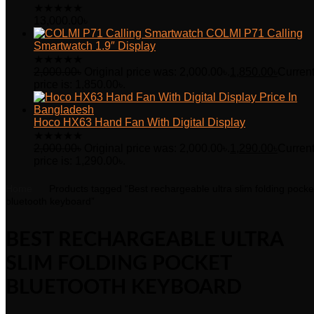
★
★
★
★
★
13,000.00
৳
COLMI P71 Calling
Smartwatch 1.9″ Display
★
★
★
★
★
2,000.00
৳
Original price was: 2,000.00৳.
1,850.00
৳
Curren
price is: 1,850.00৳.
Hoco HX63 Hand Fan With Digital Display
★
★
★
★
★
2,000.00
৳
Original price was: 2,000.00৳.
1,290.00
৳
Curren
price is: 1,290.00৳.
Home
Products tagged “Best rechargeable ultra slim folding pocke
bluetooth keyboard”
BEST RECHARGEABLE ULTRA
SLIM FOLDING POCKET
BLUETOOTH KEYBOARD