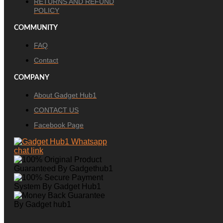
RETURNS AND REFUND
POLICY
COMMUNITY
FAQ
Contact
COMPANY
About Gadget Hub1
CONTACT US
Facebook Page