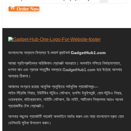
Order Now
বাংলাদেশের অন্যতম বিশ্বস্ত ই-কমার্স প্ল্যাটফর্ম
GadgetHub1.com
আমরা প্রতিশ্রুতিবদ্ধ অরিজিনাল প্রোডাক্ট সরবরাহে। অনলাইন শপিংয়ে নির্ভরযোগ্যতা,
গুণগত মান এবং গ্রাহক সন্তুষ্টির সমন্বয়ে GadgetHub1.com হয়ে উঠেছে আপনার
আস্থার ঠিকানা।
আমাদের সংগ্রহে রয়েছে আধুনিক প্রযুক্তির সর্বাধুনিক গ্যাজেটসমূহ—
লাইভ স্ট্রিমিং গিয়ার, ইউটিউব স্টুডিও সেটআপ, ভ্লগিং ইকুইপমেন্ট, হোম স্টুডিও গিয়ার,
ওয়েবক্যাম, মাইক্রোফোন, লাইটিং সেটআপ, রিং লাইট, স্মার্টফোন গিম্বলসহ আরও অনেক
প্রয়োজনীয় টেক প্রোডাক্ট।
আপনার পছন্দের গ্যাজেটটি সহজেই অনলাইনে অর্ডার করুন এবং সারা বাংলাদেশে দ্রুত হোম
ডেলিভারি সুবিধা উপভোগ করুন।