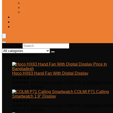
Fryer
Frypan/Tawa
Juicer
Login/Register
Blog
Wishlist
Search for:
Top rated products
Hoco HX63 Hand Fan With Digital Display
★
★
★
★
★
2,000.00
৳
Original price was: 2,000.00৳.
1,290.00
৳
Curren
price is: 1,290.00৳.
COLMI P71 Calling
Smartwatch 1.9″ Display
★
★
★
★
★
2,000.00
৳
Original price was: 2,000.00৳.
1,850.00
৳
Curren
price is: 1,850.00৳.