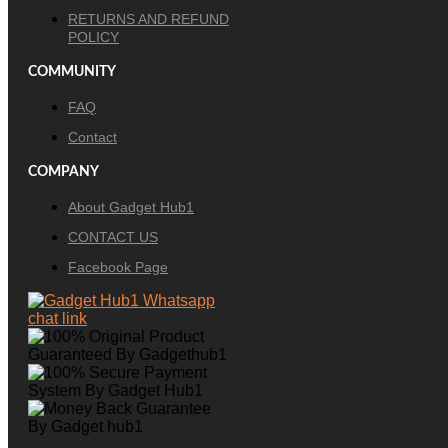
RETURNS AND REFUND
POLICY
COMMUNITY
FAQ
Contact
COMPANY
About Gadget Hub1
CONTACT US
Facebook Page