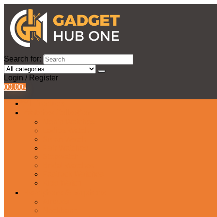
Search for:
Login / Register
0
0.00
৳
All Products
Watches Collection
Men’s Watches
Ladies Watch
Smart Watch
Pair Watches
Stopwatch
Bridal Watches
Fastrack Watches
Kids Watch
Headphone & Earphone
Airbuds
Neckband