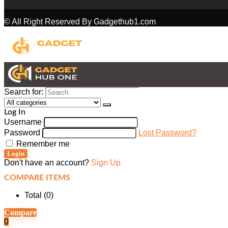
© All Right Reserved By Gadgethub1.com
Search for:
Log In
Username
Password
Lost Password?
Remember me
Login
Don't have an account?
Sign Up
COMPARE ITEMS
Total (
0
)
Compare
0