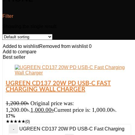
Filter
Showing the single result
Added to wishlist
Removed from wishlist
0
Add to compare
Best seller
UGREEN CD137 20W PD USB-C FAST
CHARGING WALL CHARGER
1,200.00
৳
Original price was:
1,200.00৳.
1,000.00
৳
Current price is: 1,000.00৳.
17%
★
★
★
★
★
(0)
UGREEN CD137 20W PD USB-C Fast Charging