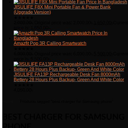
JISULIFE F8X Mini Portable Fan & Power Bank
(Upgrade Version)
★
★
★
★
★
2,000.00
৳
Original price was: 2,000.00৳.
1,650.00
৳
Curren
price is: 1,650.00৳.
Amazfit Pop 3R Calling Smartwatch
★
★
★
★
★
6,000.00
৳
Original price was: 6,000.00৳.
5,500.00
৳
Curren
price is: 5,500.00৳.
JISULIFE FA13P Rechargeable Desk Fan 8000mAh
Bettery 28 Hours Plus Backup- Green And White Color
★
★
★
★
★
4,050.00
৳
Home
Products tagged “best charger for Samsung phone”
BEST CHARGER FOR SAMSUNG
PHONE