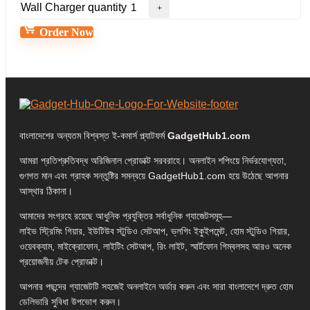
Wall Charger quantity
Order Now
বাংলাদেশের অন্যতম বিশ্বস্ত ই-কমার্স প্ল্যাটফর্ম
GadgetHub1.com
আমরা প্রতিশ্রুতিবদ্ধ অরিজিনাল প্রোডাক্ট সরবরাহে। অনলাইন শপিংয়ে নির্ভরযোগ্যতা,
গুণগত মান এবং গ্রাহক সন্তুষ্টির সমন্বয়ে GadgetHub1.com হয়ে উঠেছে আপনার
আস্থার ঠিকানা।
আমাদের সংগ্রহে রয়েছে আধুনিক প্রযুক্তির সর্বাধুনিক গ্যাজেটসমূহ—
লাইভ স্ট্রিমিং গিয়ার, ইউটিউব স্টুডিও সেটআপ, ভ্লগিং ইকুইপমেন্ট, হোম স্টুডিও গিয়ার,
ওয়েবক্যাম, মাইক্রোফোন, লাইটিং সেটআপ, রিং লাইট, স্মার্টফোন গিম্বলসহ আরও অনেক
প্রয়োজনীয় টেক প্রোডাক্ট।
আপনার পছন্দের গ্যাজেটটি সহজেই অনলাইনে অর্ডার করুন এবং সারা বাংলাদেশে দ্রুত হোম
ডেলিভারি সুবিধা উপভোগ করুন।