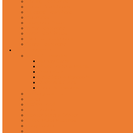
Gaming Headphone
Earbud Headphones
Bluetooth Headphone
Earphones
Headphone Stand
In-Ear Headphone
Wired Headphones
Over-Ear Headphones
Sports Headphone
Home Appliances
Mobile Accessories
Memory Cards
Mobile Holder & Mounts
Power Bank
Selfie Stick & Monopods
Outdoors & Sports
Phone Accessories
Rechargeable Fan
Router
Kitchen Hood
Rice Cookers
Blender, Mixer & Grinder
Coffee Maker Machines
Curry Cooker
Electric kettle