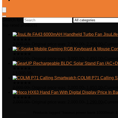
Wishlist
Search for:
Top rated products
JisuLi
★
★
★
★
★
2,500.00
৳
Original price was: 2,500.00৳.
2,250.00
৳
Current
★
★
★
★
★
3,000.00
৳
Original price was: 3,000.00৳.
2,450.00
৳
Current
★
★
★
★
★
13,000.00
৳
COLMI P71 Calling S
★
★
★
★
★
2,000.00
৳
Original price was: 2,000.00৳.
1,850.00
৳
Current
★
★
★
★
★
2,000.00
৳
Original price was: 2,000.00৳.
1,290.00
৳
Current
Home
Products tagged “baseus power bank 10000mah 1