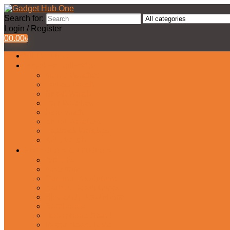
Search for:
Login / Register
0
0.00
৳
All Products
Watches Collection
Men’s Watches
Ladies Watch
Smart Watch
Pair Watches
Stopwatch
Bridal Watches
Fastrack Watches
Kids Watch
Headphone & Earphone
Airbuds
Neckband
Gaming Headphone
Earbud Headphones
Bluetooth Headphone
Earphones
Headphone Stand
In-Ear Headphone