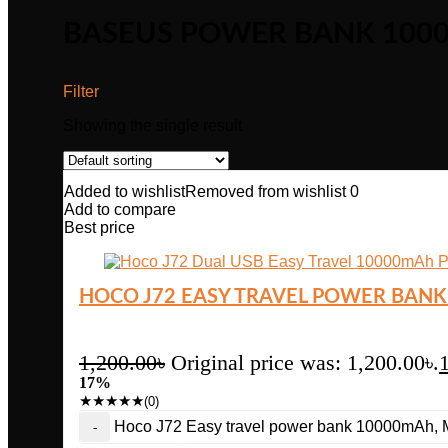
BASEUS POWER BANK 100
Filter
Showing the single result
Added to wishlist
Removed from wishlist
0
Add to compare
Best price
HOCO J72 EASY TRAVEL POWER BANK 
1,200.00
৳
Original price was: 1,200.00৳.
17%
★
★
★
★
★
(0)
Hoco J72 Easy travel power bank 10000mAh, Mi