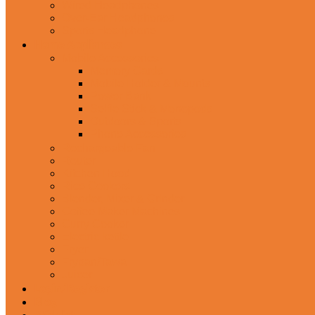
Wired Headphones
Over-Ear Headphones
Sports Headphone
Home Appliances
Mobile Accessories
Memory Cards
Mobile Holder & Mounts
Power Bank
Selfie Stick & Monopods
Outdoors & Sports
Phone Accessories
Rechargeable Fan
Router
Kitchen Hood
Rice Cookers
Blender, Mixer & Grinder
Coffee Maker Machines
Curry Cooker
Electric kettle
Fryer
Frypan/Tawa
Juicer
Login/Register
Blog