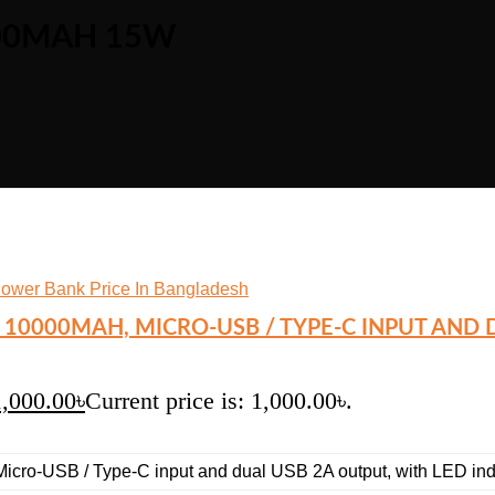
00MAH 15W
10000MAH, MICRO-USB / TYPE-C INPUT AND 
1,000.00
৳
Current price is: 1,000.00৳.
cro-USB / Type-C input and dual USB 2A output, with LED indi