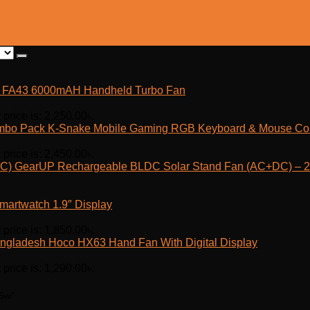
fe FA43 6000mAH Handheld Turbo Fan
 price is: 2,250.00৳.
K-Snake Mobile Gaming RGB Keyboard & Mouse C
 price is: 2,450.00৳.
GearUP Rechargeable BLDC Solar Stand Fan (AC+DC) – 25
martwatch 1.9″ Display
 price is: 1,850.00৳.
Hoco HX63 Hand Fan With Digital Display
 price is: 1,290.00৳.
5w”