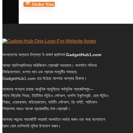
Order Now
বাংলাদেশের অন্যতম বিশ্বস্ত ই-কমার্স প্ল্যাটফর্ম
GadgetHub1.com
আমরা প্রতিশ্রুতিবদ্ধ অরিজিনাল প্রোডাক্ট সরবরাহে। অনলাইন শপিংয়ে
নির্ভরযোগ্যতা, গুণগত মান এবং গ্রাহক সন্তুষ্টির সমন্বয়ে
GadgetHub1.com হয়ে উঠেছে আপনার আস্থার ঠিকানা।
আমাদের সংগ্রহে রয়েছে আধুনিক প্রযুক্তির সর্বাধুনিক গ্যাজেটসমূহ—
লাইভ স্ট্রিমিং গিয়ার, ইউটিউব স্টুডিও সেটআপ, ভ্লগিং ইকুইপমেন্ট, হোম স্টুডিও
গিয়ার, ওয়েবক্যাম, মাইক্রোফোন, লাইটিং সেটআপ, রিং লাইট, স্মার্টফোন
গিম্বলসহ আরও অনেক প্রয়োজনীয় টেক প্রোডাক্ট।
আপনার পছন্দের গ্যাজেটটি সহজেই অনলাইনে অর্ডার করুন এবং সারা বাংলাদেশে
দ্রুত হোম ডেলিভারি সুবিধা উপভোগ করুন।