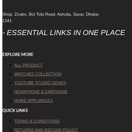
Shop: Zirabo, Bot Tola Road, Ashulia, Savar, Dhaka-
1341
- ESSENTIAL LINKS IN ONE PLACE
EXPLORE MORE
ALL PRODUCT
WATCHES COLLECTION
YOUTUBE STUDIO GEARS
HEADPHONE & EARPHONE
HOME APPLIANCES
QUICK LINKS
TERMS & CONDITIONS
RETURNS AND REFUND POLICY