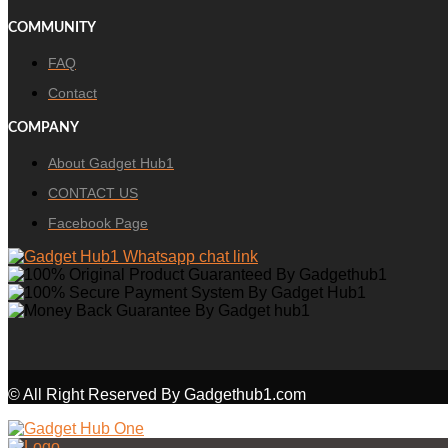
COMMUNITY
FAQ
Contact
COMPANY
About Gadget Hub1
CONTACT US
Facebook Page
© All Right Reserved By Gadgethub1.com