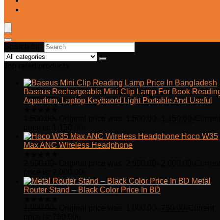
Blog
Wishlist
Search for:
Top rated products
Baseus Rechargeable Mini Clip Lamp For Book Readin
Aquarium, Laptop Keybaord Light Portable And Useful
★
★
★
★
★
1,500.00
৳
Original price was: 1,500.00৳.
1,150.00
৳
Curren
price is: 1,150.00৳.
Hoco W35
Max ANC Wireless Headphone
★
★
★
★
★
2,500.00
৳
Original price was: 2,500.00৳.
2,000.00
৳
Curren
price is: 2,000.00৳.
Metal
Router Stand – Black Color Price In BD
★
★
★
★
★
1,000.00
৳
Original price was: 1,000.00৳.
750.00
৳
Current
price is: 750.00৳.