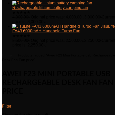
Rechargeable lithium battery camping fan
★
★
★
★
★
4,000.00
৳
Original price was: 4,000.00৳.
3,000.00
৳
Curren
price is: 3,000.00৳.
JisuLife
FA43 6000mAH Handheld Turbo Fan
★
★
★
★
★
2,500.00
৳
Original price was: 2,500.00৳.
2,250.00
৳
Curren
price is: 2,250.00৳.
Home
Products tagged “Awei F23 Mini Portable usb Rechargeabl
Desk Fan Fan price”
AWEI F23 MINI PORTABLE USB
RECHARGEABLE DESK FAN FAN
PRICE
Filter
Showing the single result