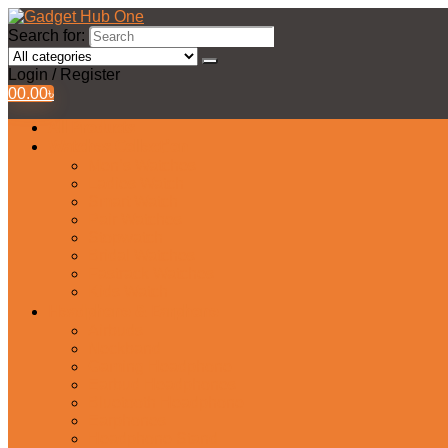
Search for:
Login / Register
0
0.00
৳
All Products
Watches Collection
Men’s Watches
Ladies Watch
Smart Watch
Pair Watches
Stopwatch
Bridal Watches
Fastrack Watches
Kids Watch
Headphone & Earphone
Airbuds
Neckband
Gaming Headphone
Earbud Headphones
Bluetooth Headphone
Earphones
Headphone Stand