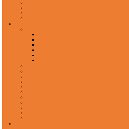
In-Ear Headphone
Wired Headphones
Over-Ear Headphones
Sports Headphone
Home Appliances
Mobile Accessories
Memory Cards
Mobile Holder & Mounts
Power Bank
Selfie Stick & Monopods
Outdoors & Sports
Phone Accessories
Rechargeable Fan
Router
Kitchen Hood
Rice Cookers
Blender, Mixer & Grinder
Coffee Maker Machines
Curry Cooker
Electric kettle
Fryer
Frypan/Tawa
Juicer
Login/Register