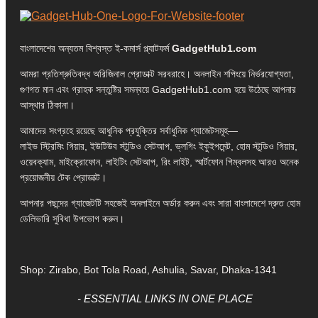
বাংলাদেশের অন্যতম বিশ্বস্ত ই-কমার্স প্ল্যাটফর্ম
GadgetHub1.com
আমরা প্রতিশ্রুতিবদ্ধ অরিজিনাল প্রোডাক্ট সরবরাহে। অনলাইন শপিংয়ে নির্ভরযোগ্যতা,
গুণগত মান এবং গ্রাহক সন্তুষ্টির সমন্বয়ে GadgetHub1.com হয়ে উঠেছে আপনার
আস্থার ঠিকানা।
আমাদের সংগ্রহে রয়েছে আধুনিক প্রযুক্তির সর্বাধুনিক গ্যাজেটসমূহ—
লাইভ স্ট্রিমিং গিয়ার, ইউটিউব স্টুডিও সেটআপ, ভ্লগিং ইকুইপমেন্ট, হোম স্টুডিও গিয়ার,
ওয়েবক্যাম, মাইক্রোফোন, লাইটিং সেটআপ, রিং লাইট, স্মার্টফোন গিম্বলসহ আরও অনেক
প্রয়োজনীয় টেক প্রোডাক্ট।
আপনার পছন্দের গ্যাজেটটি সহজেই অনলাইনে অর্ডার করুন এবং সারা বাংলাদেশে দ্রুত হোম
ডেলিভারি সুবিধা উপভোগ করুন।
Shop: Zirabo, Bot Tola Road, Ashulia, Savar, Dhaka-1341
- ESSENTIAL LINKS IN ONE PLACE