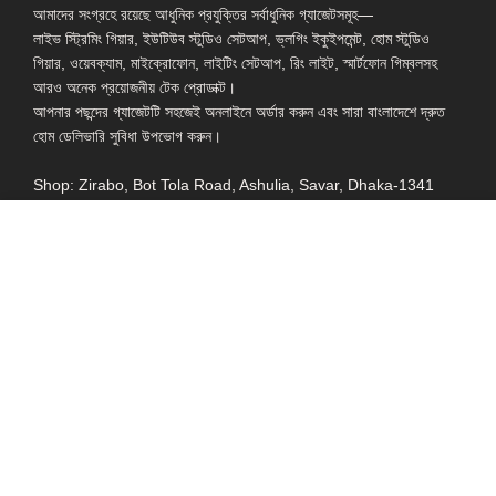
আমাদের সংগ্রহে রয়েছে আধুনিক প্রযুক্তির সর্বাধুনিক গ্যাজেটসমূহ—
লাইভ স্ট্রিমিং গিয়ার, ইউটিউব স্টুডিও সেটআপ, ভ্লগিং ইকুইপমেন্ট, হোম স্টুডিও
গিয়ার, ওয়েবক্যাম, মাইক্রোফোন, লাইটিং সেটআপ, রিং লাইট, স্মার্টফোন গিম্বলসহ
আরও অনেক প্রয়োজনীয় টেক প্রোডাক্ট।
আপনার পছন্দের গ্যাজেটটি সহজেই অনলাইনে অর্ডার করুন এবং সারা বাংলাদেশে দ্রুত
হোম ডেলিভারি সুবিধা উপভোগ করুন।
Shop: Zirabo, Bot Tola Road, Ashulia, Savar, Dhaka-1341
- ESSENTIAL LINKS IN ONE PLACE
EXPLORE MORE
QUICK LINKS
ALL PRODUCT
TERMS &
CONDITIONS
WATCHES
COLLECTION
RETURNS AND
REFUND POLICY
YOUTUBE STUDIO
GEARS
HEADPHONE &