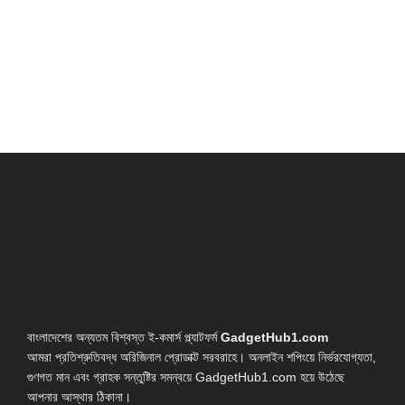
বাংলাদেশের অন্যতম বিশ্বস্ত ই-কমার্স প্ল্যাটফর্ম
GadgetHub1.com
আমরা প্রতিশ্রুতিবদ্ধ অরিজিনাল প্রোডাক্ট সরবরাহে। অনলাইন শপিংয়ে নির্ভরযোগ্যতা,
গুণগত মান এবং গ্রাহক সন্তুষ্টির সমন্বয়ে GadgetHub1.com হয়ে উঠেছে
আপনার আস্থার ঠিকানা।