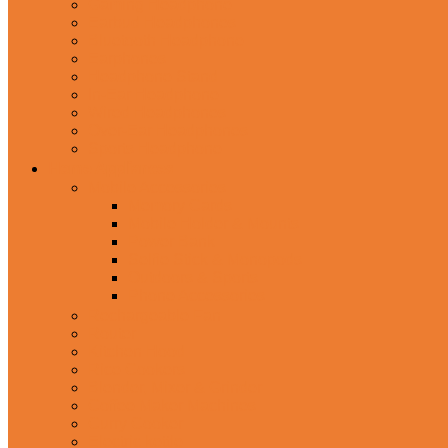
Gaming Headphone
Earbud Headphones
Bluetooth Headphone
Earphones
Headphone Stand
In-Ear Headphone
Wired Headphones
Over-Ear Headphones
Sports Headphone
Home Appliances
Mobile Accessories
Memory Cards
Mobile Holder & Mounts
Power Bank
Selfie Stick & Monopods
Outdoors & Sports
Phone Accessories
Rechargeable Fan
Router
Kitchen Hood
Rice Cookers
Blender, Mixer & Grinder
Coffee Maker Machines
Curry Cooker
Electric kettle