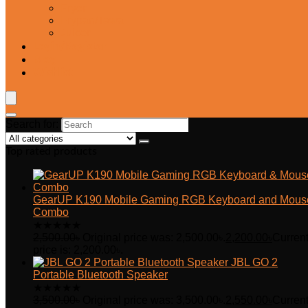
Fryer
Frypan/Tawa
Juicer
Login/Register
Blog
Wishlist
Search for:
Top rated products
GearUP K190 Mobile Gaming RGB Keyboard and Mous
Combo
★
★
★
★
★
2,500.00
৳
Original price was: 2,500.00৳.
2,200.00
৳
Curren
price is: 2,200.00৳.
JBL GO 2
Portable Bluetooth Speaker
★
★
★
★
★
3,500.00
৳
Original price was: 3,500.00৳.
2,550.00
৳
Curren