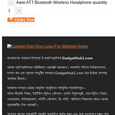
Awei AT7 Bluetooth Wireless Headphone quantity
Order Now
বাংলাদেশের অন্যতম বিশ্বস্ত ই-কমার্স প্ল্যাটফর্ম
GadgetHub1.com
আমরা প্রতিশ্রুতিবদ্ধ অরিজিনাল প্রোডাক্ট সরবরাহে। অনলাইন শপিংয়ে নির্ভরযোগ্যতা,
গুণগত মান এবং গ্রাহক সন্তুষ্টির সমন্বয়ে GadgetHub1.com হয়ে উঠেছে আপনার
আস্থার ঠিকানা।
আমাদের সংগ্রহে রয়েছে আধুনিক প্রযুক্তির সর্বাধুনিক গ্যাজেটসমূহ—
লাইভ স্ট্রিমিং গিয়ার, ইউটিউব স্টুডিও সেটআপ, ভ্লগিং ইকুইপমেন্ট, হোম স্টুডিও গিয়ার,
ওয়েবক্যাম, মাইক্রোফোন, লাইটিং সেটআপ, রিং লাইট, স্মার্টফোন গিম্বলসহ আরও অনেক
প্রয়োজনীয় টেক প্রোডাক্ট।
আপনার পছন্দের গ্যাজেটটি সহজেই অনলাইনে অর্ডার করুন এবং সারা বাংলাদেশে দ্রুত হোম