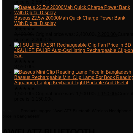
price is: 2,550.00৳.
Baseus 22.5w 20000Mah Quick Charge Power Bank
With Digital Display
★
★
★
★
★
2,400.00
৳
Original price was: 2,400.00৳.
2,200.00
৳
Curren
price is: 2,200.00৳.
JISULIFE FA13R Auto-Oscillating Rechargeable Clip-on
Fan
★
★
★
★
★
3,550.00
৳
Baseus Rechargeable Mini Clip Lamp For Book Readin
Aquarium, Laptop Keybaord Light Portable And Useful
★
★
★
★
★
1,500.00
৳
Original price was: 1,500.00৳.
1,150.00
৳
Curren
price is: 1,150.00৳.
Home
Products tagged “Awei AT7 Bluetooth Wireless Headphone
price in bangladesh”
AWEI AT7 BLUETOOTH