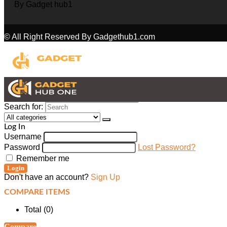
© All Right Reserved By Gadgethub1.com
Search for:
Log In
Username
Password
Lost Password?
Remember me
Login
Don't have an account?
Sign Up
COMPARE ITEMS
Total (
0
)
Compare