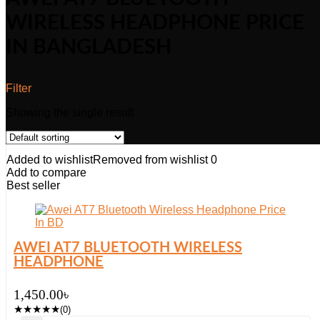
WIRELESS HEADPHONE PRICE
IN BANGLADESH
Filter
Showing the single result
Added to wishlist
Removed from wishlist
0
Add to compare
Best seller
AWEI AT7 BLUETOOTH WIRELESS
HEADPHONE
1,450.00
৳
★
★
★
★
★
(0)