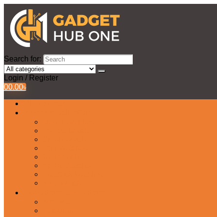
Search for:
Login / Register
0
0.00
৳
All Products
Watches Collection
Men’s Watches
Ladies Watch
Smart Watch
Pair Watches
Stopwatch
Bridal Watches
Fastrack Watches
Kids Watch
Headphone & Earphone
Airbuds
Neckband