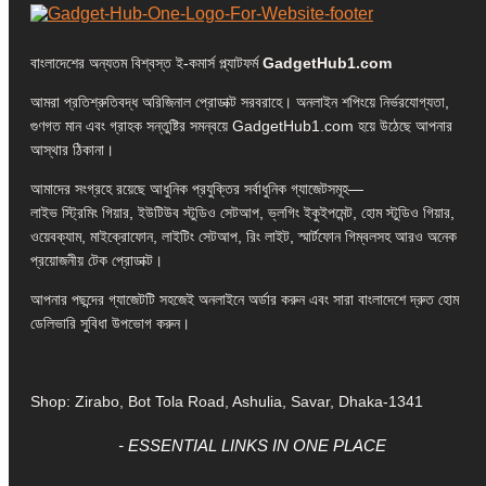
বাংলাদেশের অন্যতম বিশ্বস্ত ই-কমার্স প্ল্যাটফর্ম
GadgetHub1.com
আমরা প্রতিশ্রুতিবদ্ধ অরিজিনাল প্রোডাক্ট সরবরাহে। অনলাইন শপিংয়ে নির্ভরযোগ্যতা,
গুণগত মান এবং গ্রাহক সন্তুষ্টির সমন্বয়ে GadgetHub1.com হয়ে উঠেছে আপনার
আস্থার ঠিকানা।
আমাদের সংগ্রহে রয়েছে আধুনিক প্রযুক্তির সর্বাধুনিক গ্যাজেটসমূহ—
লাইভ স্ট্রিমিং গিয়ার, ইউটিউব স্টুডিও সেটআপ, ভ্লগিং ইকুইপমেন্ট, হোম স্টুডিও গিয়ার,
ওয়েবক্যাম, মাইক্রোফোন, লাইটিং সেটআপ, রিং লাইট, স্মার্টফোন গিম্বলসহ আরও অনেক
প্রয়োজনীয় টেক প্রোডাক্ট।
আপনার পছন্দের গ্যাজেটটি সহজেই অনলাইনে অর্ডার করুন এবং সারা বাংলাদেশে দ্রুত হোম
ডেলিভারি সুবিধা উপভোগ করুন।
Shop: Zirabo, Bot Tola Road, Ashulia, Savar, Dhaka-1341
- ESSENTIAL LINKS IN ONE PLACE