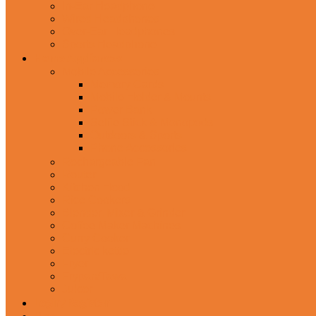
In-Ear Headphone
Wired Headphones
Over-Ear Headphones
Sports Headphone
Home Appliances
Mobile Accessories
Memory Cards
Mobile Holder & Mounts
Power Bank
Selfie Stick & Monopods
Outdoors & Sports
Phone Accessories
Rechargeable Fan
Router
Kitchen Hood
Rice Cookers
Blender, Mixer & Grinder
Coffee Maker Machines
Curry Cooker
Electric kettle
Fryer
Frypan/Tawa
Juicer
Login/Register