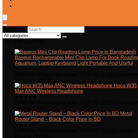
Blog
Wishlist
Search for:
Top rated products
Baseus Rechargeable Mini Clip Lamp For Book Readin
Aquarium, Laptop Keybaord Light Portable And Useful
★
★
★
★
★
1,500.00
৳
Original price was: 1,500.00৳.
1,150.00
৳
Curren
price is: 1,150.00৳.
Hoco W35
Max ANC Wireless Headphone
★
★
★
★
★
2,500.00
৳
Original price was: 2,500.00৳.
2,000.00
৳
Curren
price is: 2,000.00৳.
Metal
Router Stand – Black Color Price In BD
★
★
★
★
★
1,000.00
৳
Original price was: 1,000.00৳.
750.00
৳
Current
price is: 750.00৳.