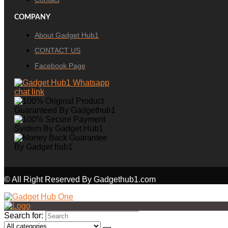
COMPANY
About Gadget Hub1
CONTACT US
Facebook Page
© All Right Reserved By Gadgethub1.com
Search for: