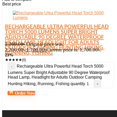
Best price
RECHARGEABLE ULTRA POWERFUL HEAD
TORCH 5000 LUMENS SUPER BRIGHT
ADJUSTABLE 90 DEGREE WATERPROOF
HEAD LAMP, HEADLIGHT FOR ADULTS
2,200.00
৳
Original price was:
OUTDOOR CAMPING HUNTING HIKING,
2,200.00৳.
1,700.00
৳
Current price is: 1,700.00৳.
RUNNING, FISHING
23%
★
★
★
★
★
(0)
Rechargeable Ultra Powerful Head Torch 5000
Lumens Super Bright Adjustable 90 Degree Waterproof
Head Lamp, Headlight for Adults Outdoor Camping
Hunting Hiking, Running, Fishing quantity
Order Now