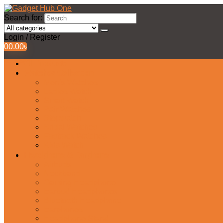
Search for:
Login / Register
0
0.00
৳
All Products
Watches Collection
Men’s Watches
Ladies Watch
Smart Watch
Pair Watches
Stopwatch
Bridal Watches
Fastrack Watches
Kids Watch
Headphone & Earphone
Airbuds
Neckband
Gaming Headphone
Earbud Headphones
Bluetooth Headphone
Earphones
Headphone Stand