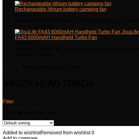
Rechargeable lithium battery camping fan
★
★
★
★
★
4,000.00
৳
Original price was: 4,000.00৳.
3,000.00
৳
Curren
price is: 3,000.00৳.
JisuLife
FA43 6000mAH Handheld Turbo Fan
★
★
★
★
★
2,500.00
৳
Original price was: 2,500.00৳.
2,250.00
৳
Curren
price is: 2,250.00৳.
Home
Products tagged “Argos Head Torch”
ARGOS HEAD TORCH
Filter
Showing the single result
Added to wishlist
Removed from wishlist
0
Add to compare