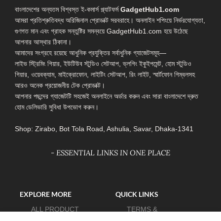
বাংলাদেশের অন্যতম বিশ্বস্ত ই-কমার্স প্ল্যাটফর্ম
GadgetHub1.com
আমরা প্রতিশ্রুতিবদ্ধ অরিজিনাল প্রোডাক্ট সরবরাহে। অনলাইন শপিংয়ে নির্ভরযোগ্যতা,
গুণগত মান এবং গ্রাহক সন্তুষ্টির সমন্বয়ে GadgetHub1.com হয়ে উঠেছে
আপনার আস্থার ঠিকানা।
আমাদের সংগ্রহে রয়েছে আধুনিক প্রযুক্তির সর্বাধুনিক গ্যাজেটসমূহ—
লাইভ স্ট্রিমিং গিয়ার, ইউটিউব স্টুডিও সেটআপ, ভ্লগিং ইকুইপমেন্ট, হোম স্টুডিও
গিয়ার, ওয়েবক্যাম, মাইক্রোফোন, লাইটিং সেটআপ, রিং লাইট, স্মার্টফোন গিম্বলসহ
আরও অনেক প্রয়োজনীয় টেক প্রোডাক্ট।
আপনার পছন্দের গ্যাজেটটি সহজেই অনলাইনে অর্ডার করুন এবং সারা বাংলাদেশে দ্রুত
হোম ডেলিভারি সুবিধা উপভোগ করুন।
Shop: Zirabo, Bot Tola Road, Ashulia, Savar, Dhaka-1341
- ESSENTIAL LINKS IN ONE PLACE
EXPLORE MORE
QUICK LINKS
ALL PRODUCT
TERMS &
CONDITIONS