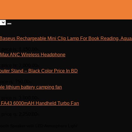
Baseus Rechargeable Mini Clip Lamp For Book Reading, Aquar
 price is: 1,150.00৳.
Max ANC Wireless Headphone
 price is: 2,000.00৳.
outer Stand – Black Color Price In BD
rice is: 750.00৳.
e lithium battery camping fan
 price is: 3,000.00৳.
fe FA43 6000mAH Handheld Turbo Fan
 price is: 2,250.00৳.
etooth Speaker with LED Atmosphere Light”