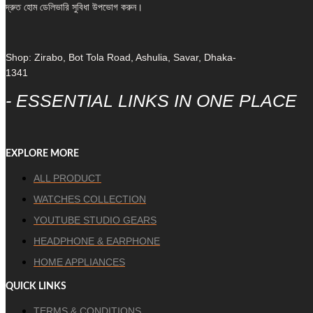
দ্রুত হোম ডেলিভারি সুবিধা উপভোগ করুন।
Shop: Zirabo, Bot Tola Road, Ashulia, Savar, Dhaka-
1341
- ESSENTIAL LINKS IN ONE PLACE
EXPLORE MORE
ALL PRODUCT
WATCHES COLLECTION
YOUTUBE STUDIO GEARS
HEADPHONE & EARPHONE
HOME APPLIANCES
QUICK LINKS
TERMS & CONDITIONS