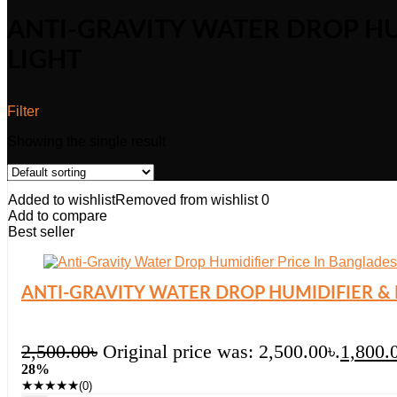
ANTI-GRAVITY WATER DROP H
LIGHT
Filter
Showing the single result
Added to wishlist
Removed from wishlist
0
Add to compare
Best seller
ANTI-GRAVITY WATER DROP HUMIDIFIER &
2,500.00
৳
Original price was: 2,500.00৳.
1,800.
28%
★
★
★
★
★
(0)