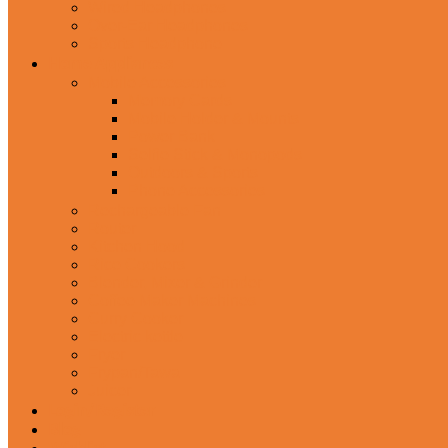
Wired Headphones
Over-Ear Headphones
Sports Headphone
Home Appliances
Mobile Accessories
Memory Cards
Mobile Holder & Mounts
Power Bank
Selfie Stick & Monopods
Outdoors & Sports
Phone Accessories
Rechargeable Fan
Router
Kitchen Hood
Rice Cookers
Blender, Mixer & Grinder
Coffee Maker Machines
Curry Cooker
Electric kettle
Fryer
Frypan/Tawa
Juicer
Login/Register
Blog