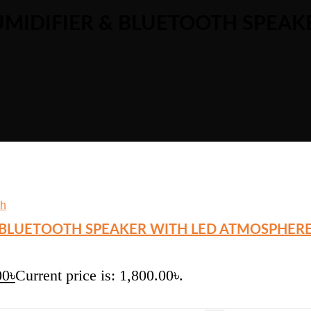
UMIDIFIER & BLUETOOTH SPEAK
 BLUETOOTH SPEAKER WITH LED ATMOSPHERE
00
৳
Current price is: 1,800.00৳.