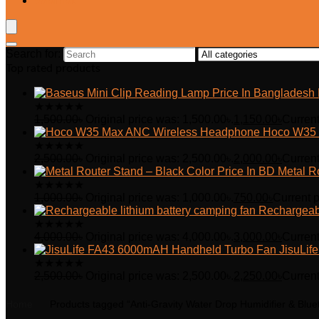
Wishlist
Search for:
Top rated products
★
★
★
★
★
1,500.00
৳
Original price was: 1,500.00৳.
1,150.00
৳
Current
Hoco W35 
★
★
★
★
★
2,500.00
৳
Original price was: 2,500.00৳.
2,000.00
৳
Current
Metal R
★
★
★
★
★
1,000.00
৳
Original price was: 1,000.00৳.
750.00
৳
Current p
Rechargeabl
★
★
★
★
★
4,000.00
৳
Original price was: 4,000.00৳.
3,000.00
৳
Current
JisuLi
★
★
★
★
★
2,500.00
৳
Original price was: 2,500.00৳.
2,250.00
৳
Current
Home
Products tagged “Anti-Gravity Water Drop Humidifier & Blu