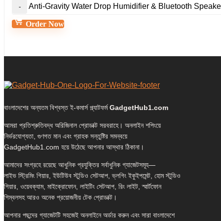
Anti-Gravity Water Drop Humidifier & Bluetooth Speake
Order Now
বাংলাদেশের অন্যতম বিশ্বস্ত ই-কমার্স প্ল্যাটফর্ম
GadgetHub1.com
আমরা প্রতিশ্রুতিবদ্ধ অরিজিনাল প্রোডাক্ট সরবরাহে। অনলাইন শপিংয়ে
নির্ভরযোগ্যতা, গুণগত মান এবং গ্রাহক সন্তুষ্টির সমন্বয়ে
GadgetHub1.com হয়ে উঠেছে আপনার আস্থার ঠিকানা।
আমাদের সংগ্রহে রয়েছে আধুনিক প্রযুক্তির সর্বাধুনিক গ্যাজেটসমূহ—
লাইভ স্ট্রিমিং গিয়ার, ইউটিউব স্টুডিও সেটআপ, ভ্লগিং ইকুইপমেন্ট, হোম স্টুডিও
গিয়ার, ওয়েবক্যাম, মাইক্রোফোন, লাইটিং সেটআপ, রিং লাইট, স্মার্টফোন
গিম্বলসহ আরও অনেক প্রয়োজনীয় টেক প্রোডাক্ট।
আপনার পছন্দের গ্যাজেটটি সহজেই অনলাইনে অর্ডার করুন এবং সারা বাংলাদেশে