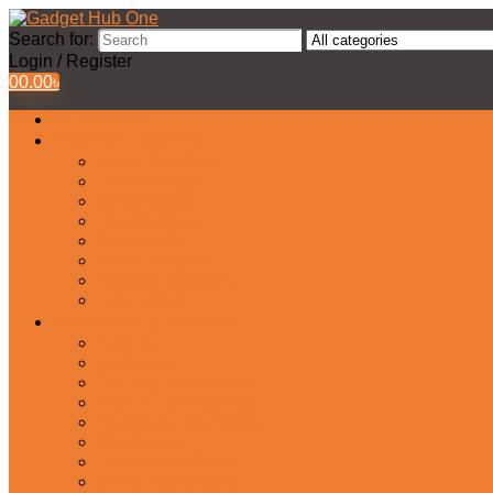
Search for:
Login / Register
0
0.00
৳
All Products
Watches Collection
Men’s Watches
Ladies Watch
Smart Watch
Pair Watches
Stopwatch
Bridal Watches
Fastrack Watches
Kids Watch
Headphone & Earphone
Airbuds
Neckband
Gaming Headphone
Earbud Headphones
Bluetooth Headphone
Earphones
Headphone Stand
In-Ear Headphone