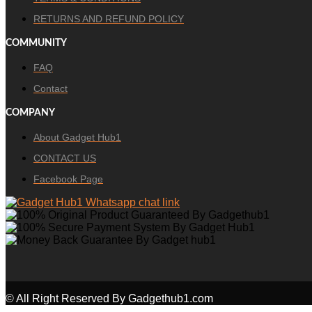
RETURNS AND REFUND POLICY
COMMUNITY
FAQ
Contact
COMPANY
About Gadget Hub1
CONTACT US
Facebook Page
© All Right Reserved By Gadgethub1.com