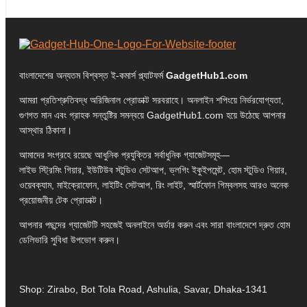
বাংলাদেশের অন্যতম বিশ্বস্ত ই-কমার্স প্ল্যাটফর্ম
GadgetHub1.com
আমরা প্রতিশ্রুতিবদ্ধ অরিজিনাল প্রোডাক্ট সরবরাহে। অনলাইন শপিংয়ে নির্ভরযোগ্যতা,
গুণগত মান এবং গ্রাহক সন্তুষ্টির সমন্বয়ে GadgetHub1.com হয়ে উঠেছে আপনার
আস্থার ঠিকানা।
আমাদের সংগ্রহে রয়েছে আধুনিক প্রযুক্তির সর্বাধুনিক গ্যাজেটসমূহ—
লাইভ স্ট্রিমিং গিয়ার, ইউটিউব স্টুডিও সেটআপ, ভ্লগিং ইকুইপমেন্ট, হোম স্টুডিও গিয়ার,
ওয়েবক্যাম, মাইক্রোফোন, লাইটিং সেটআপ, রিং লাইট, স্মার্টফোন গিম্বলসহ আরও অনেক
প্রয়োজনীয় টেক প্রোডাক্ট।
আপনার পছন্দের গ্যাজেটটি সহজেই অনলাইনে অর্ডার করুন এবং সারা বাংলাদেশে দ্রুত হোম
ডেলিভারি সুবিধা উপভোগ করুন।
Shop: Zirabo, Bot Tola Road, Ashulia, Savar, Dhaka-1341