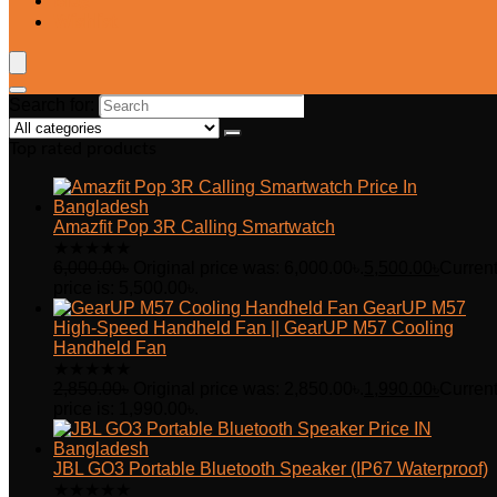
Blog
Wishlist
Search for:
Top rated products
Amazfit Pop 3R Calling Smartwatch
★
★
★
★
★
6,000.00
৳
Original price was: 6,000.00৳.
5,500.00
৳
Curren
price is: 5,500.00৳.
GearUP M57
High-Speed Handheld Fan || GearUP M57 Cooling
Handheld Fan
★
★
★
★
★
2,850.00
৳
Original price was: 2,850.00৳.
1,990.00
৳
Curren
price is: 1,990.00৳.
JBL GO3 Portable Bluetooth Speaker (IP67 Waterproof)
★
★
★
★
★