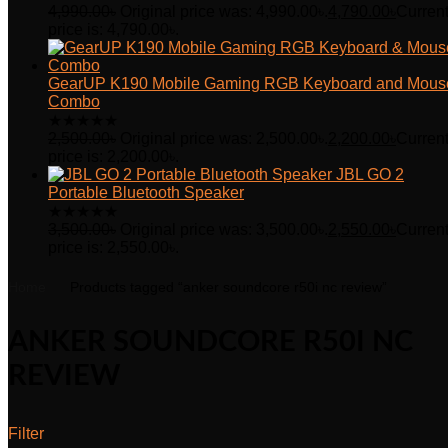
4,990.00
৳
Original price was: 4,990.00৳.
4,790.00
৳
Curren
price is: 4,790.00৳.
GearUP K190 Mobile Gaming RGB Keyboard and Mous
Combo
★
★
★
★
★
2,500.00
৳
Original price was: 2,500.00৳.
2,200.00
৳
Curren
price is: 2,200.00৳.
JBL GO 2
Portable Bluetooth Speaker
★
★
★
★
★
3,500.00
৳
Original price was: 3,500.00৳.
2,550.00
৳
Curren
price is: 2,550.00৳.
Home
Products tagged “anker soundcore r50i nc review”
ANKER SOUNDCORE R50I NC
REVIEW
Filter