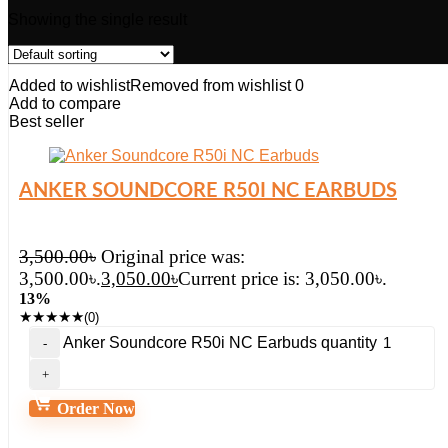
Showing the single result
Added to wishlist
Removed from wishlist
0
Add to compare
Best seller
ANKER SOUNDCORE R50I NC EARBUDS
3,500.00
৳
Original price was:
3,500.00৳.
3,050.00
৳
Current price is: 3,050.00৳.
13%
★
★
★
★
★
(0)
Anker Soundcore R50i NC Earbuds quantity
Order Now