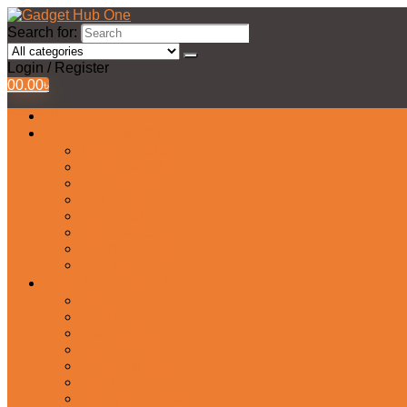
Search for:
Login / Register
0
0.00
৳
All Products
Watches Collection
Men’s Watches
Ladies Watch
Smart Watch
Pair Watches
Stopwatch
Bridal Watches
Fastrack Watches
Kids Watch
Headphone & Earphone
Airbuds
Neckband
Gaming Headphone
Earbud Headphones
Bluetooth Headphone
Earphones
Headphone Stand