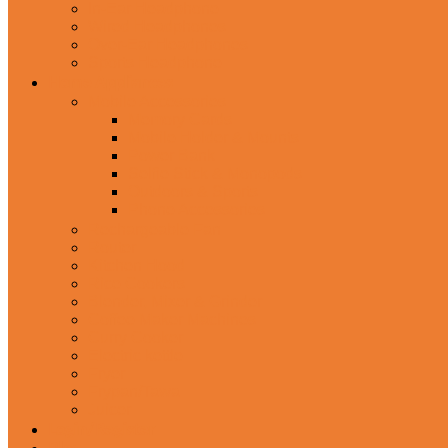
In-Ear Headphone
Wired Headphones
Over-Ear Headphones
Sports Headphone
Home Appliances
Mobile Accessories
Memory Cards
Mobile Holder & Mounts
Power Bank
Selfie Stick & Monopods
Outdoors & Sports
Phone Accessories
Rechargeable Fan
Router
Kitchen Hood
Rice Cookers
Blender, Mixer & Grinder
Coffee Maker Machines
Curry Cooker
Electric kettle
Fryer
Frypan/Tawa
Juicer
Login/Register