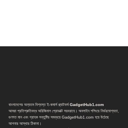
বাংলাদেশের অন্যতম বিশ্বস্ত ই-কমার্স প্ল্যাটফর্ম
GadgetHub1.com
আমরা প্রতিশ্রুতিবদ্ধ অরিজিনাল প্রোডাক্ট সরবরাহে। অনলাইন শপিংয়ে নির্ভরযোগ্যতা,
গুণগত মান এবং গ্রাহক সন্তুষ্টির সমন্বয়ে GadgetHub1.com হয়ে উঠেছে
আপনার আস্থার ঠিকানা।