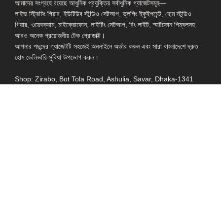
আমাদের সংগ্রহে রয়েছে আধুনিক প্রযুক্তির সর্বাধুনিক গ্যাজেটসমূহ—
লাইভ স্ট্রিমিং গিয়ার, ইউটিউব স্টুডিও সেটআপ, ভ্লগিং ইকুইপমেন্ট, হোম স্টুডিও
গিয়ার, ওয়েবক্যাম, মাইক্রোফোন, লাইটিং সেটআপ, রিং লাইট, স্মার্টফোন গিম্বলসহ
আরও অনেক প্রয়োজনীয় টেক প্রোডাক্ট।
আপনার পছন্দের গ্যাজেটটি সহজেই অনলাইনে অর্ডার করুন এবং সারা বাংলাদেশে দ্রুত
হোম ডেলিভারি সুবিধা উপভোগ করুন।
Shop: Zirabo, Bot Tola Road, Ashulia, Savar, Dhaka-1341
- ESSENTIAL LINKS IN ONE PLACE
EXPLORE MORE
QUICK LINKS
ALL PRODUCT
TERMS &
CONDITIONS
WATCHES
COLLECTION
RETURNS AND
REFUND POLICY
YOUTUBE STUDIO
GEARS
HEADPHONE &