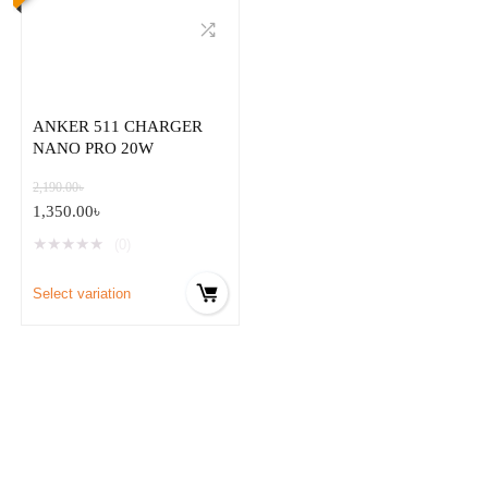
ANKER 511 CHARGER
NANO PRO 20W
2,190.00
৳
1,350.00
৳
★
★
★
★
★
(0)
Select variation