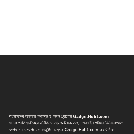
বাংলাদেশের অন্যতম বিশ্বস্ত ই-কমার্স প্ল্যাটফর্ম
GadgetHub1.com
আমরা প্রতিশ্রুতিবদ্ধ অরিজিনাল প্রোডাক্ট সরবরাহে। অনলাইন শপিংয়ে নির্ভরযোগ্যতা,
গুণগত মান এবং গ্রাহক সন্তুষ্টির সমন্বয়ে GadgetHub1.com হয়ে উঠেছে