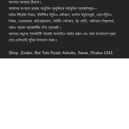
আপনার আস্থার ঠিকানা।
আমাদের সংগ্রহে রয়েছে আধুনিক প্রযুক্তির সর্বাধুনিক গ্যাজেটসমূহ—
লাইভ স্ট্রিমিং গিয়ার, ইউটিউব স্টুডিও সেটআপ, ভ্লগিং ইকুইপমেন্ট, হোম স্টুডিও
গিয়ার, ওয়েবক্যাম, মাইক্রোফোন, লাইটিং সেটআপ, রিং লাইট, স্মার্টফোন গিম্বলসহ
আরও অনেক প্রয়োজনীয় টেক প্রোডাক্ট।
আপনার পছন্দের গ্যাজেটটি সহজেই অনলাইনে অর্ডার করুন এবং সারা বাংলাদেশে দ্রুত
হোম ডেলিভারি সুবিধা উপভোগ করুন।
Shop: Zirabo, Bot Tola Road, Ashulia, Savar, Dhaka-1341
- ESSENTIAL LINKS IN ONE PLACE
EXPLORE MORE
QUICK LINKS
ALL PRODUCT
TERMS &
CONDITIONS
WATCHES
COLLECTION
RETURNS AND
REFUND POLICY
YOUTUBE STUDIO
GEARS