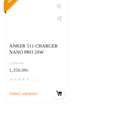
ANKER 511 CHARGER
NANO PRO 20W
2,190.00
৳
1,350.00
৳
★
★
★
★
★
(0)
Select variation