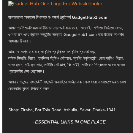
বাংলাদেশের অন্যতম বিশ্বস্ত ই-কমার্স প্ল্যাটফর্ম
GadgetHub1.com
আমরা প্রতিশ্রুতিবদ্ধ অরিজিনাল প্রোডাক্ট সরবরাহে। অনলাইন শপিংয়ে নির্ভরযোগ্যতা,
গুণগত মান এবং গ্রাহক সন্তুষ্টির সমন্বয়ে GadgetHub1.com হয়ে উঠেছে আপনার
আস্থার ঠিকানা।
আমাদের সংগ্রহে রয়েছে আধুনিক প্রযুক্তির সর্বাধুনিক গ্যাজেটসমূহ—
লাইভ স্ট্রিমিং গিয়ার, ইউটিউব স্টুডিও সেটআপ, ভ্লগিং ইকুইপমেন্ট, হোম স্টুডিও গিয়ার,
ওয়েবক্যাম, মাইক্রোফোন, লাইটিং সেটআপ, রিং লাইট, স্মার্টফোন গিম্বলসহ আরও অনেক
প্রয়োজনীয় টেক প্রোডাক্ট।
আপনার পছন্দের গ্যাজেটটি সহজেই অনলাইনে অর্ডার করুন এবং সারা বাংলাদেশে দ্রুত হোম
ডেলিভারি সুবিধা উপভোগ করুন।
Shop: Zirabo, Bot Tola Road, Ashulia, Savar, Dhaka-1341
- ESSENTIAL LINKS IN ONE PLACE