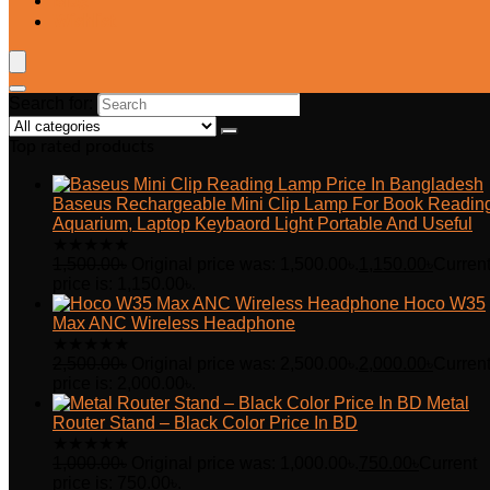
Blog
Wishlist
Search for:
Top rated products
Baseus Rechargeable Mini Clip Lamp For Book Readin
Aquarium, Laptop Keybaord Light Portable And Useful
★
★
★
★
★
1,500.00
৳
Original price was: 1,500.00৳.
1,150.00
৳
Curren
price is: 1,150.00৳.
Hoco W35
Max ANC Wireless Headphone
★
★
★
★
★
2,500.00
৳
Original price was: 2,500.00৳.
2,000.00
৳
Curren
price is: 2,000.00৳.
Metal
Router Stand – Black Color Price In BD
★
★
★
★
★
1,000.00
৳
Original price was: 1,000.00৳.
750.00
৳
Current
price is: 750.00৳.