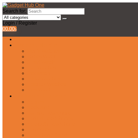
Search for:
Login / Register
0
0.00
৳
All Products
Watches Collection
Men’s Watches
Ladies Watch
Smart Watch
Pair Watches
Stopwatch
Bridal Watches
Fastrack Watches
Kids Watch
Headphone & Earphone
Airbuds
Neckband
Gaming Headphone
Earbud Headphones
Bluetooth Headphone
Earphones
Headphone Stand