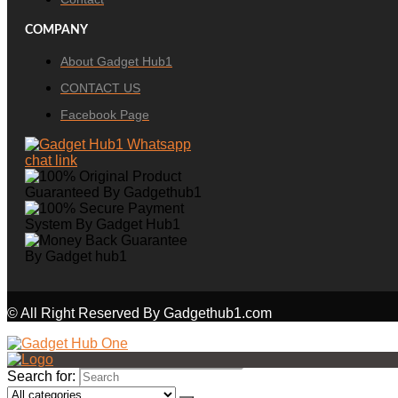
COMPANY
About Gadget Hub1
CONTACT US
Facebook Page
© All Right Reserved By Gadgethub1.com
Search for: