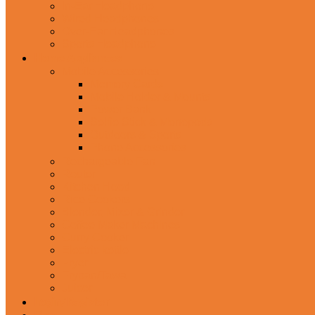
In-Ear Headphone
Wired Headphones
Over-Ear Headphones
Sports Headphone
Home Appliances
Mobile Accessories
Memory Cards
Mobile Holder & Mounts
Power Bank
Selfie Stick & Monopods
Outdoors & Sports
Phone Accessories
Rechargeable Fan
Router
Kitchen Hood
Rice Cookers
Blender, Mixer & Grinder
Coffee Maker Machines
Curry Cooker
Electric kettle
Fryer
Frypan/Tawa
Juicer
Login/Register