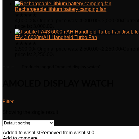
Rechargeable lithium battery camping fan
★
★
★
★
★
4,000.00
৳
Original price was: 4,000.00৳.
3,000.00
৳
Curren
price is: 3,000.00৳.
JisuLife
FA43 6000mAH Handheld Turbo Fan
★
★
★
★
★
2,500.00
৳
Original price was: 2,500.00৳.
2,250.00
৳
Curren
price is: 2,250.00৳.
Home
Products tagged “amoled display watch”
AMOLED DISPLAY WATCH
Filter
Showing the single result
Added to wishlist
Removed from wishlist
0
Add to compare