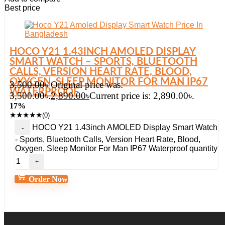
Best price
HOCO Y21 1.43INCH AMOLED DISPLAY
SMART WATCH – SPORTS, BLUETOOTH
CALLS, VERSION HEART RATE, BLOOD,
OXYGEN, SLEEP MONITOR FOR MAN IP67
3,500.00
৳
Original price was:
WATERPROOF
3,500.00৳.
2,890.00
৳
Current price is: 2,890.00৳.
17%
★
★
★
★
★
(0)
HOCO Y21 1.43inch AMOLED Display Smart Watch
- Sports, Bluetooth Calls, Version Heart Rate, Blood,
Oxygen, Sleep Monitor For Man IP67 Waterproof quantity
Order Now