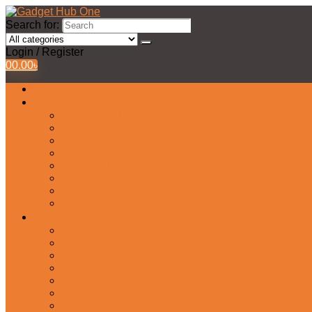
Search for:
Login / Register
0
0.00
৳
All Products
Watches Collection
Men’s Watches
Ladies Watch
Smart Watch
Pair Watches
Stopwatch
Bridal Watches
Fastrack Watches
Kids Watch
Headphone & Earphone
Airbuds
Neckband
Gaming Headphone
Earbud Headphones
Bluetooth Headphone
Earphones
Headphone Stand