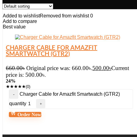
Added to wishlist
Removed from wishlist
0
Add to compare
Best value
CHARGER CABLE FOR AMAZFIT
SMARTWATCH (GTR2)
660.00
৳
Original price was: 660.00৳.
500.00
৳
Current
price is: 500.00৳.
24%
★
★
★
★
★
(0)
Charger Cable for Amazfit Smartwatch (GTR2)
quantity
Order Now