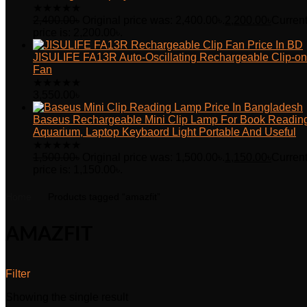
★
★
★
★
★
2,400.00
৳
Original price was: 2,400.00৳.
2,200.00
৳
Curren
price is: 2,200.00৳.
JISULIFE FA13R Auto-Oscillating Rechargeable Clip-on
Fan
★
★
★
★
★
3,550.00
৳
Baseus Rechargeable Mini Clip Lamp For Book Readin
Aquarium, Laptop Keybaord Light Portable And Useful
★
★
★
★
★
1,500.00
৳
Original price was: 1,500.00৳.
1,150.00
৳
Curren
price is: 1,150.00৳.
Home
Products tagged “amazfit”
AMAZFIT
Filter
Showing the single result