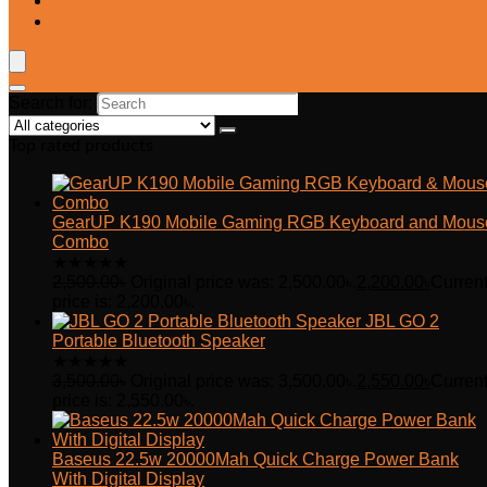
Blog
Wishlist
Search for:
Top rated products
GearUP K190 Mobile Gaming RGB Keyboard and Mous
Combo
★
★
★
★
★
2,500.00
৳
Original price was: 2,500.00৳.
2,200.00
৳
Curren
price is: 2,200.00৳.
JBL GO 2
Portable Bluetooth Speaker
★
★
★
★
★
3,500.00
৳
Original price was: 3,500.00৳.
2,550.00
৳
Curren
price is: 2,550.00৳.
Baseus 22.5w 20000Mah Quick Charge Power Bank
With Digital Display