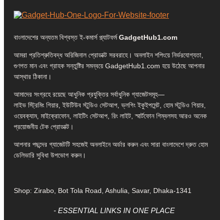
বাংলাদেশের অন্যতম বিশ্বস্ত ই-কমার্স প্ল্যাটফর্ম
GadgetHub1.com
আমরা প্রতিশ্রুতিবদ্ধ অরিজিনাল প্রোডাক্ট সরবরাহে। অনলাইন শপিংয়ে নির্ভরযোগ্যতা,
গুণগত মান এবং গ্রাহক সন্তুষ্টির সমন্বয়ে GadgetHub1.com হয়ে উঠেছে আপনার
আস্থার ঠিকানা।
আমাদের সংগ্রহে রয়েছে আধুনিক প্রযুক্তির সর্বাধুনিক গ্যাজেটসমূহ—
লাইভ স্ট্রিমিং গিয়ার, ইউটিউব স্টুডিও সেটআপ, ভ্লগিং ইকুইপমেন্ট, হোম স্টুডিও গিয়ার,
ওয়েবক্যাম, মাইক্রোফোন, লাইটিং সেটআপ, রিং লাইট, স্মার্টফোন গিম্বলসহ আরও অনেক
প্রয়োজনীয় টেক প্রোডাক্ট।
আপনার পছন্দের গ্যাজেটটি সহজেই অনলাইনে অর্ডার করুন এবং সারা বাংলাদেশে দ্রুত হোম
ডেলিভারি সুবিধা উপভোগ করুন।
Shop: Zirabo, Bot Tola Road, Ashulia, Savar, Dhaka-1341
- ESSENTIAL LINKS IN ONE PLACE