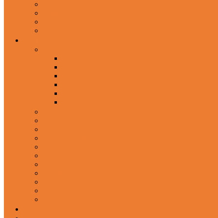
In-Ear Headphone
Wired Headphones
Over-Ear Headphones
Sports Headphone
Home Appliances
Mobile Accessories
Memory Cards
Mobile Holder & Mounts
Power Bank
Selfie Stick & Monopods
Outdoors & Sports
Phone Accessories
Rechargeable Fan
Router
Kitchen Hood
Rice Cookers
Blender, Mixer & Grinder
Coffee Maker Machines
Curry Cooker
Electric kettle
Fryer
Frypan/Tawa
Juicer
Login/Register