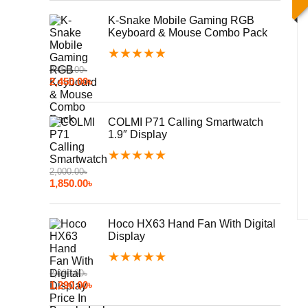
K-Snake Mobile Gaming RGB
Keyboard & Mouse Combo Pack
★
★
★
★
★
3,000.00
৳
2,450.00
৳
COLMI P71 Calling Smartwatch
1.9″ Display
★
★
★
★
★
2,000.00
৳
1,850.00
৳
Hoco HX63 Hand Fan With Digital
Display
★
★
★
★
★
2,000.00
৳
1,290.00
৳