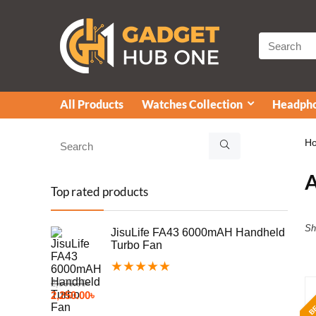
All Products
Watches Collection
Headpho
H
Top rated products
Sh
JisuLife FA43 6000mAH Handheld
Turbo Fan
★
★
★
★
★
2,500.00
৳
BE
2,250.00
৳