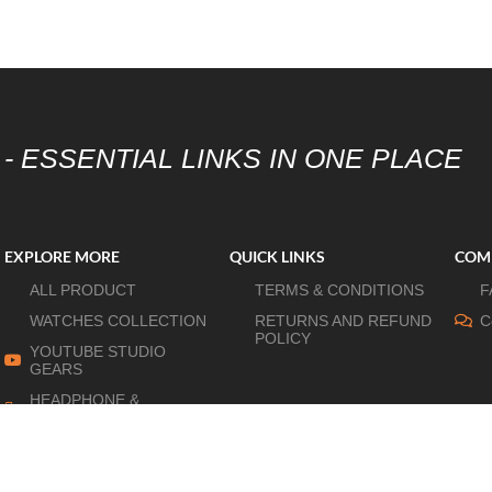
- ESSENTIAL LINKS IN ONE PLACE
EXPLORE MORE
QUICK LINKS
COM
ALL PRODUCT
TERMS & CONDITIONS
F
WATCHES COLLECTION
RETURNS AND REFUND
C
POLICY
YOUTUBE STUDIO
GEARS
HEADPHONE &
EARPHONE
HOME APPLIANCES