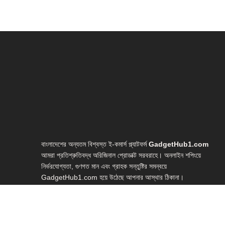
বাংলাদেশের অন্যতম বিশ্বস্ত ই-কমার্স প্ল্যাটফর্ম
GadgetHub1.com
আমরা প্রতিশ্রুতিবদ্ধ অরিজিনাল প্রোডাক্ট সরবরাহে। অনলাইন শপিংয়ে
নির্ভরযোগ্যতা, গুণগত মান এবং গ্রাহক সন্তুষ্টির সমন্বয়ে
GadgetHub1.com হয়ে উঠেছে আপনার আস্থার ঠিকানা।
আমাদের সংগ্রহে রয়েছে আধুনিক প্রযুক্তির সর্বাধুনিক গ্যাজেটসমূহ—
লাইভ স্ট্রিমিং গিয়ার, ইউটিউব স্টুডিও সেটআপ, ভ্লগিং ইকুইপমেন্ট, হোম
স্টুডিও গিয়ার, ওয়েবক্যাম, মাইক্রোফোন, লাইটিং সেটআপ, রিং লাইট,
স্মার্টফোন গিম্বলসহ আরও অনেক প্রয়োজনীয় টেক প্রোডাক্ট।