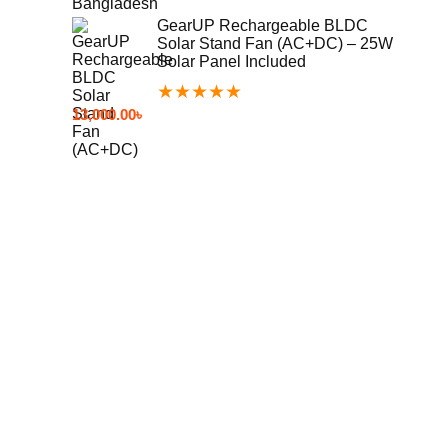
GearUP Rechargeable BLDC
Solar Stand Fan (AC+DC) – 25W
Solar Panel Included
★
★
★
★
★
13,000.00
৳