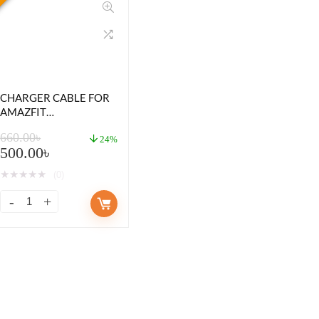
CHARGER CABLE FOR
AMAZFIT
SMARTWATCH (GTR2)
660.00
৳
24%
500.00
৳
★
★
★
★
★
(0)