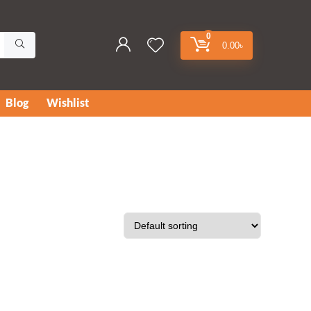
0
0.00
৳
Blog
Wishlist