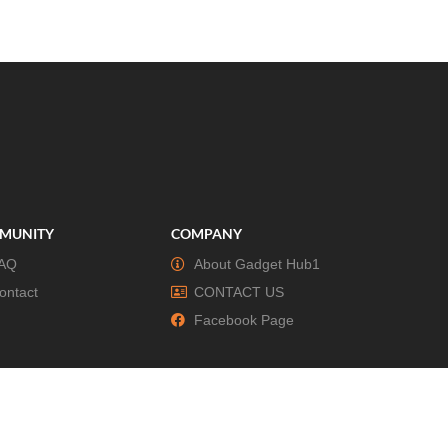
MUNITY
COMPANY
AQ
About Gadget Hub1
ontact
CONTACT US
Facebook Page