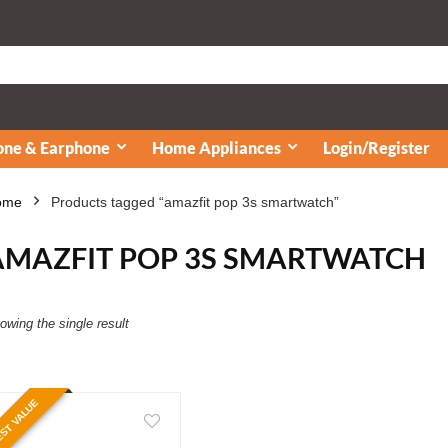
ne & Earphone
Home Appliances
Login/Register
ome
Products tagged “amazfit pop 3s smartwatch”
AMAZFIT POP 3S SMARTWATCH
owing the single result
ST VALUE