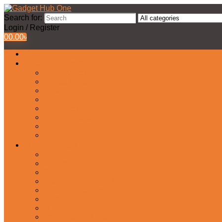
Search for:
Login / Register
0
0.00
৳
All Products
Watches Collection
Men’s Watches
Ladies Watch
Smart Watch
Pair Watches
Stopwatch
Bridal Watches
Fastrack Watches
Kids Watch
Headphone & Earphone
Airbuds
Neckband
Gaming Headphone
Earbud Headphones
Bluetooth Headphone
Earphones
Headphone Stand
In-Ear Headphone