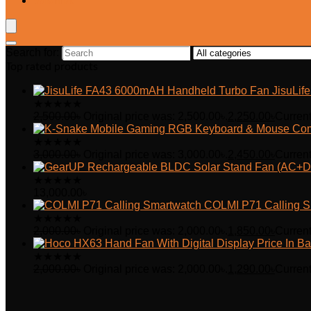
Wishlist
Search for:
Top rated products
JisuLi
★
★
★
★
★
2,500.00
৳
Original price was: 2,500.00৳.
2,250.00
৳
Current
★
★
★
★
★
3,000.00
৳
Original price was: 3,000.00৳.
2,450.00
৳
Current
★
★
★
★
★
13,000.00
৳
COLMI P71 Calling S
★
★
★
★
★
2,000.00
৳
Original price was: 2,000.00৳.
1,850.00
৳
Current
★
★
★
★
★
2,000.00
৳
Original price was: 2,000.00৳.
1,290.00
৳
Current