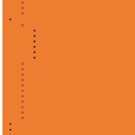
Wired Headphones
Over-Ear Headphones
Sports Headphone
Home Appliances
Mobile Accessories
Memory Cards
Mobile Holder & Mounts
Power Bank
Selfie Stick & Monopods
Outdoors & Sports
Phone Accessories
Rechargeable Fan
Router
Kitchen Hood
Rice Cookers
Blender, Mixer & Grinder
Coffee Maker Machines
Curry Cooker
Electric kettle
Fryer
Frypan/Tawa
Juicer
Login/Register
Blog