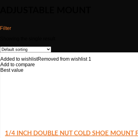
ADJUSTABLE MOUNT
Filter
Showing the single result
Added to wishlist
Removed from wishlist
1
Add to compare
Best value
1/4 INCH DOUBLE NUT COLD SHOE MOUNT F