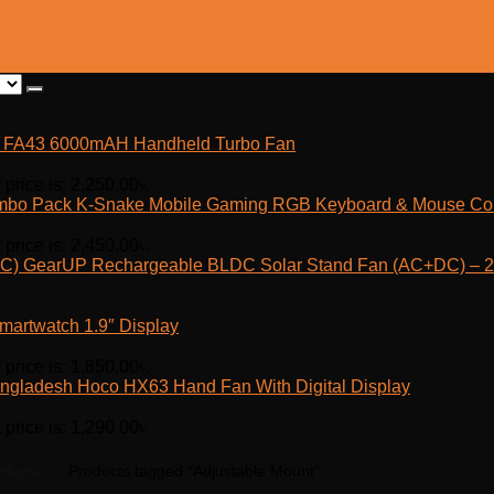
fe FA43 6000mAH Handheld Turbo Fan
 price is: 2,250.00৳.
K-Snake Mobile Gaming RGB Keyboard & Mouse C
 price is: 2,450.00৳.
GearUP Rechargeable BLDC Solar Stand Fan (AC+DC) – 25
martwatch 1.9″ Display
 price is: 1,850.00৳.
Hoco HX63 Hand Fan With Digital Display
 price is: 1,290.00৳.
Home
Products tagged “Adjustable Mount”