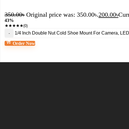
350.00
৳
Original price was: 350.00৳.
200.00
৳
Curr
43%
★
★
★
★
★
(0)
1/4 Inch Double Nut Cold Shoe Mount For Camera, LED L
Order Now