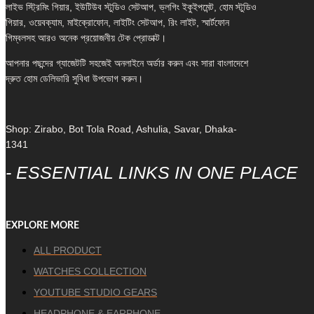
লাইভ স্ট্রিমিং গিয়ার, ইউটিউব স্টুডিও সেটআপ, ভ্লগিং ইকুইপমেন্ট, হোম স্টুডিও
গিয়ার, ওয়েবক্যাম, মাইক্রোফোন, লাইটিং সেটআপ, রিং লাইট, স্মার্টফোন
গিম্বলসহ আরও অনেক প্রয়োজনীয় টেক প্রোডাক্ট।
আপনার পছন্দের গ্যাজেটটি সহজেই অনলাইনে অর্ডার করুন এবং সারা বাংলাদেশে
দ্রুত হোম ডেলিভারি সুবিধা উপভোগ করুন।
Shop: Zirabo, Bot Tola Road, Ashulia, Savar, Dhaka-
1341
- ESSENTIAL LINKS IN ONE PLACE
EXPLORE MORE
ALL PRODUCT
WATCHES COLLECTION
YOUTUBE STUDIO GEARS
HEADPHONE & EARPHONE